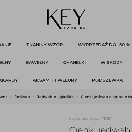
ANIE
TKANINY WZÓR
WYPRZEDAŻ DO -50 %
EŁNY
BAWEŁNY
CHANELKI
WISKOZY
AKARDY
AKSAMIT I WELURY
PODSZEWKA
ówna
Jedwab
Jedwabie - gładkie
Cienki jedwab o splocie 
indeks katalogowy: TK384
Cienki jedwab