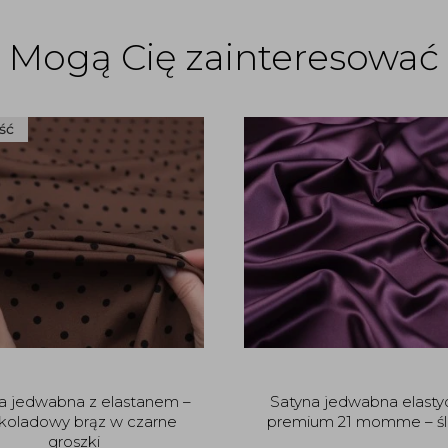
Mogą Cię zainteresować
ść
a jedwabna z elastanem –
Satyna jedwabna elasty
koladowy brąz w czarne
premium 21 momme – śl
groszki