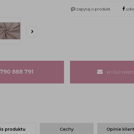
zapytaj o produkt
udos
790 888 791
WYŚLIJ WIA
is produktu
Cechy
Opinie klie