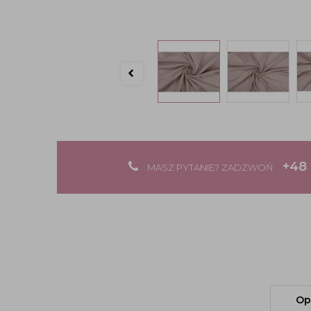
+48 
MASZ PYTANIE? ZADZWOŃ
Op