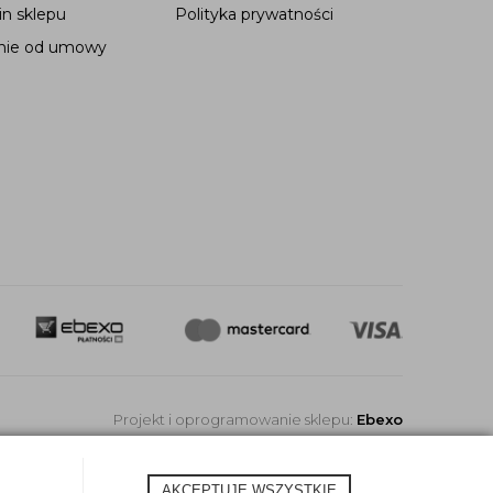
n sklepu
Polityka prywatności
nie od umowy
Projekt i oprogramowanie sklepu:
Ebexo
AKCEPTUJĘ WSZYSTKIE