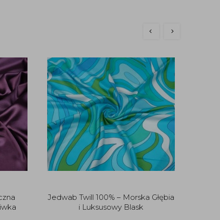
nowo
czna
Jedwab Twill 100% – Morska Głębia
Jedwab
iwka
i Luksusowy Blask