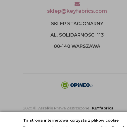
sklep@keyfabrics.com
SKLEP STACJONARNY
AL. SOLIDARNOŚCI 113
00-140 WARSZAWA
2020 © Wszelkie Prawa Zastrzeżone |
KEYfabrics
Ta strona internetowa korzysta z plików cookie