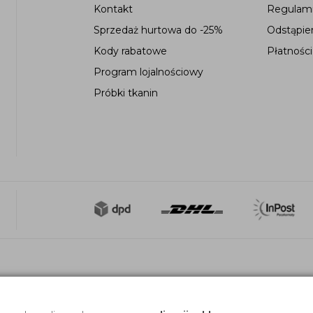
Kontakt
Regulami
Sprzedaż hurtowa do -25%
Odstąpie
Kody rabatowe
Płatności
Program lojalnościowy
Próbki tkanin