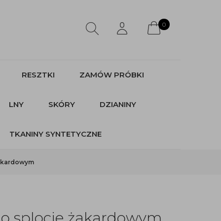
0
RESZTKI
ZAMÓW PRÓBKI
LNY
SKÓRY
DZIANINY
TKANINY SYNTETYCZNE
żakardowym
 o splocie żakardowym