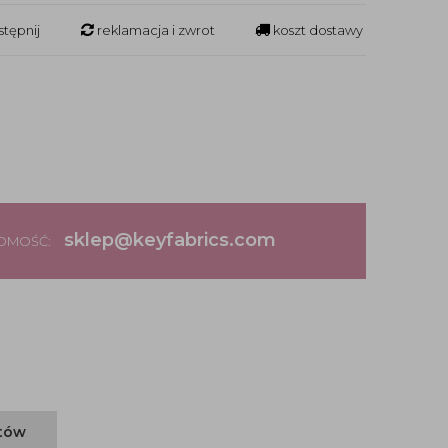
tępnij
reklamacja i zwrot
koszt dostawy
sklep@keyfabrics.com
DOMOŚĆ:
ntów