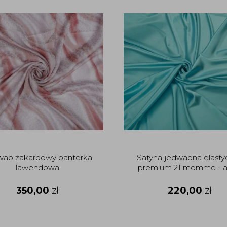
wab żakardowy panterka
Satyna jedwabna elasty
lawendowa
premium 21 momme - 
350,00
zł
220,00
zł