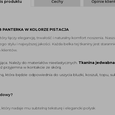
is produktu
Cechy
Opinie klie
 PANTERKA W KOLORZE PISTACJA
który łączy elegancję, trwałość i naturalny komfort noszenia. Nas
 stylu i najwyższej jakości. Każda belka tej tkaniny jest staran
 klientów.
tująca. Należy do materiałów nieelastycznych.
Tkanina jedwabna
 też przyjemna w kontakcie ze skórą.
ną, która będzie odpowiednia do uszycia bluzki, koszuli, topu, s
rdowy?
 który nadaje mu subtelną teksturę i elegancki połysk