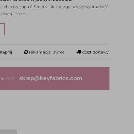
 chęci zakupu 0,5 metra bieżącego należy wybrać ilość
ących - 20 szt.
?
tępnij
reklamacja i zwrot
koszt dostawy
sklep@keyfabrics.com
DOMOŚĆ: