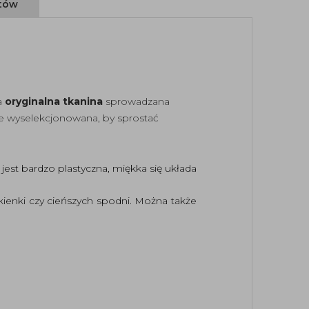
ntów
za
oryginalna tkanina
sprowadzana
nie wyselekcjonowana, by sprostać
jest bardzo plastyczna, miękka się układa
ukienki czy cieńszych spodni. Można także