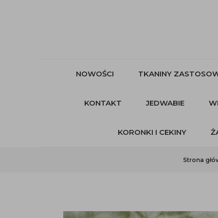
NOWOŚCI
TKANINY ZASTOSOW
KONTAKT
JEDWABIE
W
KORONKI I CEKINY
Ż
Strona gł