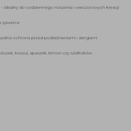
y – idealny do codziennego noszenia i wieczorowych kreacji
a sylwetce
turalna ochrona przed podrażnieniami i alergiami
luzek, koszul, apaszek, kimon czy szlafroków