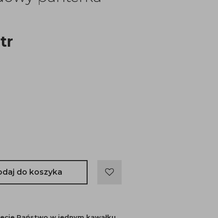
tr
odaj do koszyka
jecie Państwo w jednym kawałku.