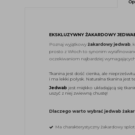
Op
EKSKLUZYWNY ŻAKARDOWY JEDWAB
Poznaj wyjątkowy
żakardowy jedwab
, 
prosto z Włoch to synonim wyrafinowanego
oczekiwaniom najbardziej wymagających
Tkanina jest dość cienka, ale nieprześwi
i ma lekki połysk. Naturalna tkanina jest
Jedwab
jest miękko układającą się tkani
uszyć z niej zwiewną chustę!
Dlaczego warto wybrać jedwab żaka
Ma charakterystyczny żakardowy splot,