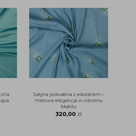
promo
M
24
czna
Satyna jedwabna z elastanem –
aqua
matowa elegancja w odcieniu
błękitu
320,00
zł