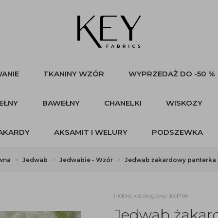
ANIE
TKANINY WZÓR
WYPRZEDAŻ DO -50 %
EŁNY
BAWEŁNY
CHANELKI
WISKOZY
AKARDY
AKSAMIT I WELURY
PODSZEWKA
ówna
Jedwab
Jedwabie - Wzór
Jedwab żakardowy panterka 
indeks katalogowy: Jed758
Jedwab żakar