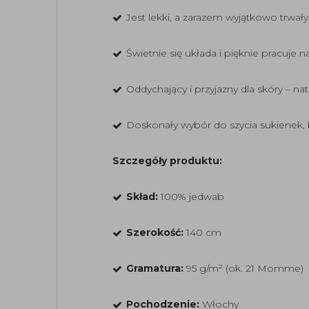
Jest lekki, a zarazem wyjątkowo trwał
Świetnie się układa i pięknie pracuje n
Oddychający i przyjazny dla skóry – na
Doskonały wybór do szycia sukienek, b
Szczegóły produktu:
Skład:
100% jedwab
Szerokość:
140 cm
Gramatura:
95 g/m² (ok. 21 Momme)
Pochodzenie:
Włochy