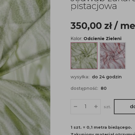
pistacjowa
350,00
zł
/ me
Kolor:
Odcienie Zieleni
wysyłka:
do 24 godzin
dostępność:
80
d
szt.
1 szt. = 0,1 metra bieżącego.
Zakupiony materiał otrzymu