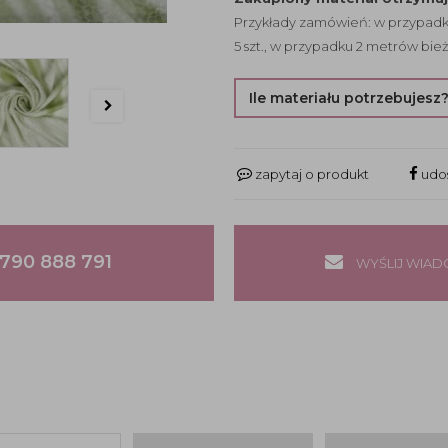
Przykłady zamówień: w przypadku
5 szt., w przypadku 2 metrów bież
Ile materiału potrzebujesz
zapytaj o produkt
udos
790 888 791
WYŚLIJ WIA