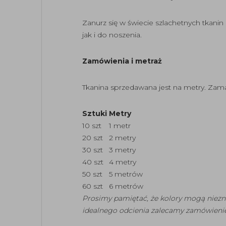
Zanurz się w świecie szlachetnych tkanin
jak i do noszenia.
Zamówienia i metraż
Tkanina sprzedawana jest na metry. Zama
Sztuki
Metry
10 szt
1 metr
20 szt
2 metry
30 szt
3 metry
40 szt
4 metry
50 szt
5 metrów
60 szt
6 metrów
Prosimy pamiętać, że kolory mogą niezn
idealnego odcienia zalecamy zamówienie