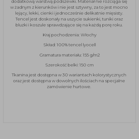
dodatkową warstwą podszewki. Materiał nie rozciąga się 
w żadnym z kierunków i nie jest sztywny, za to jest mocno 
lejący, lekki, cienki i jednocześnie delikatnie mięsisty. 
Tencel jest doskonały na uszycie sukienki, tuniki oraz 
bluzki i koszule sprawdzające się na każdą porę roku. 
Kraj pochodzenia: Włochy
Skład: 100% tencel lyocell
Gramatura materiału: 155 g/m2
Szerokość belki: 150 cm
Tkanina jest dostępna w 30 wariantach kolorystycznych 
oraz jest dostępna w dowolnych ilościach na specjalne 
zamówienie hurtowe. 