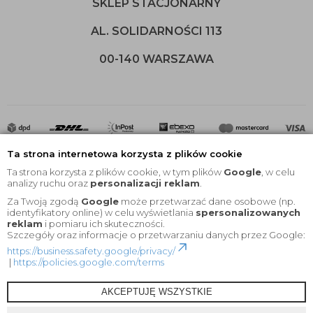
SKLEP STACJONARNY
AL. SOLIDARNOŚCI 113
00-140 WARSZAWA
Ta strona internetowa korzysta z plików cookie
Ta strona korzysta z plików cookie, w tym plików
Google
, w celu
analizy ruchu oraz
personalizacji reklam
.
Za Twoją zgodą
Google
może przetwarzać dane osobowe (np.
2020 © Wszelkie Prawa Zastrzeżone |
KEYfabrics
identyfikatory online) w celu wyświetlania
spersonalizowanych
reklam
i pomiaru ich skuteczności.
Projekt i oprogramowanie sklepu:
Ebexo
Szczegóły oraz informacje o przetwarzaniu danych przez Google:
https://business.safety.google/privacy/
|
https://policies.google.com/terms
AKCEPTUJĘ WSZYSTKIE