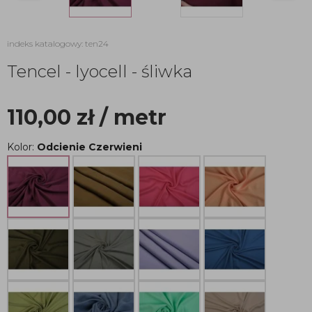
indeks katalogowy: ten24
Tencel - lyocell - śliwka
110,00
zł
/ metr
Kolor:
Odcienie Czerwieni