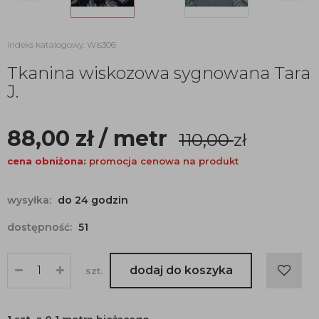
indeks katalogowy: Wis306
Tkanina wiskozowa sygnowana Tara
J.
88,00
zł
/ metr
110,00
zł
cena obniżona:
promocja cenowa na produkt
wysyłka:
do 24 godzin
dostępność:
51
dodaj do koszyka
szt.