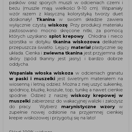
pasków oraz sporych muszli w odcieniach czerni i 
beżu (muszle mają wielkości 9-10 cm). Wspaniały 
wzór razem z klasyczną kolorystyką tworzy duet 
doskonały! 
Tkanina
 w swoim składzie zawiera 
wyłącznie czystą 
wiskozę
. Przy produkcji materiału 
zastosowano mocno skręcone nitki, za pomocą 
których uzyskano 
splot krepowy
.
 Chłodna i nieco 
szorstka w dotyku 
tkanina wiskozowa
 delikatnie 
przepuszcza światło. Lejący 
materiał
 plastycznie się 
układa. Cienka i 
zwiewna tkanina
 jest przyjemna dla 
skóry (spód tkaniny jest jasny) i bardzo dobrze 
oddycha. 
Wspaniała włoska wiskoza
 w odcieniach granatu 
w paski i
muszelki
 jest świetnym materiałem na 
wiosenną i letnią odzież. Można z niej uszyć sukienkę, 
spódnicę, bluzkę, koszule, top, tunikę a nawet cienkie 
spodnie. Odzież z naszej 
wiskozy krepowej w 
muszelki
 zabierzesz do wakacyjnej walizki i założysz 
do pracy.  Wybierz 
marynistyczne wzory
 w 
zupełnie nowej odsłonie na przyjemnej cienkiej 
krepie wiskozowej i przygotuj się na lato! 