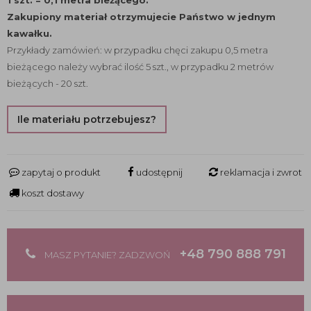
1 szt. = 0,1 metra bieżącego.
Zakupiony materiał otrzymujecie Państwo w jednym
kawałku.
Przykłady zamówień: w przypadku chęci zakupu 0,5 metra
bieżącego należy wybrać ilość 5 szt., w przypadku 2 metrów
bieżących - 20 szt.
Ile materiału potrzebujesz?
zapytaj o produkt
udostępnij
reklamacja i zwrot
koszt dostawy
+48 790 888 791
MASZ PYTANIE? ZADZWOŃ