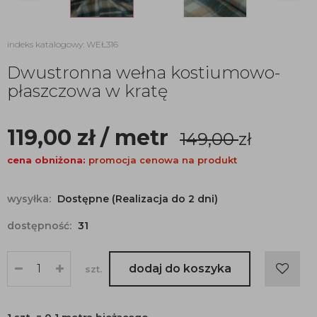
indeks katalogowy: WEŁ316
Dwustronna wełna kostiumowo-
płaszczowa w kratę
119,00
zł
/ metr
149,00
zł
cena obniżona:
promocja cenowa na produkt
wysyłka:
Dostępne (Realizacja do 2 dni)
dostępność:
31
dodaj do koszyka
szt.