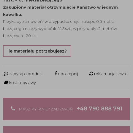
1 szt. = 0,1 metra bieżącego.
Zakupiony materiał otrzymujecie Państwo w jednym
kawałku.
Przykłady zamówień: w przypadku chęci zakupu 0,5 metra
bieżącego należy wybrać ilość 5 szt., w przypadku 2 metrów
bieżących - 20 szt.
Ile materiału potrzebujesz?
zapytaj o produkt
udostępnij
reklamacja i zwrot
koszt dostawy
+48 790 888 791
MASZ PYTANIE? ZADZWOŃ