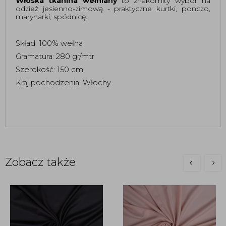
Włoska tkanina wełniany 
to znakomity wybór na 
odzież jesienno-zimową - praktyczne kurtki, ponczo, 
marynarki, spódnicę.
Skład: 100% wełna 
Gramatura: 280 gr/mtr
Szerokość: 150 cm
Kraj pochodzenia: Włochy 
Zobacz także