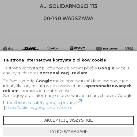
AL. SOLIDARNOŚCI 113
00-140 WARSZAWA
Ta strona internetowa korzysta z plików cookie
Ta strona korzysta z plików cookie, w tym plików
Google
, w celu
analizy ruchu oraz
personalizacji reklam
.
Za Twoją zgodą
Google
może przetwarzać dane osobowe (np.
2020 © Wszelkie Prawa Zastrzeżone |
KEYfabrics
identyfikatory online) w celu wyświetlania
spersonalizowanych
reklam
i pomiaru ich skuteczności.
Projekt i oprogramowanie sklepu:
Ebexo
Szczegóły oraz informacje o przetwarzaniu danych przez Google:
https://business.safety.google/privacy/
|
https://policies.google.com/terms
AKCEPTUJĘ WSZYSTKIE
TYLKO WYMAGANE