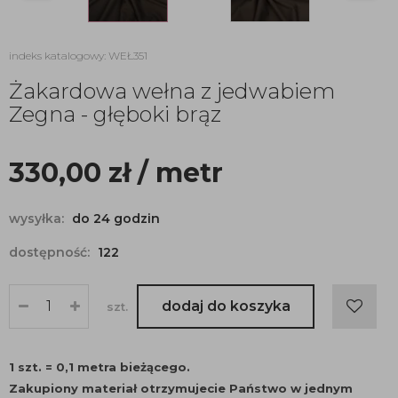
indeks katalogowy: WEŁ351
Żakardowa wełna z jedwabiem
Zegna - głęboki brąz
330,00
zł
/ metr
wysyłka:
do 24 godzin
dostępność:
122
dodaj do koszyka
szt.
1 szt. = 0,1 metra bieżącego.
Zakupiony materiał otrzymujecie Państwo w jednym