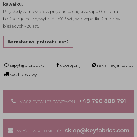
kawałku.
Przykłady zamówień: w przypadku chęci zakupu 0,5 metra
bieżącego należy wybrać ilość 5 szt., w przypadku 2 metrów
bieżących - 20 szt.
Ile materiału potrzebujesz?
zapytaj o produkt
udostępnij
reklamacja i zwrot
koszt dostawy
+48 790 888 791
MASZ PYTANIE? ZADZWOŃ
sklep@keyfabrics.com
WYŚLIJ WIADOMOŚĆ: