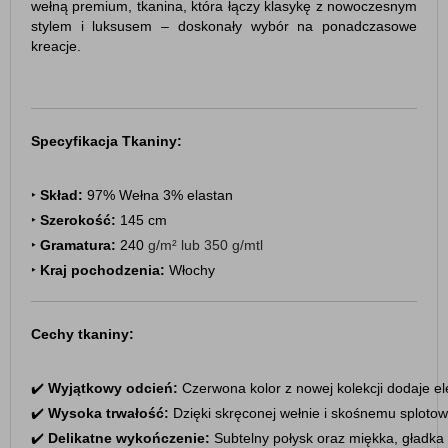
wełną premium, tkanina, która łączy klasykę z nowoczesnym
stylem i luksusem – doskonały wybór na ponadczasowe
kreacje.
Specyfikacja Tkaniny:
‣ 
Skład:
 97% Wełna 3% elastan
‣ 
Szerokość:
 145 cm
‣ 
Gramatura:
 240 
g/m²
 lub 350 
g/mtl
‣ 
Kraj pochodzenia:
 Włochy
Cechy tkaniny:
✔️ 
Wyjątkowy odcień:
 Czerwona kolor z nowej kolekcji dodaje eleg
✔️ 
Wysoka trwałość:
 Dzięki skręconej wełnie i skośnemu splotowi
✔️ 
Delikatne wykończenie:
 Subtelny połysk oraz miękka, gładka 