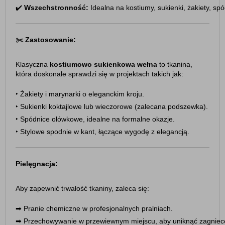
✔️ 
Wszechstronność:
 Idealna na kostiumy, sukienki, żakiety, sp
✂️
Zastosowanie:
Klasyczna
kostiumowo sukienkowa wełna
to tkanina,
która doskonale sprawdzi się w projektach takich jak:
‣
Żakiety i marynarki o eleganckim kroju.
‣ 
Sukienki koktajlowe lub wieczorowe (zalecana podszewka).
‣ 
Spódnice ołówkowe, idealne na formalne okazje.
‣ 
Stylowe spodnie w kant, łączące wygodę z elegancją.
Pielęgnacja:
Aby zapewnić trwałość tkaniny, zaleca się:
➡︎ 
Pranie chemiczne w profesjonalnych pralniach.
➡︎ 
Przechowywanie w przewiewnym miejscu, aby uniknąć zagniec