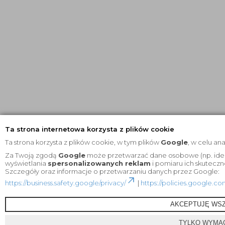
Ta strona internetowa korzysta z plików cookie
Ta strona korzysta z plików cookie, w tym plików
Google
, w celu an
Za Twoją zgodą
Google
może przetwarzać dane osobowe (np. ident
wyświetlania
spersonalizowanych reklam
i pomiaru ich skuteczn
Szczegóły oraz informacje o przetwarzaniu danych przez Google:
https://business.safety.google/privacy/
|
https://policies.google.c
AKCEPTUJĘ WSZ
TYLKO WYMA