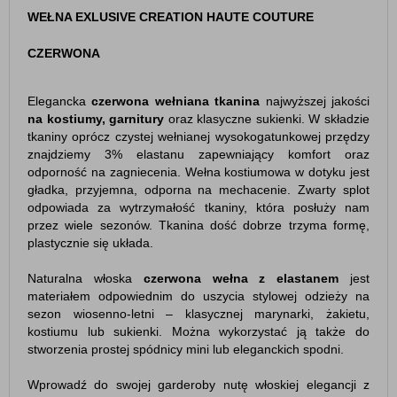
WEŁNA EXLUSIVE CREATION HAUTE COUTURE
CZERWONA
Elegancka
czerwona
wełniana tkanina
najwyższej jakości
na kostiumy, garnitury
oraz klasyczne sukienki. W składzie
tkaniny oprócz czystej wełnianej wysokogatunkowej przędzy
znajdziemy 3% elastanu zapewniający komfort oraz
odporność na zagniecenia. Wełna kostiumowa w dotyku jest
gładka, przyjemna, odporna na mechacenie. Zwarty splot
odpowiada za wytrzymałość tkaniny, która posłuży nam
przez wiele sezonów. Tkanina dość dobrze trzyma formę,
plastycznie się układa.
Naturalna włoska
czerwona
wełna z elastanem
jest
materiałem odpowiednim do uszycia stylowej odzieży na
sezon wiosenno-letni – klasycznej marynarki, żakietu,
kostiumu lub sukienki. Można wykorzystać ją także do
stworzenia prostej spódnicy mini lub eleganckich spodni.
Wprowadź do swojej garderoby nutę włoskiej elegancji z