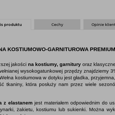
is produktu
Cechy
Opinie klie
INA KOSTIUMOWO-GARNITUROWA PREMIU
szej jakości
na kostiumy, garnitury
oraz klasyczn
j wełnianej wysokogatunkowej przędzy znajdziemy 3
 Wełna kostiumowa w dotyku jest gładka, przyjemna
ść tkaniny, która posłuży nam przez wiele sezon
a z elastanem
jest materiałem odpowiednim do us
ynarki, żakietu, kostiumu lub sukienki. Można wy