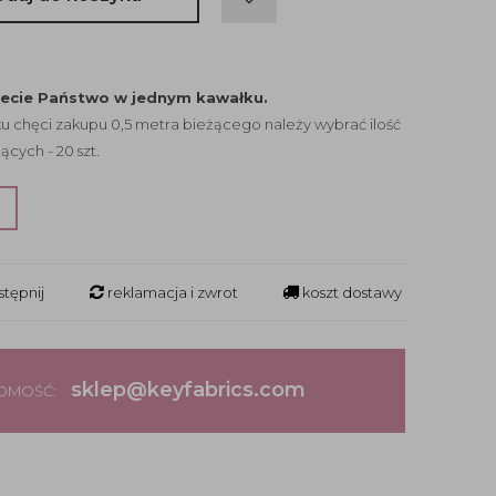
jecie Państwo w jednym kawałku.
 chęci zakupu 0,5 metra bieżącego należy wybrać ilość
ących - 20 szt.
?
tępnij
reklamacja i zwrot
koszt dostawy
sklep@keyfabrics.com
DOMOŚĆ: