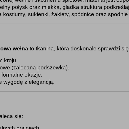
elny połysk oraz miękka, gładka struktura podkreślaj
a kostiumy, sukienki, żakiety, spódnice oraz spodnie
kowa wełna
to tkanina, która doskonale sprawdzi się 
m kroju.
orowe (zalecana podszewka).
 formalne okazje.
e wygodę z elegancją.
aleca się:
lnych pralniach.