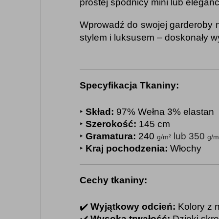
prostej spódnicy mini lub elegan
Wprowadź do swojej garderoby nu
stylem i luksusem – doskonały 
Specyfikacja Tkaniny:
‣ 
Skład:
 97% Wełna 3% elastan
‣ 
Szerokość:
 145 cm
‣ 
Gramatura:
 240 
 lub 350 
g/m²
g/m
‣ 
Kraj pochodzenia:
 Włochy
Cechy tkaniny:
✔️ 
Wyjątkowy odcień:
 Kolory z 
✔️ 
Wysoka trwałość:
 Dzięki skr