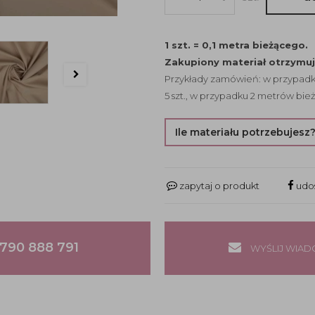
1 szt. = 0,1 metra bieżącego.
Zakupiony materiał otrzymu
Przykłady zamówień: w przypadku
5 szt., w przypadku 2 metrów bież
Ile materiału potrzebujesz
zapytaj o produkt
udos
790 888 791
WYŚLIJ WIA