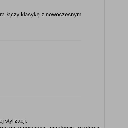
tóra łączy klasykę z nowoczesnym
 stylizacji.
rny na zagniecenia, przetarcia i rozdarcia.