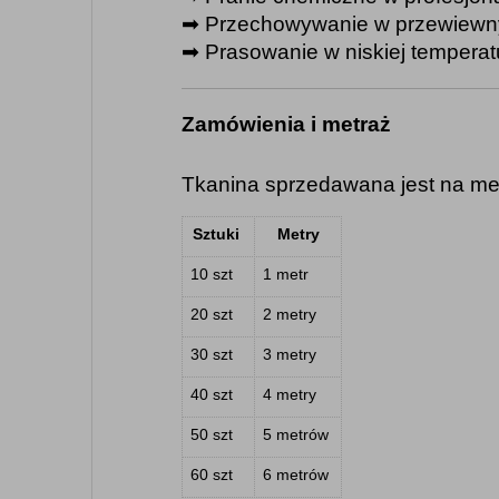
➡︎ 
Przechowywanie w przewiewny
➡︎ 
Prasowanie w niskiej temperatu
Zamówienia i metraż
Tkanina sprzedawana jest na met
Sztuki
Metry
10 szt
1 metr
20 szt
2 metry
30 szt
3 metry
40 szt
4 metry
50 szt
5 metrów
60 szt
6 metrów