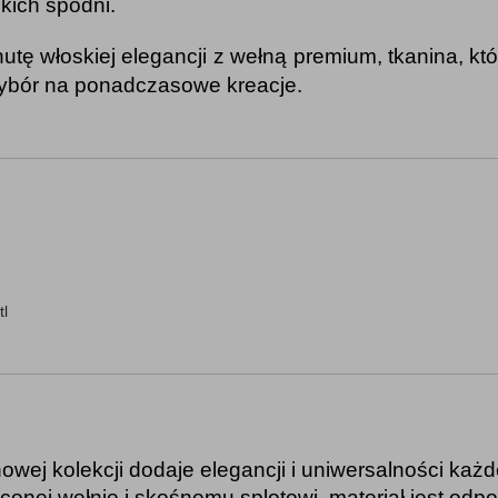
ckich spodni.
tę włoskiej elegancji z wełną premium, tkanina, k
wybór na ponadczasowe kreacje.
tl
nowej kolekcji dodaje elegancji i uniwersalności każdej
ęconej wełnie i skośnemu splotowi, materiał jest odpo