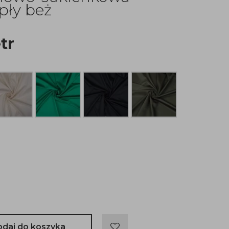
pły beż
tr
odaj do koszyka