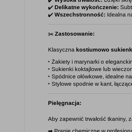
✔️ 
Delikatne wykończenie:
 Subt
✔️ 
Wszechstronność:
 Idealna n
Zastosowanie:
✂️
Klasyczna
kostiumowo sukien
‣
Żakiety i marynarki o elegancki
‣ 
Sukienki koktajlowe lub wiecz
‣ 
Spódnice ołówkowe, idealne na
‣ 
Stylowe spodnie w kant, łącząc
Pielęgnacja:
Aby zapewnić trwałość tkaniny, z
➡︎ 
Pranie chemiczne w profesjona