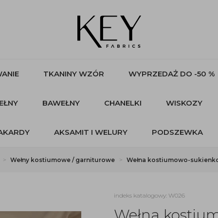
ANIE
TKANINY WZÓR
WYPRZEDAŻ DO -50 %
EŁNY
BAWEŁNY
CHANELKI
WISKOZY
AKARDY
AKSAMIT I WELURY
PODSZEWKA
Wełny kostiumowe / garniturowe
Wełna kostiumowo-sukienko
indeks katalogowy: W026
Wełna kostiu