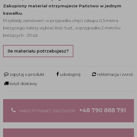
Zakupiony materiał otrzymujecie Państwo w jednym
kawałku.
Przykłady zamówień: w przypadku chęci zakupu 0,5 metra
bieżącego należy wybrać ilość 5 szt., w przypadku 2 metrów
bieżących - 20 szt.
Ile materiału potrzebujesz?
zapytaj o produkt
udostępnij
reklamacja i zwrot
koszt dostawy
+48 790 888 791
MASZ PYTANIE? ZADZWOŃ