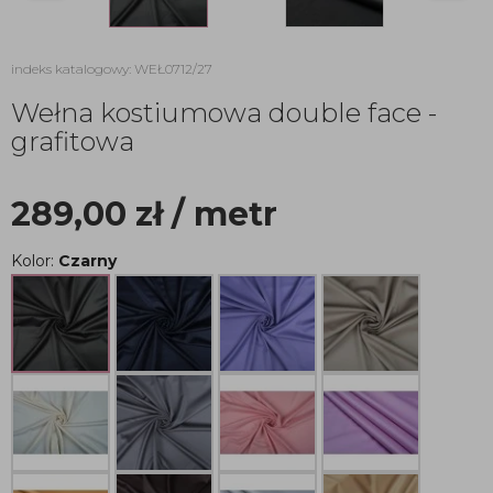
indeks katalogowy: WEŁ0712/27
Wełna kostiumowa double face -
grafitowa
289,00
zł
/ metr
Kolor:
Czarny