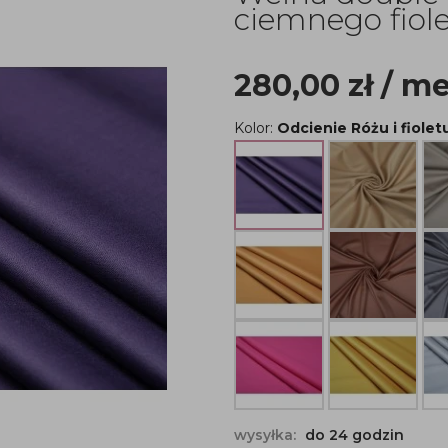
ciemnego fiol
280,00
zł
/ me
Kolor:
Odcienie Różu i fiolet
wysyłka:
do 24 godzin