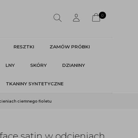
0
RESZTKI
ZAMÓW PRÓBKI
LNY
SKÓRY
DZIANINY
TKANINY SYNTETYCZNE
cieniach ciemnego fioletu
face satin w odcieniach