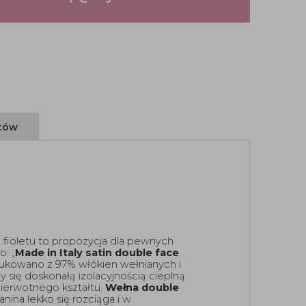
ntów
fioletu to propozycja dla pewnych 
: „
Made in Italy satin double face 
ukowano z 97% włókien wełnianych i 
 się doskonałą izolacyjnością cieplną 
ierwotnego kształtu. 
Wełna
double 
ina lekko się rozciąga i w 