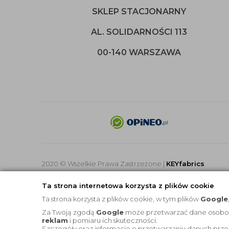
SKLEP STACJONARNY
AL. SOLIDARNOŚCI 113
00-140 WARSZAWA
2020 © Wszelkie Prawa Zastrzeżone |
KEYfabrics
Ta strona internetowa korzysta z plików cookie
Ta strona korzysta z plików cookie, w tym plików
Google
Za Twoją zgodą
Google
może przetwarzać dane osobowe 
reklam
i pomiaru ich skuteczności.
Szczegóły oraz informacje o przetwarzaniu danych prze