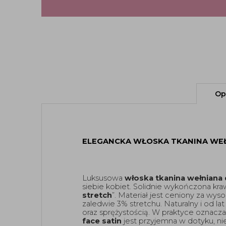
Op
ELEGANCKA WŁOSKA TKANINA WEŁN
Luksusowa 
włoska tkanina wełniana 
siebie kobiet. Solidnie wykończona kra
stretch
”. Materiał jest ceniony za wys
zaledwie 3% stretchu. Naturalny i od la
oraz sprężystością. W praktyce oznacza
face satin
 jest przyjemna w dotyku, ni