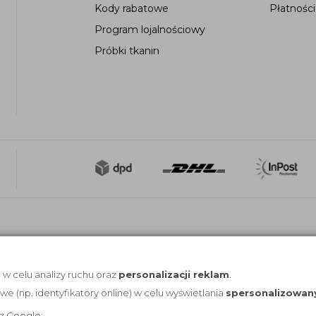
Kody rabatowe
Płatności
Program lojalnościowy
Próbki tkanin
, w celu analizy ruchu oraz
personalizacji reklam
.
(np. identyfikatory online) w celu wyświetlania
spersonalizowan
z Google: