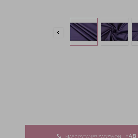
+48 
MASZ PYTANIE? ZADZWOŃ