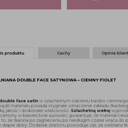
is produktu
Cechy
Opinie klie
IANA DOUBLE FACE SATYNOWA – CIEMNY FIOLET 
double face satin
 w szlachetnym odcieniu bardzo ciemnego 
wędź materiału posiada oryginale oznaczenie zakładu tkackiego
oką jakość i doskonałe właściwości. 
Szlachetną wełnę
 wyprod
t ceniony w krawiectwie surowiec gwarantuje, że materiał cieszy
 to, że tkanina po zagnieceniu po niedługim czasie wraca do p
e drapie skóry. Dodatek stretchu powoduje zaś, że wełniana tkan