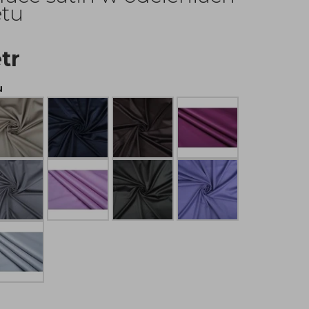
etu
tr
u