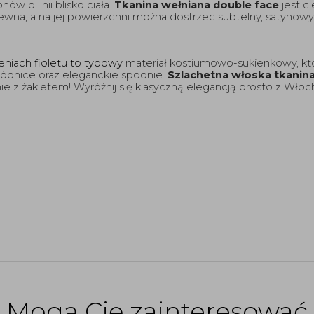
ów o linii blisko ciała. 
Tkanina wełniana double face
 jest c
wiewna, a na jej powierzchni można dostrzec subtelny, satynow
eniach fioletu to typowy
 materiał kostiumowo-sukienkowy, któr
spódnice oraz eleganckie spodnie. 
Szlachetna włoska tkanin
e z żakietem! Wyróżnij się klasyczną elegancją prosto z Włoch
Mogą Cię zainteresować