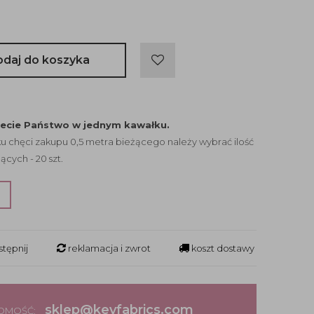
odaj do koszyka
jecie Państwo w jednym kawałku.
 chęci zakupu 0,5 metra bieżącego należy wybrać ilość
ących - 20 szt.
?
tępnij
reklamacja i zwrot
koszt dostawy
sklep@keyfabrics.com
DOMOŚĆ: