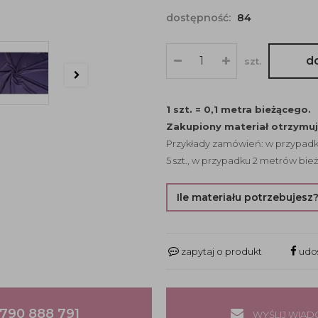
dostępność:
84
d
szt.
1 szt. = 0,1 metra bieżącego.
Zakupiony materiał otrzymu
Przykłady zamówień: w przypadku
5 szt., w przypadku 2 metrów bież
Ile materiału potrzebujesz
zapytaj o produkt
udos
790 888 791
WYŚLIJ WIA