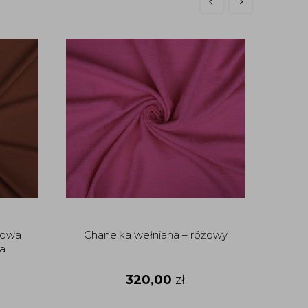
rowa
Chanelka wełniana – różowy
Włos
a
320,00
zł