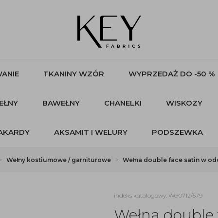
ANIE
TKANINY WZÓR
WYPRZEDAŻ DO -50 %
EŁNY
BAWEŁNY
CHANELKI
WISKOZY
AKARDY
AKSAMIT I WELURY
PODSZEWKA
Wełny kostiumowe / garniturowe
Wełna double face satin w od
indeks katalogowy: Weł0712/579
Wełna double 