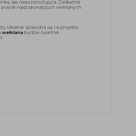
ienka, ale nieprześwitująca. Delikatnie 
y połysk najdoskonalszych wełnianych 
y idealnie sprawdza się na projekty 
a wełniana
 będzie świetnie 
! 