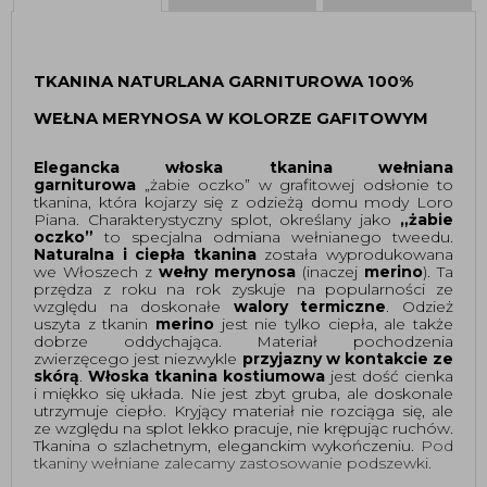
TKANINA NATURLANA GARNITUROWA 100% 
WEŁNA MERYNOSA W KOLORZE GAFITOWYM
Elegancka włoska tkanina wełniana 
garniturowa
 „żabie oczko” w grafitowej odsłonie to 
tkanina, która kojarzy się z odzieżą domu mody Loro 
Piana. Charakterystyczny splot, określany jako 
„żabie 
oczko”
 to specjalna odmiana wełnianego tweedu. 
Naturalna i ciepła tkanina
 została wyprodukowana 
we Włoszech z 
wełny merynosa
 (inaczej 
merino
). Ta 
przędza z roku na rok zyskuje na popularności ze 
względu na doskonałe 
walory termiczne
. Odzież 
uszyta z tkanin 
merino
 jest nie tylko ciepła, ale także 
dobrze oddychająca. Materiał pochodzenia 
zwierzęcego jest niezwykle 
przyjazny w kontakcie ze 
skórą
. 
Włoska tkanina kostiumowa
 jest dość cienka 
i miękko się układa. Nie jest zbyt gruba, ale doskonale 
utrzymuje ciepło. Kryjący materiał nie rozciąga się, ale 
ze względu na splot lekko pracuje, nie krępując ruchów. 
Tkanina o szlachetnym, eleganckim wykończeniu. 
Pod 
tkaniny wełniane zalecamy zastosowanie podszewki.