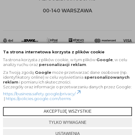
00-140 WARSZAWA
Ta strona internetowa korzysta z plików cookie
Ta strona korzysta z plików cookie, w tym plików
Google
, w celu
analizy ruchu oraz
personalizacji reklam
.
Za Twoją zgodą
Google
może przetwarzać dane osobowe (np.
2020 © Wszelkie Prawa Zastrzeżone |
KEYfabrics
identyfikatory online) w celu wyświetlania
spersonalizowanych
reklam
i pomiaru ich skuteczności.
Projekt i oprogramowanie sklepu:
Ebexo
Szczegóły oraz informacje o przetwarzaniu danych przez Google:
https://business.safety.google/privacy/
|
https://policies.google.com/terms
AKCEPTUJĘ WSZYSTKIE
TYLKO WYMAGANE
USTAWIENIA