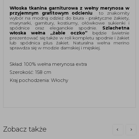
Włoska tkanina garniturowa z wełny merynosa
w 
przyjemnym grafitowym odcieniu 
 to znakomity 
wybór na modną odzież do biura - praktyczne żakiety, 
marynarki, garnitury, kostiumy, ołówkowe sukienki i 
spódnice oraz eleganckie spodnie.
 Szlachetna 
włoska wełna „żabie oczko”
 będzie świetnie 
prezentować się także w roli kompletu spodnie i żakiet 
lub spódnica plus żakiet. Naturalna wełna merino 
sprawdza się w modzie damskiej i męskiej. 
Skład: 100% wełna merynosa extra 
Szerokość: 158 cm
Kraj pochodzenia: Włochy 
Zobacz także