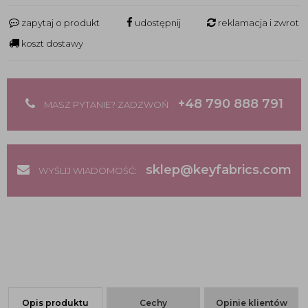
zapytaj o produkt
udostępnij
reklamacja i zwrot
koszt dostawy
+48 790 888 791
MASZ PYTANIE? ZADZWOŃ
sklep@keyfabrics.com
WYŚLIJ WIADOMOŚĆ:
Opis produktu
Cechy
Opinie klientów