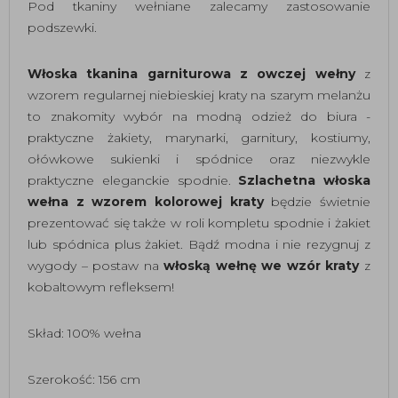
Pod tkaniny wełniane zalecamy zastosowanie
podszewki.
Włoska tkanina garniturowa z owczej wełny
z
wzorem regularnej niebieskiej kraty na szarym melanżu
to znakomity wybór na modną odzież do biura -
praktyczne żakiety, marynarki, garnitury, kostiumy,
ołówkowe sukienki i spódnice oraz niezwykle
praktyczne eleganckie spodnie.
Szlachetna włoska
wełna z wzorem kolorowej kraty
będzie świetnie
prezentować się także w roli kompletu spodnie i żakiet
lub spódnica plus żakiet. Bądź modna i nie rezygnuj z
wygody – postaw na
włoską wełnę we wzór kraty
z
kobaltowym refleksem!
Skład: 100% wełna
Szerokość: 156 cm