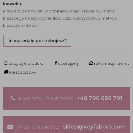
kawałku.
Przykłady zamówień: w przypadku chęci zakupu 0,5 metra
bieżącego należy wybrać ilość 5 szt., w przypadku 2 metrów
bieżących - 20 szt.
Ile materiału potrzebujesz?
zapytaj o produkt
udostępnij
reklamacja i zwrot
koszt dostawy
+48 790 888 791
MASZ PYTANIE? ZADZWOŃ
sklep@keyfabrics.com
WYŚLIJ WIADOMOŚĆ: