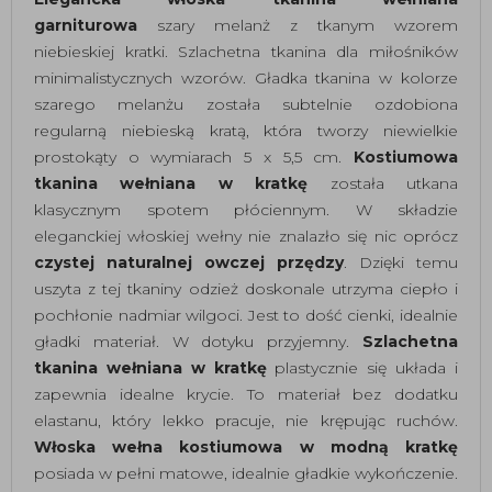
garniturowa
szary melanż z tkanym wzorem
niebieskiej kratki. Szlachetna tkanina dla miłośników
minimalistycznych wzorów. Gładka tkanina w kolorze
szarego melanżu została subtelnie ozdobiona
regularną niebieską kratą, która tworzy niewielkie
prostokąty o wymiarach 5 x 5,5 cm.
Kostiumowa
tkanina wełniana w kratkę
została utkana
klasycznym spotem płóciennym. W składzie
eleganckiej włoskiej wełny nie znalazło się nic oprócz
czystej naturalnej owczej przędzy
. Dzięki temu
uszyta z tej tkaniny odzież doskonale utrzyma ciepło i
pochłonie nadmiar wilgoci. Jest to dość cienki, idealnie
gładki materiał. W dotyku przyjemny.
Szlachetna
tkanina wełniana w kratkę
plastycznie się układa i
zapewnia idealne krycie. To materiał bez dodatku
elastanu, który lekko pracuje, nie krępując ruchów.
Włoska wełna kostiumowa w modną kratkę
posiada w pełni matowe, idealnie gładkie wykończenie.