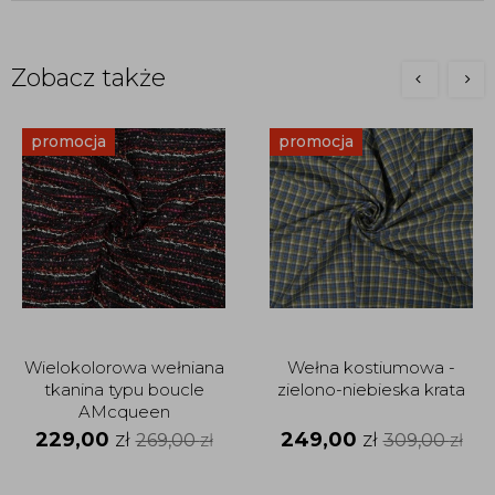
Zobacz także
promocja
promocja
Wielokolorowa wełniana
Wełna kostiumowa -
tkanina typu boucle
zielono-niebieska krata
AMcqueen
229,00
zł
249,00
zł
269,00
zł
309,00
zł