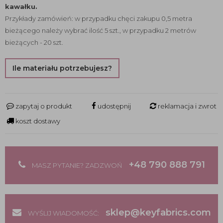
kawałku.
Przykłady zamówień: w przypadku chęci zakupu 0,5 metra
bieżącego należy wybrać ilość 5 szt., w przypadku 2 metrów
bieżących - 20 szt.
Ile materiału potrzebujesz?
zapytaj o produkt
udostępnij
reklamacja i zwrot
koszt dostawy
+48 790 888 791
MASZ PYTANIE? ZADZWOŃ
sklep@keyfabrics.com
WYŚLIJ WIADOMOŚĆ: