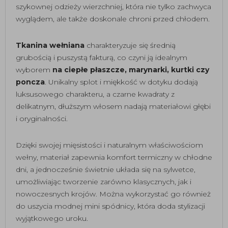
szykownej odzieży wierzchniej, która nie tylko zachwyca
wyglądem, ale także doskonale chroni przed chłodem.
Tkanina wełniana
charakteryzuje się średnią
grubością i puszystą fakturą, co czyni ją idealnym
wyborem
na ciepłe płaszcze, marynarki, kurtki czy
poncza
. Unikalny splot i miękkość w dotyku dodają
luksusowego charakteru, a czarne kwadraty z
delikatnym, dłuższym włosem nadają materiałowi głębi
i oryginalności.
Dzięki swojej mięsistości i naturalnym właściwościom
wełny, materiał zapewnia komfort termiczny w chłodne
dni, a jednocześnie świetnie układa się na sylwetce,
umożliwiając tworzenie zarówno klasycznych, jak i
nowoczesnych krojów. Można wykorzystać go również
do uszycia modnej mini spódnicy, która doda stylizacji
wyjątkowego uroku.