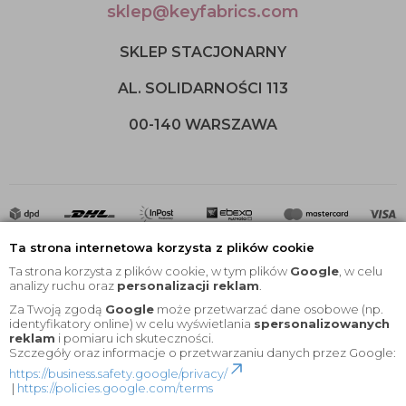
sklep@keyfabrics.com
SKLEP STACJONARNY
AL. SOLIDARNOŚCI 113
00-140 WARSZAWA
Ta strona internetowa korzysta z plików cookie
Ta strona korzysta z plików cookie, w tym plików
Google
, w celu
analizy ruchu oraz
personalizacji reklam
.
Za Twoją zgodą
Google
może przetwarzać dane osobowe (np.
2020 © Wszelkie Prawa Zastrzeżone |
KEYfabrics
identyfikatory online) w celu wyświetlania
spersonalizowanych
reklam
i pomiaru ich skuteczności.
Projekt i oprogramowanie sklepu:
Ebexo
Szczegóły oraz informacje o przetwarzaniu danych przez Google:
https://business.safety.google/privacy/
|
https://policies.google.com/terms