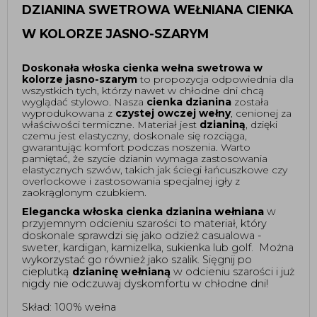
DZIANINA SWETROWA WEŁNIANA CIENKA 
W KOLORZE JASNO-SZARYM
Doskonała włoska cienka wełna swetrowa w 
kolorze jasno-szarym 
to propozycja odpowiednia dla 
wszystkich tych, którzy nawet w chłodne dni chcą 
wyglądać stylowo. Nasza 
cienka dzianina
 została 
wyprodukowana z 
czystej owczej wełny
, cenionej za 
właściwości termiczne. Materiał jest 
dzianiną
, dzięki 
czemu jest elastyczny, doskonale się rozciąga, 
gwarantując komfort podczas noszenia. 
Warto 
pamiętać, że szycie dzianin wymaga zastosowania 
elastycznych szwów, takich jak ściegi łańcuszkowe czy 
overlockowe i zastosowania specjalnej igły z 
zaokrąglonym czubkiem. 
Elegancka włoska cienka dzianina wełniana 
w 
przyjemnym odcieniu szarości to materiał, który 
doskonale sprawdzi się jako odzież casualowa - 
sweter, kardigan, kamizelka, sukienka lub golf.  Można 
wykorzystać go również jako szalik. Sięgnij po 
cieplutką 
dzianinę wełnianą
 w odcieniu szarości i już 
nigdy nie odczuwaj dyskomfortu w chłodne dni! 
Skład: 100% wełna