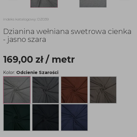
indeks katalogowy: DZ039
Dzianina wełniana swetrowa cienka
- jasno szara
169,00
zł
/ metr
Kolor:
Odcienie Szarości