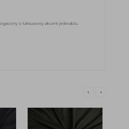
bogacony o luksusowy akcent jedwabiu.
Bou