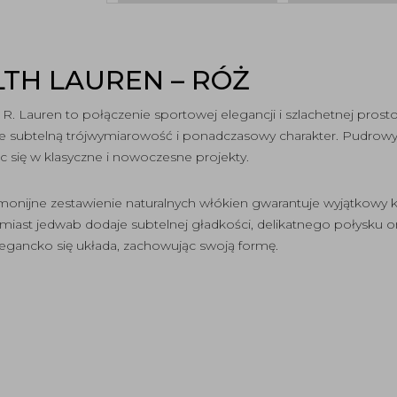
LTH LAUREN – RÓŻ
R. Lauren to połączenie sportowej elegancji i szlachetnej prosto
inie subtelną trójwymiarowość i ponadczasowy charakter. Pudrow
c się w klasyczne i nowoczesne projekty.
rmonijne zestawienie naturalnych włókien gwarantuje wyjątkowy
miast jedwab dodaje subtelnej gładkości, delikatnego połysku o
elegancko się układa, zachowując swoją formę.