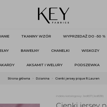
ANIE
TKANINY WZÓR
WYPRZEDAŻ DO -50 %
EŁNY
BAWEŁNY
CHANELKI
WISKOZY
AKARDY
AKSAMIT I WELURY
PODSZEWKA
Strona główna
Dzianina
Cienki jersey pique R.Lauren
indeks katalogowy: Jed837(Jed838)
Cienki jersey 