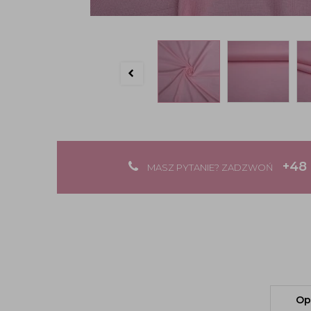
+48 
MASZ PYTANIE? ZADZWOŃ
Op