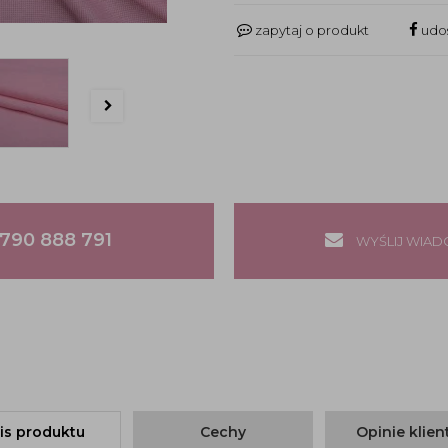
zapytaj o produkt
udos
790 888 791
WYŚLIJ WIA
is produktu
Cechy
Opinie klie