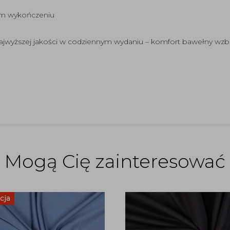
nym wykończeniu
ajwyższej jakości w codziennym wydaniu – komfort bawełny wz
Mogą Cię zainteresować
cja