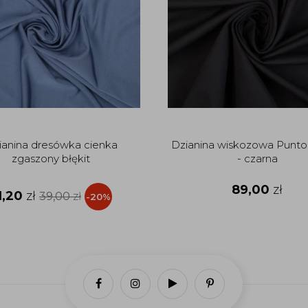
ianina dresówka cienka
Dzianina wiskozowa Punto
zgaszony błękit
- czarna
89,00
zł
1,20
zł
39,00
zł
-20%