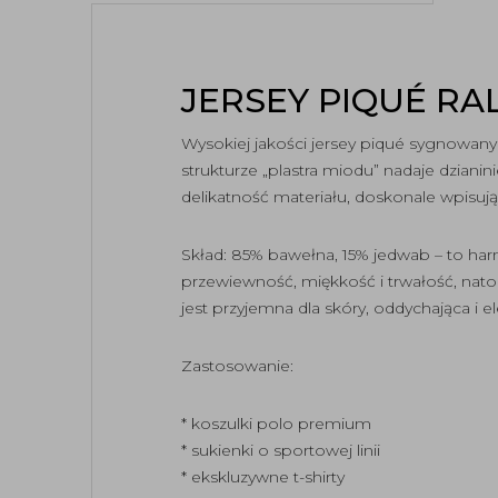
JERSEY PIQUÉ RA
Wysokiej jakości jersey piqué sygnowany 
strukturze „plastra miodu” nadaje dzian
delikatność materiału, doskonale wpisują
Skład: 85% bawełna, 15% jedwab – to ha
przewiewność, miękkość i trwałość, nato
jest przyjemna dla skóry, oddychająca i 
Zastosowanie:
* koszulki polo premium
* sukienki o sportowej linii
* ekskluzywne t-shirty