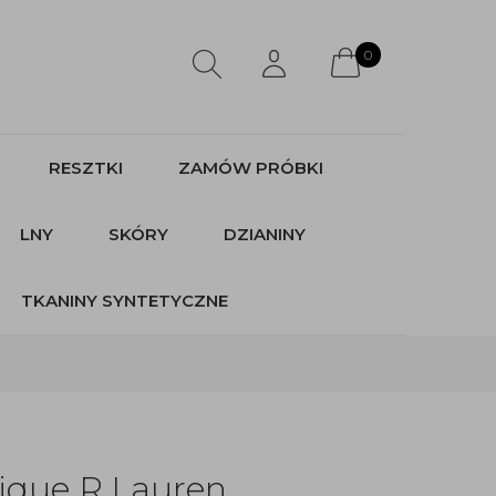
0
RESZTKI
ZAMÓW PRÓBKI
LNY
SKÓRY
DZIANINY
TKANINY SYNTETYCZNE
pique R.Lauren