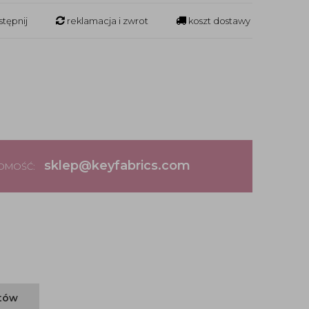
tępnij
reklamacja i zwrot
koszt dostawy
sklep@keyfabrics.com
DOMOŚĆ:
ntów