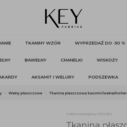
ANIE
TKANINY WZÓR
WYPRZEDAŻ DO -50 %
EŁNY
BAWEŁNY
CHANELKI
WISKOZY
AKARDY
AKSAMIT I WELURY
PODSZEWKA
y
Wełny płaszczowe
Tkanina płaszczowa kaszmir/wełna/moher -
indeks katalogowy: WEŁ304
Tkanina płasz