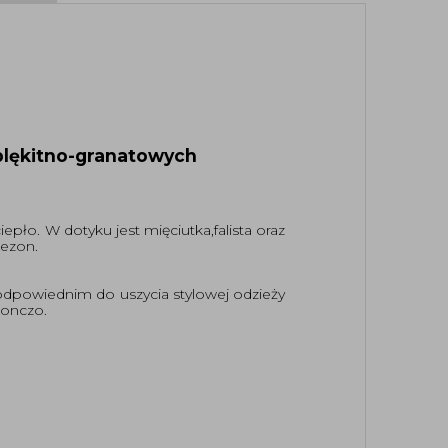
 blękitno-granatowych
iepło. W dotyku jest mięciutka,falista oraz
sezon.
odpowiednim do uszycia stylowej odzieży
ponczo.