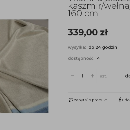
kaszmir/wełna
160 cm
339,00
zł
wysyłka:
do 24 godzin
dostępność:
4
d
szt.
zapytaj o produkt
udos