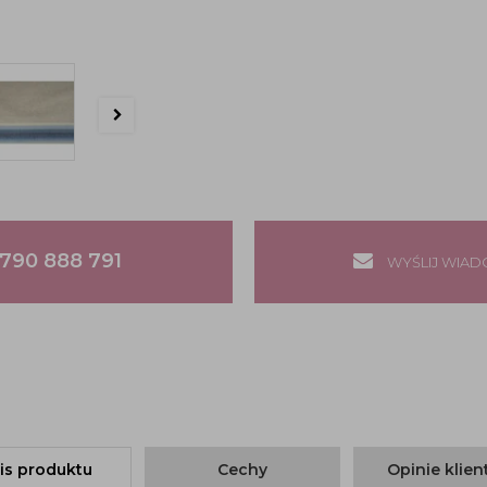
790 888 791
WYŚLIJ WIA
is produktu
Cechy
Opinie klie