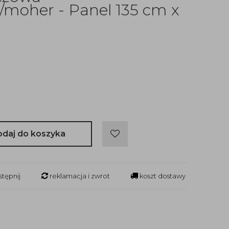
/moher - Panel 135 cm x
odaj do koszyka
tępnij
reklamacja i zwrot
koszt dostawy