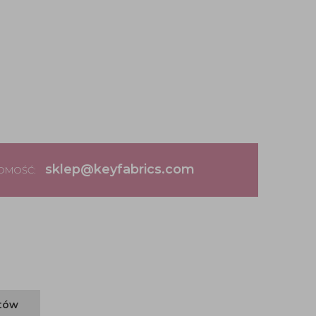
sklep@keyfabrics.com
DOMOŚĆ:
ntów