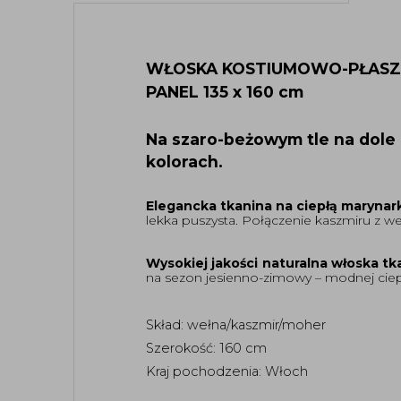
WŁOSKA KOSTIUMOWO-PŁASZC
PANEL 135 x 160 cm
Na szaro-beżowym tle na dole 
kolorach.
Elegancka tkanina na ciepłą marynark
lekka puszysta. Połączenie kaszmiru z we
Wysokiej jakości naturalna włoska
na sezon jesienno-zimowy – modnej ciepłe
Skład: wełna/kaszmir/moher
Szerokość: 160 cm
Kraj pochodzenia: Włoch