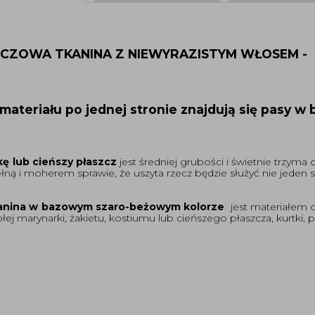
ZOWA TKANINA Z NIEWYRAZISTYM WŁOSEM -
materiału po jednej stronie znajdują się pasy w
ę lub cieńszy płaszcz
jest średniej grubości i świetnie trzyma c
łną i moherem sprawie, że uszyta rzecz będzie służyć nie jeden 
 tkanina w bazowym szaro-beżowym kolorze
jest materiałem 
j marynarki, żakietu, kostiumu lub cieńszego płaszcza, kurtki, 