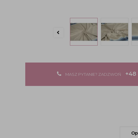
+48 
MASZ PYTANIE? ZADZWOŃ
Op