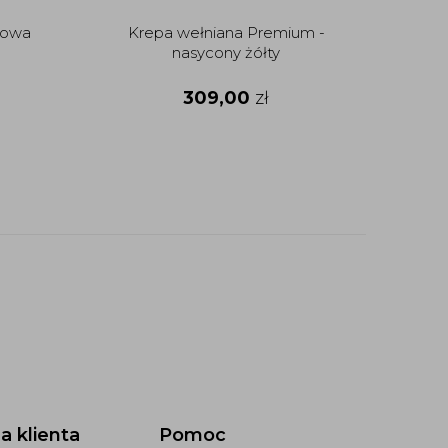
żowa
Krepa wełniana Premium -
Wełna
nasycony żółty
309,00
zł
a klienta
Pomoc