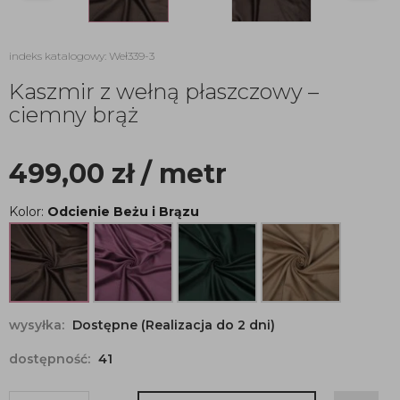
indeks katalogowy: Weł339-3
Kaszmir z wełną płaszczowy –
ciemny brąż
499,00
zł
/ metr
Kolor:
Odcienie Beżu i Brązu
wysyłka:
Dostępne (Realizacja do 2 dni)
dostępność:
41