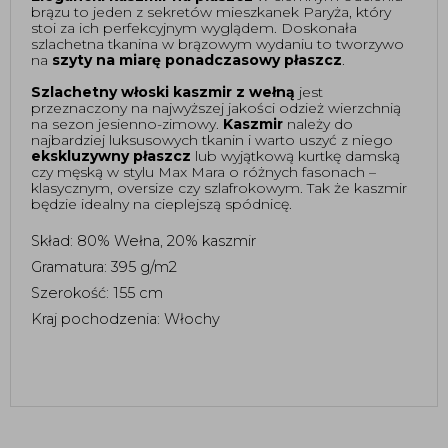
brązu to jeden z sekretów mieszkanek Paryża, który 
stoi za ich perfekcyjnym wyglądem. Doskonała 
szlachetna tkanina w brązowym wydaniu to tworzywo 
na 
szyty na miarę ponadczasowy płaszcz
.  
Szlachetny włoski kaszmir z wełną
 jest 
przeznaczony na najwyższej jakości odzież wierzchnią 
na sezon jesienno-zimowy. 
Kaszmir
 należy do 
najbardziej luksusowych tkanin i warto uszyć z niego 
ekskluzywny płaszcz
 lub wyjątkową kurtkę damską 
czy męską w stylu Max Mara o różnych fasonach – 
klasycznym, oversize czy szlafrokowym. 
T
ak że kaszmir
będzie idealny na cieplejszą spódnicę.
Skład: 80% Wełna, 20% kaszmir
Gramatura: 395 g/m2
Szerokość: 155 cm 
Kraj pochodzenia: Włochy 