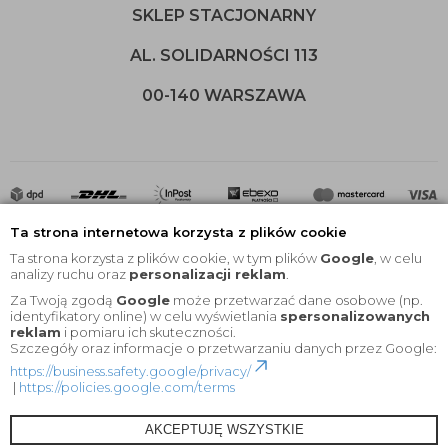
SKLEP STACJONARNY
AL. SOLIDARNOŚCI 113
00-140 WARSZAWA
Ta strona internetowa korzysta z plików cookie
Ta strona korzysta z plików cookie, w tym plików
Google
, w celu
analizy ruchu oraz
personalizacji reklam
.
Za Twoją zgodą
Google
może przetwarzać dane osobowe (np.
2020 © Wszelkie Prawa Zastrzeżone |
KEYfabrics
identyfikatory online) w celu wyświetlania
spersonalizowanych
reklam
i pomiaru ich skuteczności.
Projekt i oprogramowanie sklepu:
Ebexo
Szczegóły oraz informacje o przetwarzaniu danych przez Google:
https://business.safety.google/privacy/
|
https://policies.google.com/terms
AKCEPTUJĘ WSZYSTKIE