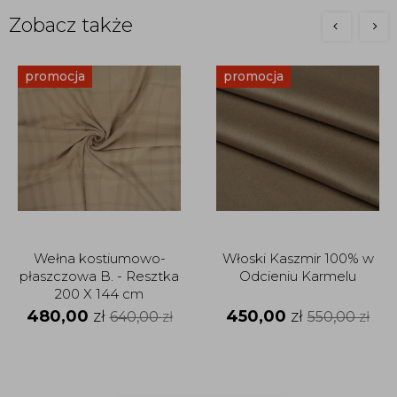
Zobacz także
promocja
promocja
Wełna kostiumowo-
Włoski Kaszmir 100% w
płaszczowa B. - Resztka
Odcieniu Karmelu
200 X 144 cm
480,00
zł
450,00
zł
640,00
zł
550,00
zł