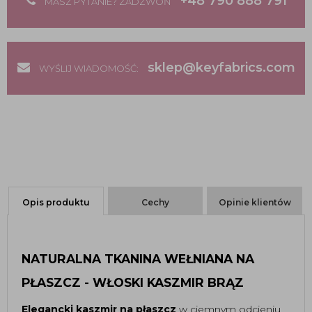
+48 790 888 791
MASZ PYTANIE? ZADZWOŃ
sklep@keyfabrics.com
WYŚLIJ WIADOMOŚĆ:
Opis produktu
Cechy
Opinie klientów
NATURALNA TKANINA WEŁNIANA NA 
PŁASZCZ - WŁOSKI KASZMIR BRĄZ
Elegancki kaszmir na płaszcz 
w ciemnym odcieniu 