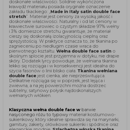
doskonałe właściwości. Solidnie wykończona 
krawędź materiału posiada oryginale oznaczenie 
zakładu tkackiego: „
Made in Italy satin double face 
stretch
”. Materiał jest ceniony za wysoką jakość i 
doskonałe właściwości. Naturalny i od lat ceniony w 
krawiectwie surowiec o czystym składzie 97% wełny 
i 3% domieszce stretchu gwarantuje, że materiał 
cieszy się doskonałą izolacyjnością cieplną oraz 
sprężystością. W praktyce oznacza to, że tkanina po 
zagnieceniu po niedługim czasie wraca do 
pierwotnego kształtu. 
Wełna
double face satin
 o 
skośnym splocie jest przyjemna w dotyku, nie drapie 
skóry. Dodatek lyrcy powoduje, że wełniana tkanina 
lekko się rozciąga i w konsekwencji jest idealna do 
szycia fasonów o linii blisko ciała. 
Tkanina wełniana 
double face
 jest cienka, ale nieprześwitująca. 
Delikatnie rozciąga się w poprzek, jest lejąca i 
zwiewna, a na jej powierzchni można dostrzec 
subtelny, satynowy połysk najdoskonalszych 
wełnianych włókien.  
Klasyczna wełna double face w 
barwie 
nasyconego różu to typowy
 materiał kostiumowo-
sukienkowy, który idealnie sprawdza się na marynarki, 
garnitury, żakiety, ołówkowe sukienki i spódnice oraz 
eleganckie spodnie. 
Szlachetna włoska tkanina 