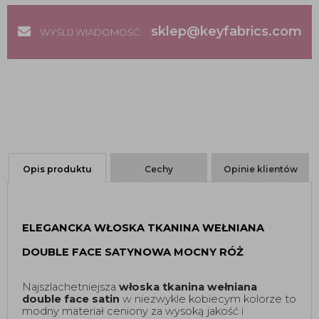
sklep@keyfabrics.com
WYŚLIJ WIADOMOŚĆ:
Opis produktu
Cechy
Opinie klientów
ELEGANCKA WŁOSKA TKANINA WEŁNIANA 
DOUBLE FACE SATYNOWA MOCNY RÓŻ
Najszlachetniejsza 
włoska tkanina wełniana 
double face satin
 w niezwykle kobiecym kolorze to 
modny materiał ceniony za wysoką jakość i 