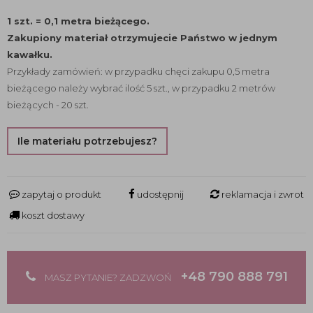
1 szt. = 0,1 metra bieżącego.
Zakupiony materiał otrzymujecie Państwo w jednym
kawałku.
Przykłady zamówień: w przypadku chęci zakupu 0,5 metra
bieżącego należy wybrać ilość 5 szt., w przypadku 2 metrów
bieżących - 20 szt.
Ile materiału potrzebujesz?
zapytaj o produkt
udostępnij
reklamacja i zwrot
koszt dostawy
+48 790 888 791
MASZ PYTANIE? ZADZWOŃ