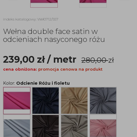
indeks katalogowy: Weł0712/557
Wełna double face satin w
odcieniach nasyconego różu
239,00
zł
/ metr
280,00
zł
cena obniżona:
promocja cenowa na produkt
Kolor:
Odcienie Różu i fioletu