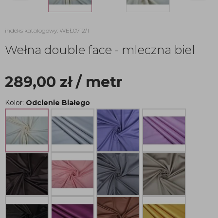
indeks katalogowy: WEŁ0712/1
Wełna double face - mleczna biel
289,00
zł
/ metr
Kolor:
Odcienie Białego