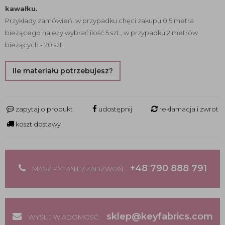
kawałku.
Przykłady zamówień: w przypadku chęci zakupu 0,5 metra
bieżącego należy wybrać ilość 5 szt., w przypadku 2 metrów
bieżących - 20 szt.
Ile materiału potrzebujesz?
zapytaj o produkt
udostępnij
reklamacja i zwrot
koszt dostawy
+48 790 888 791
MASZ PYTANIE? ZADZWOŃ
sklep@keyfabrics.com
WYŚLIJ WIADOMOŚĆ: