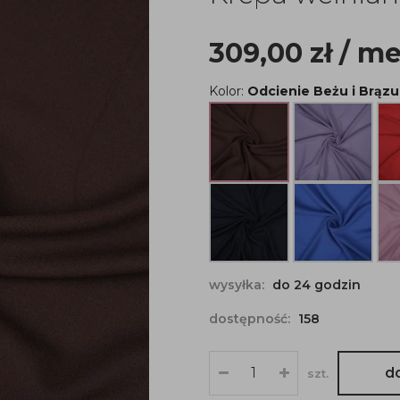
309,00
zł
/ me
Kolor:
Odcienie Beżu i Brązu
wysyłka:
do 24 godzin
dostępność:
158
d
szt.