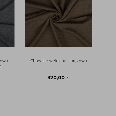
Wełna
rowa
Chanelka wełniana – brązowa
a
320,00
zł