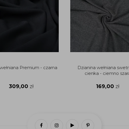
wełniana Premium - czarna
Dzianina wełniana swet
cienka - ciemno szar
309,00
zł
169,00
zł