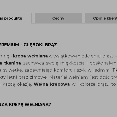
is produktu
Cechy
Opinie klie
REMIUM - GŁĘBOKI BRĄZ
ninę -
krepa wełniana
w wyjątkowym odcieniu brązu – 
a tkanina
zachwyca swoją miękkością i doskonały
wa sylwetkę, zapewniając komfort i szyk w jednym.
T
ty letni oraz zimowe. Materiał wełniany jest dość t
 każdą okazję.
Wełna krepowa
w kolorze brązu to 
ZĄ KREPĘ WEŁNIANĄ?