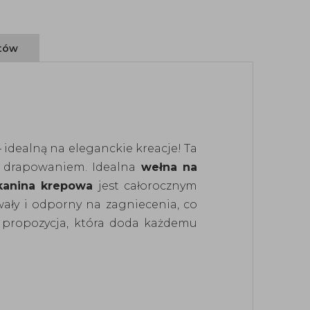
ntów
idealną na eleganckie kreacje! Ta
m drapowaniem. Idealna
wełna na
kanina krepowa
jest całorocznym
rwały i odporny na zagniecenia, co
propozycja, która doda każdemu