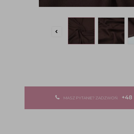
+48 
MASZ PYTANIE? ZADZWOŃ