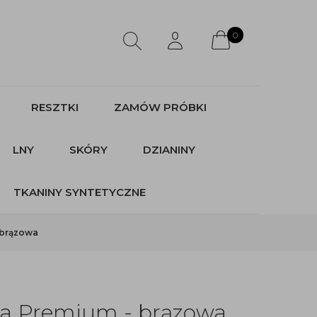
0
RESZTKI
ZAMÓW PRÓBKI
LNY
SKÓRY
DZIANINY
TKANINY SYNTETYCZNE
 brązowa
na Premium - brązowa