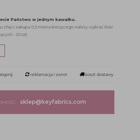
jecie Państwo w jednym kawałku.
 chęci zakupu 0,5 metra bieżącego należy wybrać ilość
ących - 20 szt.
?
tępnij
reklamacja i zwrot
koszt dostawy
sklep@keyfabrics.com
DOMOŚĆ: