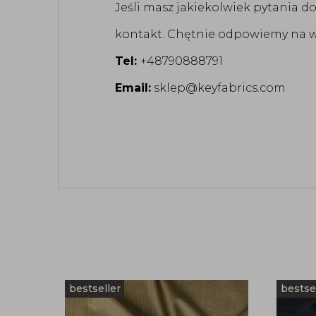
Jeśli masz jakiekolwiek pytania d
kontakt. Chętnie odpowiemy na ws
Tel:
+48790888791
Email:
sklep@keyfabrics.com
bestseller
bestse