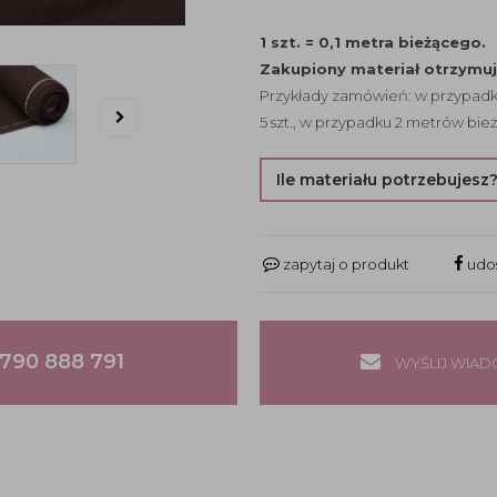
1 szt. = 0,1 metra bieżącego.
Zakupiony materiał otrzymu
Przykłady zamówień: w przypadku
5 szt., w przypadku 2 metrów bież
Ile materiału potrzebujesz
zapytaj o produkt
udos
790 888 791
WYŚLIJ WIA