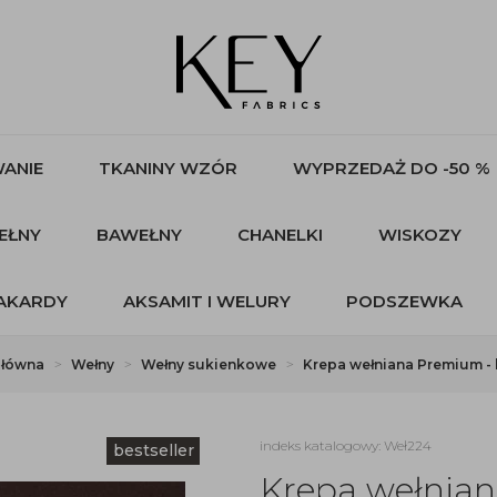
ANIE
TKANINY WZÓR
WYPRZEDAŻ DO -50 %
EŁNY
BAWEŁNY
CHANELKI
WISKOZY
AKARDY
AKSAMIT I WELURY
PODSZEWKA
główna
Wełny
Wełny sukienkowe
Krepa wełniana Premium -
indeks katalogowy: Weł224
bestseller
Krepa wełnia