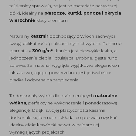
tej tkaniny sprawiają, że jest to materiał z najwyższej
półki, idealny na
płaszcze, kurtki, poncza i okrycia
wierzchnie
klasy premium.
Naturalny
kaszmir
pochodzący z Włoch zachwyca
swoją delikatnością i aksamitnym chwytem. Pomimo
gramatury
300 g/m²
, tkanina jest niezwykle lekka, a
jednocześnie ciepła i otulająca. Drobne, gęste runo
sprawia, że materiał wygląda wyjątkowo elegancko i
luksusowo, a jego powierzchnia jest jedwabiście
gładka i odporna na zagniecenia.
To doskonały wybór dla osób ceniących
naturalne
włókna
, perfekcyjne wykończenie i ponadczasową
elegancję. Dzięki swojej plastyczności kaszmir
doskonale się formuje i układa, co pozwala uzyskać
idealny efekt krawiecki nawet w najbardziej
wymagających projektach.