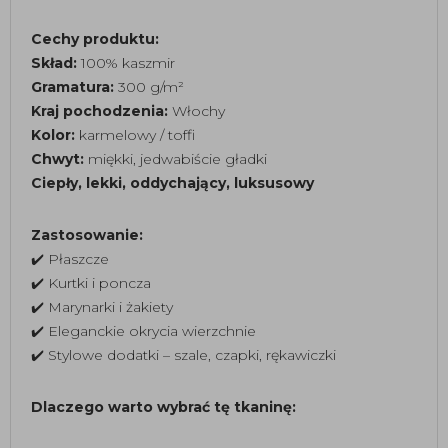
Cechy produktu:
Skład:
100% kaszmir
Gramatura:
300 g/m²
Kraj pochodzenia:
Włochy
Kolor:
karmelowy / toffi
Chwyt:
miękki, jedwabiście gładki
Ciepły, lekki, oddychający, luksusowy
Zastosowanie:
✔️ Płaszcze
✔️ Kurtki i poncza
✔️ Marynarki i żakiety
✔️ Eleganckie okrycia wierzchnie
✔️ Stylowe dodatki – szale, czapki, rękawiczki
Dlaczego warto wybrać tę tkaninę: