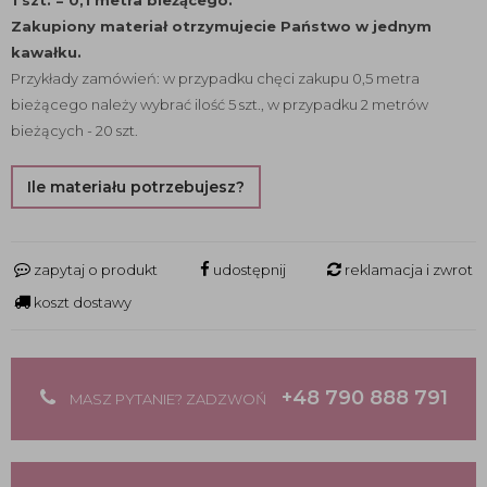
1 szt. = 0,1 metra bieżącego.
Zakupiony materiał otrzymujecie Państwo w jednym
kawałku.
Przykłady zamówień: w przypadku chęci zakupu 0,5 metra
bieżącego należy wybrać ilość 5 szt., w przypadku 2 metrów
bieżących - 20 szt.
Ile materiału potrzebujesz?
zapytaj o produkt
udostępnij
reklamacja i zwrot
koszt dostawy
+48 790 888 791
MASZ PYTANIE? ZADZWOŃ