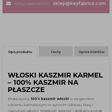
sklep@keyfabrics.com
WYŚLIJ WIADOMOŚĆ:
Opis produktu
Cechy
Opinie klientów
WŁOSKI KASZMIR KARMEL
– 100% KASZMIR NA
PŁASZCZE
Ekskluzywny
100% kaszmir włoski
w eleganckim
odcieniu karmelowym to synonim luksusu, klasy i
najwyższej jakości. Miękkość, lekkość i delikatny połysk