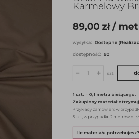
Karmelowy Br
89,00
zł
/ met
wysyłka:
Dostępne (Realizac
dostępność:
90
d
szt.
1 szt. = 0,1 metra bieżącego.
Zakupiony materiał otrzymu
Przykłady zamówień: w przypadku
5 szt., w przypadku 2 metrów bież
Ile materiału potrzebujesz