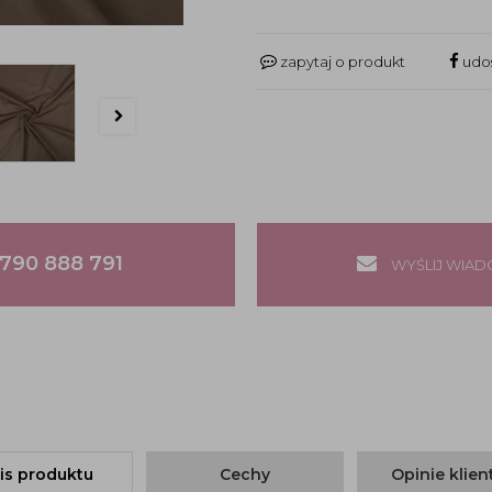
zapytaj o produkt
udos
790 888 791
WYŚLIJ WIA
is produktu
Cechy
Opinie klie