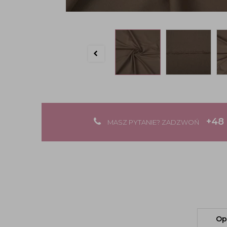
+48 
MASZ PYTANIE? ZADZWOŃ
Op