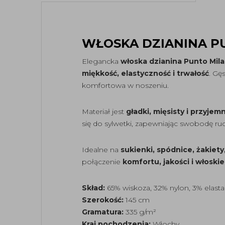
WŁOSKA DZIANINA P
Elegancka
włoska dzianina Punto Mil
miękkość, elastyczność i trwałość
. Gę
komfortowa w noszeniu.
Materiał jest
gładki, mięsisty i przyje
się do sylwetki, zapewniając swobodę ruch
Idealne na
sukienki, spódnice, żakiet
połączenie
komfortu, jakości i włoskie
Skład:
65% wiskoza, 32% nylon, 3% elast
Szerokość:
145 cm
Gramatura:
335 g/m²
Kraj pochodzenia:
Włochy