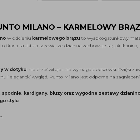
UNTO MILANO – KARMELOWY BRĄ
ano
w odcieniu
karmelowego brązu
to wysokogatunkowy materi
sto tkana struktura sprawia, że dzianina zachowuje się jak tkanina,
mny w dotyku
, nie prześwituje i nie wymaga podszewki. Dzięki z
u i elegancki wygląd. Punto Milano jest odporne na zagniecenia, 
y, spodnie, kardigany, bluzy oraz wygodne zestawy dziani
go stylu
.
an