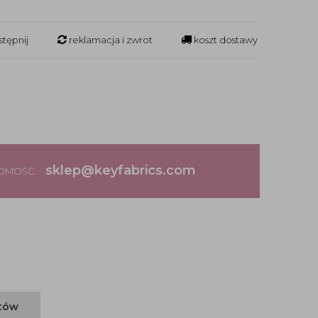
tępnij
reklamacja i zwrot
koszt dostawy
sklep@keyfabrics.com
DOMOŚĆ:
ntów