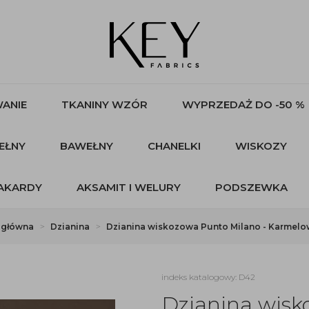
ANIE
TKANINY WZÓR
WYPRZEDAŻ DO -50 %
EŁNY
BAWEŁNY
CHANELKI
WISKOZY
AKARDY
AKSAMIT I WELURY
PODSZEWKA
 główna
Dzianina
Dzianina wiskozowa Punto Milano - Karmelo
indeks katalogowy: D42
Dzianina wisk