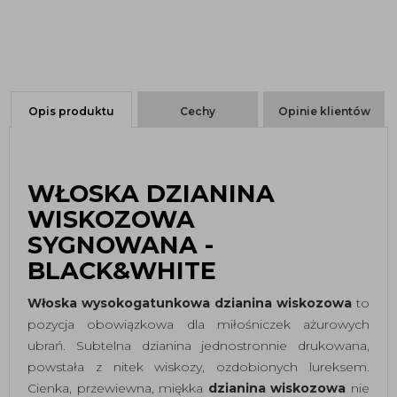
Opis produktu
Cechy
Opinie klientów
WŁOSKA DZIANINA
WISKOZOWA
SYGNOWANA -
BLACK&WHITE
Włoska wysokogatunkowa dzianina wiskozowa
to
pozycja obowiązkowa dla miłośniczek ażurowych
ubrań. Subtelna dzianina jednostronnie drukowana,
powstała z nitek wiskozy, ozdobionych lureksem.
Cienka, przewiewna, miękka
dzianina wiskozowa
nie