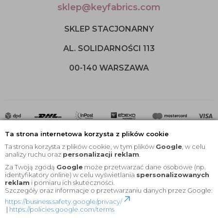
sklep@keyfabrics.com
SKLEP STACJONARNY
AL. SOLIDARNOŚCI 113
00-140 WARSZAWA
Ta strona internetowa korzysta z plików cookie
Ta strona korzysta z plików cookie, w tym plików
Google
, w celu
analizy ruchu oraz
personalizacji reklam
.
Za Twoją zgodą
Google
może przetwarzać dane osobowe (np.
2020 © Wszelkie Prawa Zastrzeżone |
KEYfabrics
identyfikatory online) w celu wyświetlania
spersonalizowanych
reklam
i pomiaru ich skuteczności.
Projekt i oprogramowanie sklepu:
Ebexo
Szczegóły oraz informacje o przetwarzaniu danych przez Google:
https://business.safety.google/privacy/
|
https://policies.google.com/terms