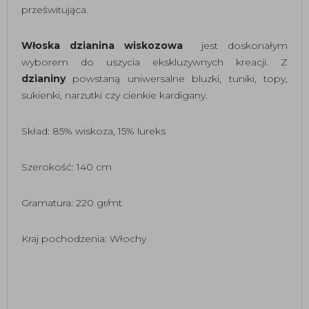
prześwitująca.
W
łoska dzianina wiskozowa
jest doskonałym
wyborem do uszycia ekskluzywnych kreacji. Z
dzianiny
powstaną uniwersalne bluzki, tuniki, topy,
sukienki, narzutki czy cienkie kardigany.
Skład: 85% wiskoza, 15% lureks
Szerokość: 140 cm
Gramatura: 220 gr
/mt
Kraj pochodzenia: Włochy