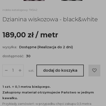
indeks katalogowy: TK542
Dzianina wiskozowa - black&white
189,00
zł
/ metr
wysyłka:
Dostępne (Realizacja do 2 dni)
dostępność:
30
dodaj do koszyka
szt.
1 szt. = 0,1 metra bieżącego.
Zakupiony materiał otrzymujecie Państwo w jednym
kawałku.
Przykłady zamówień: w przypadku chęci zakupu 0,5 metra