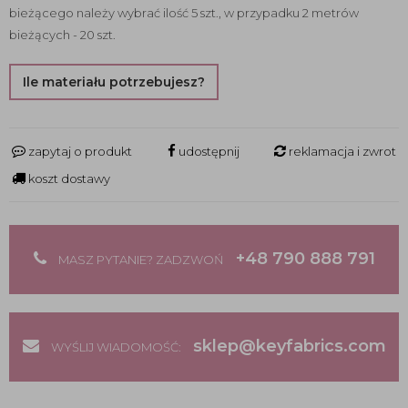
bieżącego należy wybrać ilość 5 szt., w przypadku 2 metrów
bieżących - 20 szt.
Ile materiału potrzebujesz?
zapytaj o produkt
udostępnij
reklamacja i zwrot
koszt dostawy
+48 790 888 791
MASZ PYTANIE? ZADZWOŃ
sklep@keyfabrics.com
WYŚLIJ WIADOMOŚĆ: