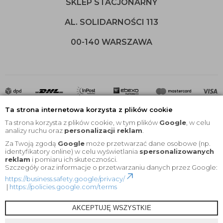
SKLEP STACJONARNY
AL. SOLIDARNOŚCI 113
00-140 WARSZAWA
Ta strona internetowa korzysta z plików cookie
Ta strona korzysta z plików cookie, w tym plików
Google
, w celu
analizy ruchu oraz
personalizacji reklam
.
Za Twoją zgodą
Google
może przetwarzać dane osobowe (np.
2020 © Wszelkie Prawa Zastrzeżone |
KEYfabrics
identyfikatory online) w celu wyświetlania
spersonalizowanych
reklam
i pomiaru ich skuteczności.
Projekt i oprogramowanie sklepu:
Ebexo
Szczegóły oraz informacje o przetwarzaniu danych przez Google:
https://business.safety.google/privacy/
|
https://policies.google.com/terms
AKCEPTUJĘ WSZYSTKIE