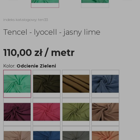
indeks katalogowy: ten33
Tencel - lyocell - jasny lime
110,00
zł
/ metr
Kolor:
Odcienie Zieleni