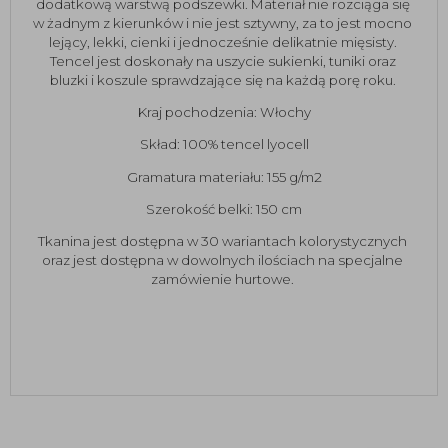
dodatkową warstwą podszewki. Materiał nie rozciąga się 
w żadnym z kierunków i nie jest sztywny, za to jest mocno 
lejący, lekki, cienki i jednocześnie delikatnie mięsisty. 
Tencel jest doskonały na uszycie sukienki, tuniki oraz 
bluzki i koszule sprawdzające się na każdą porę roku. 
Kraj pochodzenia: Włochy
Skład: 100% tencel lyocell
Gramatura materiału: 155 g/m2
Szerokość belki: 150 cm
Tkanina jest dostępna w 30 wariantach kolorystycznych 
oraz jest dostępna w dowolnych ilościach na specjalne 
zamówienie hurtowe. 