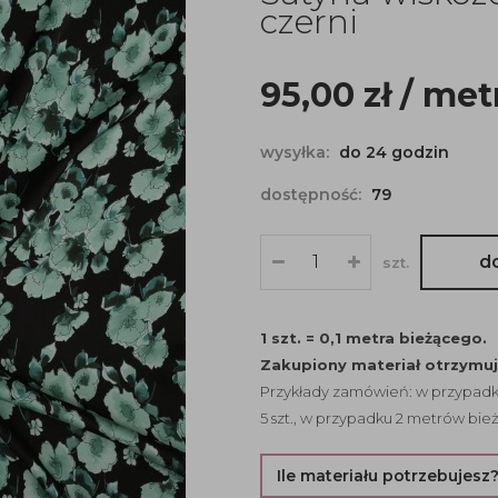
czerni
95,00
zł
/ met
wysyłka:
do 24 godzin
dostępność:
79
d
szt.
1 szt. = 0,1 metra bieżącego.
Zakupiony materiał otrzymu
Przykłady zamówień: w przypadku
5 szt., w przypadku 2 metrów bież
Ile materiału potrzebujesz