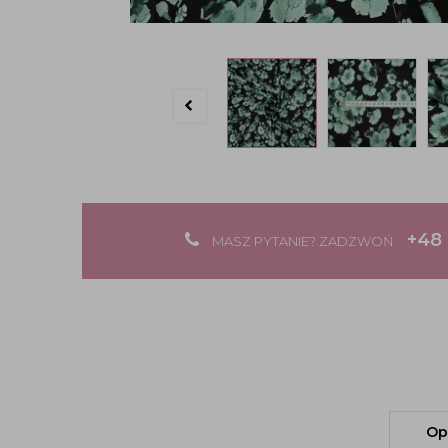
+48 
MASZ PYTANIE? ZADZWOŃ
Op