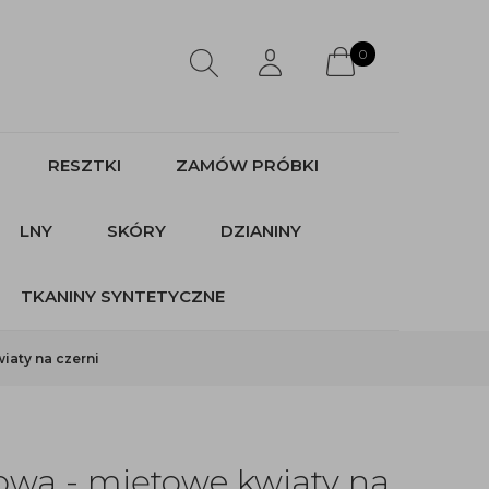
0
RESZTKI
ZAMÓW PRÓBKI
LNY
SKÓRY
DZIANINY
TKANINY SYNTETYCZNE
iaty na czerni
owa - miętowe kwiaty na