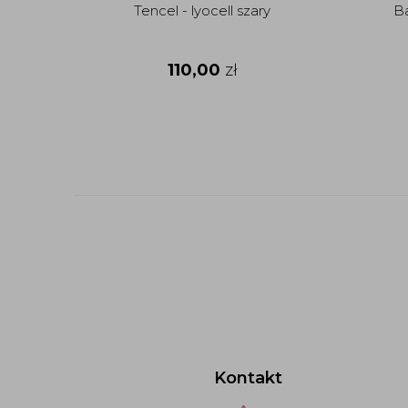
Tencel - lyocell szary
Ba
110,00
zł
Kontakt