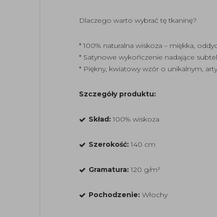
Dlaczego warto wybrać tę tkaninę?
* 100% naturalna wiskoza – miękka, oddy
* Satynowe wykończenie nadające subtel
* Piękny, kwiatowy wzór o unikalnym, ar
Szczegóły produktu:
Skład:
100% wiskoza
Szerokość:
140 cm
Gramatura:
120 g/m²
Pochodzenie:
Włochy