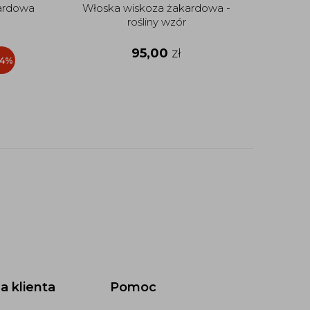
ardowa
Włoska wiskoza żakardowa -
Wło
rośliny wzór
95,00
zł
34%
a klienta
Pomoc