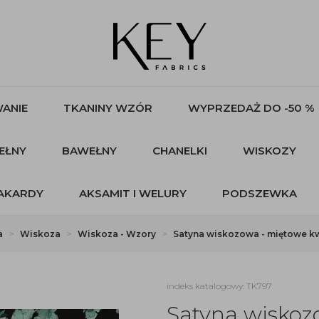
ANIE
TKANINY WZÓR
WYPRZEDAŻ DO -50 %
EŁNY
BAWEŁNY
CHANELKI
WISKOZY
AKARDY
AKSAMIT I WELURY
PODSZEWKA
a
Wiskoza
Wiskoza - Wzory
Satyna wiskozowa - miętowe kw
indeks katalogowy: TK797
Satyna wiskoz