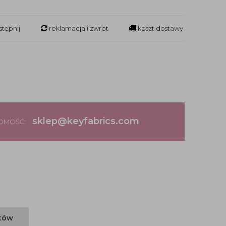
tępnij
reklamacja i zwrot
koszt dostawy
sklep@keyfabrics.com
DOMOŚĆ:
ntów