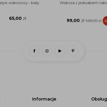
tyst wiskozowy - biały
Wiskoza z jedwabiem żak
65,00
zł
99,00
zł
149,00
zł
-
Informacje
Obsług