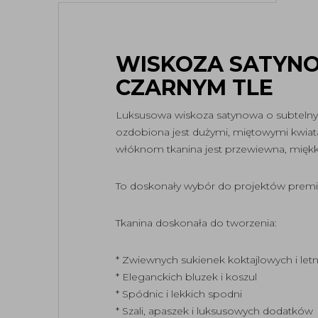
WISKOZA SATYN
CZARNYM TLE
Luksusowa wiskoza satynowa o subtelnym
ozdobiona jest dużymi, miętowymi kwiata
włóknom tkanina jest przewiewna, miękka
To doskonały wybór do projektów premium
Tkanina doskonała do tworzenia:
* Zwiewnych sukienek koktajlowych i letn
* Eleganckich bluzek i koszul
* Spódnic i lekkich spodni
* Szali, apaszek i luksusowych dodatków