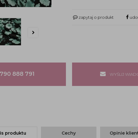
zapytaj o produkt
udos
790 888 791
WYŚLIJ WIA
is produktu
Cechy
Opinie klie