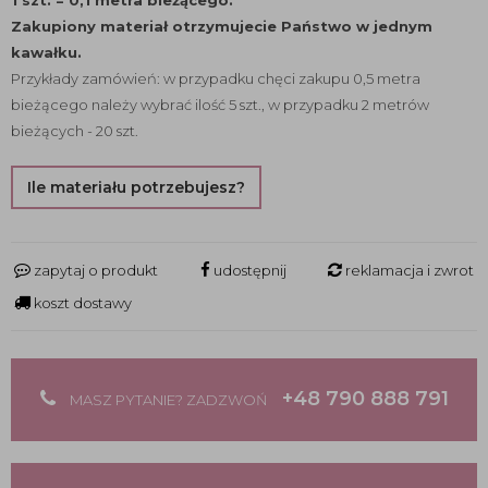
1 szt. = 0,1 metra bieżącego.
Zakupiony materiał otrzymujecie Państwo w jednym
kawałku.
Przykłady zamówień: w przypadku chęci zakupu 0,5 metra
bieżącego należy wybrać ilość 5 szt., w przypadku 2 metrów
bieżących - 20 szt.
Ile materiału potrzebujesz?
zapytaj o produkt
udostępnij
reklamacja i zwrot
koszt dostawy
+48 790 888 791
MASZ PYTANIE? ZADZWOŃ