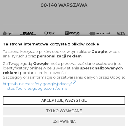
00-140 WARSZAWA
Ta strona internetowa korzysta z plików cookie
Ta strona korzysta z plików cookie, w tym plików
Google
, w celu
analizy ruchu oraz
personalizacji reklam
.
Za Twoją zgodą
Google
może przetwarzać dane osobowe (np.
2020 © Wszelkie Prawa Zastrzeżone |
KEYfabrics
identyfikatory online) w celu wyświetlania
spersonalizowanych
reklam
i pomiaru ich skuteczności.
Projekt i oprogramowanie sklepu:
Ebexo
Szczegóły oraz informacje o przetwarzaniu danych przez Google:
https://business.safety.google/privacy/
|
https://policies.google.com/terms
AKCEPTUJĘ WSZYSTKIE
TYLKO WYMAGANE
USTAWIENIA