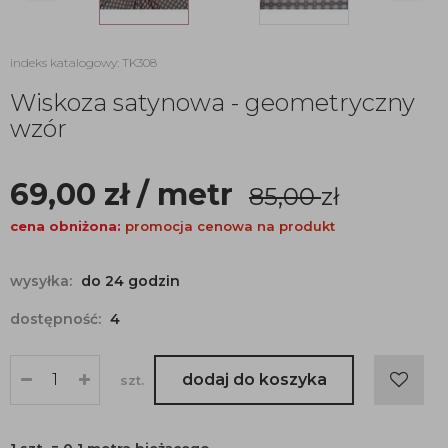
indeks katalogowy: TK308
Wiskoza satynowa - geometryczny
wzór
69,00
zł
/ metr
85,00
zł
cena obniżona:
promocja cenowa na produkt
wysyłka:
do 24 godzin
dostępność:
4
dodaj do koszyka
szt.