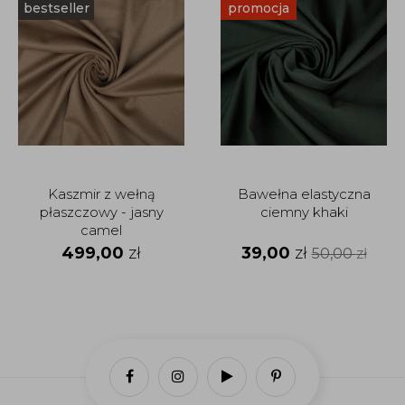
bestseller
promocja
Kaszmir z wełną
Bawełna elastyczna
płaszczowy - jasny
ciemny khaki
camel
499,00
zł
39,00
zł
50,00
zł