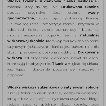
Włoska tkanina sukienkowa cienka wiskoza
to
materiał, który da się lubić.
Drukowana tkanina
posiada oryginalne dość drobne
wzory
geometryczne
, które gęsto pokrywają tkaninę.
Ciekawa regularna kompozycja została utrzymana w
odcieniach fioletu, zieleni, pomarańczy i brązu. To
modne zestawienie pojawiło się na
naturalnej
wiskozowej tkaninie
, którą wyprodukowano splotem
satynowym (atłasowym). Tkanina jest bardzo miła dla
skóry i przewiewna, doskonale oddycha.
Drukowana
wiskoza
jest przyjemna w obróbce, nawet dla osób,
które szyją hobbystycznie.
Tkanina
miękko się układa,
jest lejąca i doskonale pozwala się marszczyć i
drapować.
Włoska wiskoza sukienkowa o satynowym splocie
z nutką fioletu to cienki materiał, idealny na wiosenno-
letnią odzież. Z naszej tkaniny można uszyć wszelkiego
rodzaju sukienki, spódnice, bluzki, koszule, topy,