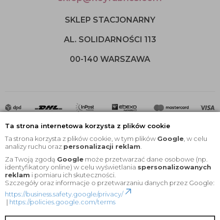
SKLEP STACJONARNY
AL. SOLIDARNOŚCI 113
00-140 WARSZAWA
Ta strona internetowa korzysta z plików cookie
Ta strona korzysta z plików cookie, w tym plików
Google
, w celu
analizy ruchu oraz
personalizacji reklam
.
Za Twoją zgodą
Google
może przetwarzać dane osobowe (np.
2020 © Wszelkie Prawa Zastrzeżone |
KEYfabrics
identyfikatory online) w celu wyświetlania
spersonalizowanych
reklam
i pomiaru ich skuteczności.
Projekt i oprogramowanie sklepu:
Ebexo
Szczegóły oraz informacje o przetwarzaniu danych przez Google:
https://business.safety.google/privacy/
|
https://policies.google.com/terms