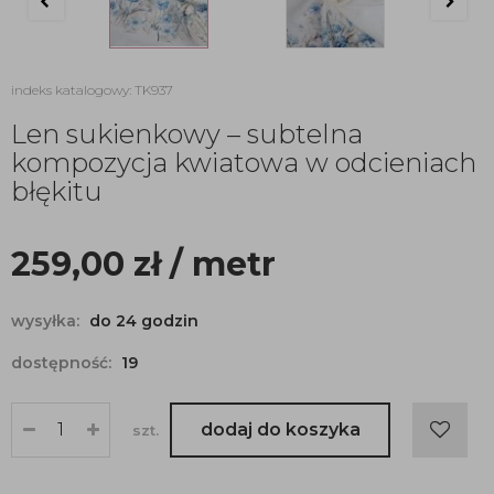
indeks katalogowy: TK937
Len sukienkowy – subtelna
kompozycja kwiatowa w odcieniach
błękitu
259,00
zł
/ metr
wysyłka:
do 24 godzin
dostępność:
19
dodaj do koszyka
szt.