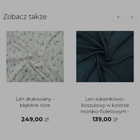
Zobacz także
Len drukowany -
Len sukienkowo-
błękitne róże
koszulowy w kolorze
morsko-fioletowym -
krata
249,00
zł
139,00
zł