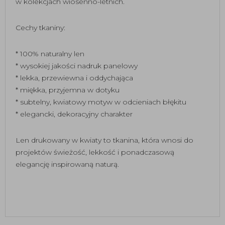
w kolekcjach wiosenno-letnich.
Cechy tkaniny:
* 100% naturalny len
* wysokiej jakości nadruk panelowy
* lekka, przewiewna i oddychająca
* miękka, przyjemna w dotyku
* subtelny, kwiatowy motyw w odcieniach błękitu
* elegancki, dekoracyjny charakter
Len drukowany w kwiaty to tkanina, która wnosi do
projektów świeżość, lekkość i ponadczasową
elegancję inspirowaną naturą.