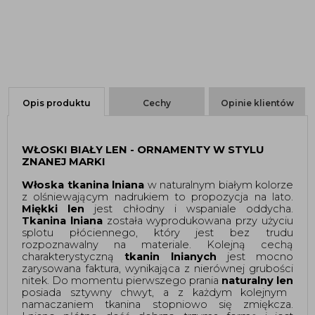
Opis produktu
Cechy
Opinie klientów
WŁOSKI BIAŁY LEN - ORNAMENTY W STYLU
ZNANEJ MARKI
Włoska tkanina lniana
w naturalnym białym kolorze
z olśniewającym nadrukiem to propozycja na lato.
Miękki len
jest chłodny i wspaniale oddycha.
Tkanina lniana
została wyprodukowana przy użyciu
splotu płóciennego, który jest bez trudu
rozpoznawalny na materiale. Kolejną cechą
charakterystyczną
tkanin lnianych
jest mocno
zarysowana faktura, wynikająca z nierównej grubości
nitek. Do momentu pierwszego prania
naturalny
len
posiada sztywny chwyt, a z każdym kolejnym
namaczaniem tkanina stopniowo się zmiękcza.