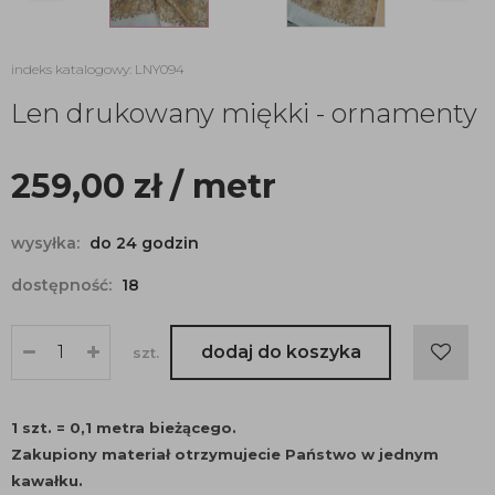
indeks katalogowy: LNY094
Len drukowany miękki - ornamenty
259,00
zł
/ metr
wysyłka:
do 24 godzin
dostępność:
18
dodaj do koszyka
szt.
1 szt. = 0,1 metra bieżącego.
Zakupiony materiał otrzymujecie Państwo w jednym
kawałku.