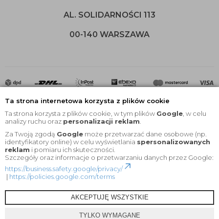
AL. SOLIDARNOŚCI 113
00-140 WARSZAWA
Ta strona internetowa korzysta z plików cookie
Ta strona korzysta z plików cookie, w tym plików
Google
, w celu
analizy ruchu oraz
personalizacji reklam
.
Za Twoją zgodą
Google
może przetwarzać dane osobowe (np.
2020 © Wszelkie Prawa Zastrzeżone |
KEYfabrics
identyfikatory online) w celu wyświetlania
spersonalizowanych
reklam
i pomiaru ich skuteczności.
Projekt i oprogramowanie sklepu:
Ebexo
Szczegóły oraz informacje o przetwarzaniu danych przez Google:
https://business.safety.google/privacy/
|
https://policies.google.com/terms
AKCEPTUJĘ WSZYSTKIE
TYLKO WYMAGANE