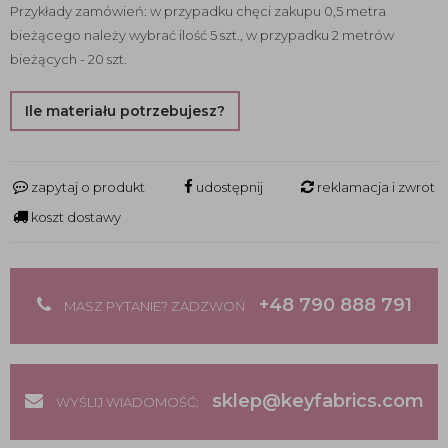
Przykłady zamówień: w przypadku chęci zakupu 0,5 metra
bieżącego należy wybrać ilość 5 szt., w przypadku 2 metrów
bieżących - 20 szt.
Ile materiału potrzebujesz?
zapytaj o produkt
udostępnij
reklamacja i zwrot
koszt dostawy
+48 790 888 791
MASZ PYTANIE? ZADZWOŃ
sklep@keyfabrics.com
WYŚLIJ WIADOMOŚĆ: