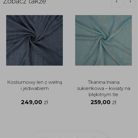
Zobacz także
Kostiumowy len z wełną
Tkanina lniana
i jedwabiem
sukienkowa – kwiaty na
błękitnym tle
249,00
zł
259,00
zł