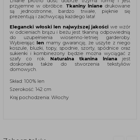
Lniane płótno dość dobrze trzyma formę i jest
przyjemne w obróbce.
Tkaniny lniane
drukowane
są jednostronne, bardzo trwałe, pięknie się
prezentują i zachwycają każdego lata!
Elegancki włoski len najwyższej jakości
we wzór
w odcieniach brązu i beżu jest tkaniną odpowiednią
do uzupełnienia wiosenno-letniej garderoby.
Wybierając
len
mamy gwarancję, że uszyte z niego
koszule, bluzki, topy, spodnie, szorty, spódnice oraz
sukienki i kombinezony będzie można wyciągać z
szafy co rok.
Naturalna tkanina lniana
jest
doskonała także do stworzenia tekstyliów
domowych.
Skład: 100% len
Szerokość: 142 cm
Kraj pochodzenia: Włochy