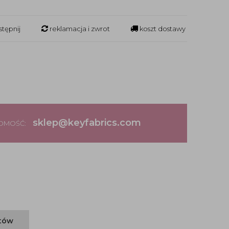
tępnij
reklamacja i zwrot
koszt dostawy
sklep@keyfabrics.com
DOMOŚĆ:
ntów