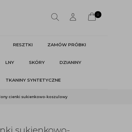
0
RESZTKI
ZAMÓW PRÓBKI
LNY
SKÓRY
DZIANINY
TKANINY SYNTETYCZNE
elony cienki sukienkowo-koszulowy
enki sukienkowo-