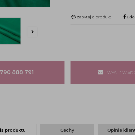
zapytaj o produkt
udos
790 888 791
WYŚLIJ WIA
is produktu
Cechy
Opinie klie