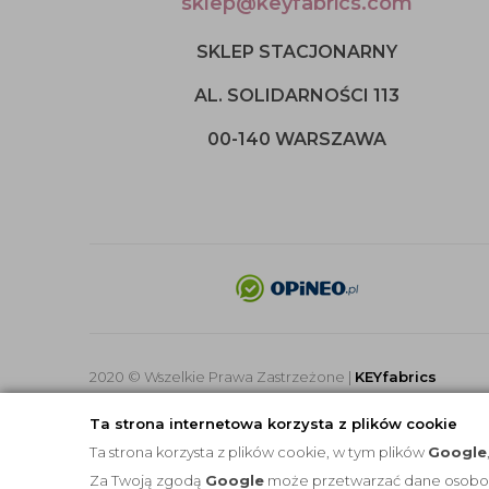
sklep@keyfabrics.com
SKLEP STACJONARNY
AL. SOLIDARNOŚCI 113
00-140 WARSZAWA
2020 © Wszelkie Prawa Zastrzeżone |
KEYfabrics
Ta strona internetowa korzysta z plików cookie
Ta strona korzysta z plików cookie, w tym plików
Google
Za Twoją zgodą
Google
może przetwarzać dane osobowe 