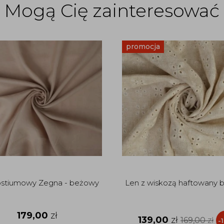
Mogą Cię zainteresować
promocja
ostiumowy Zegna - beżowy
Len z wiskozą haftowany
179,00
zł
139,00
zł
169,00
zł
-