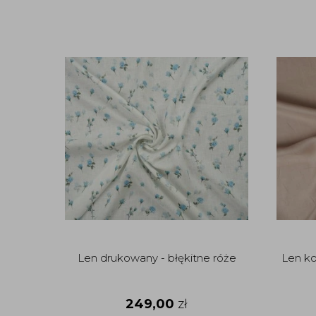
Len drukowany - błękitne róże
Len k
249,00
zł