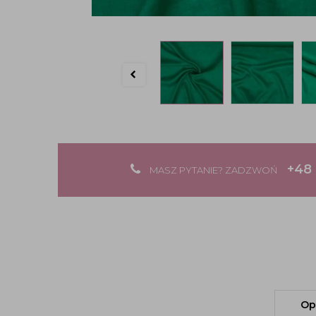
+48 
MASZ PYTANIE? ZADZWOŃ
Op