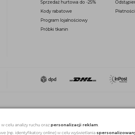
Sprzedaż hurtowa do -25%
Odstąpie
Kody rabatowe
Płatności
Program lojalnościowy
Próbki tkanin
, w celu analizy ruchu oraz
personalizacji reklam
.
(np. identyfikatory online) w celu wyświetlania
spersonalizowan