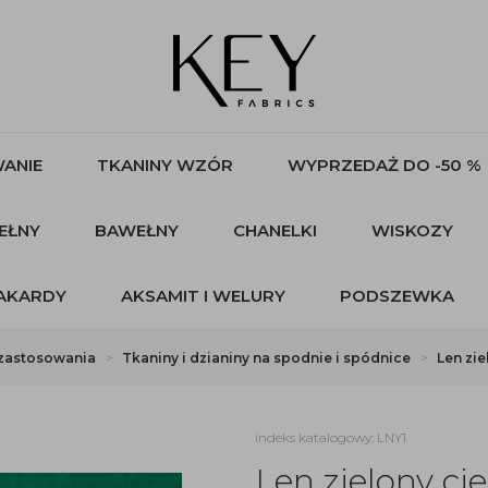
ANIE
TKANINY WZÓR
WYPRZEDAŻ DO -50 %
EŁNY
BAWEŁNY
CHANELKI
WISKOZY
AKARDY
AKSAMIT I WELURY
PODSZEWKA
zastosowania
Tkaniny i dzianiny na spodnie i spódnice
Len zi
indeks katalogowy: LNY1
Len zielony ci