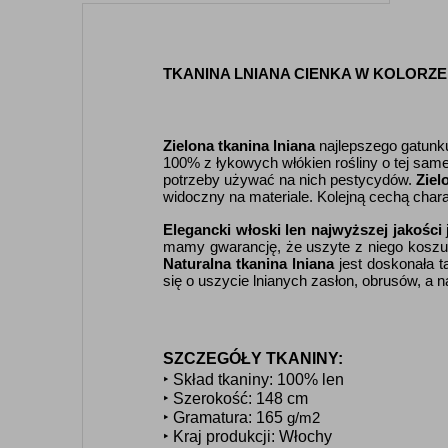
TKANINA LNIANA CIENKA W KOLORZ
Zielona tkanina lniana
najlepszego gatunku 
100% z łykowych włókien rośliny o tej sam
potrzeby używać na nich pestycydów.
Ziel
widoczny na materiale. Kolejną cechą cha
Elegancki włoski len najwyższej jakości
mamy gwarancję, że uszyte z niego koszule
Naturalna tkanina lniana
jest doskonała t
się o uszycie lnianych zasłon, obrusów, a n
SZCZEGÓŁY TKANINY:
‣ Skład tkaniny: 100% len
‣ Szerokość: 148 cm
‣ Gramatura: 165
g/m2
‣ Kraj produkcji: Włochy