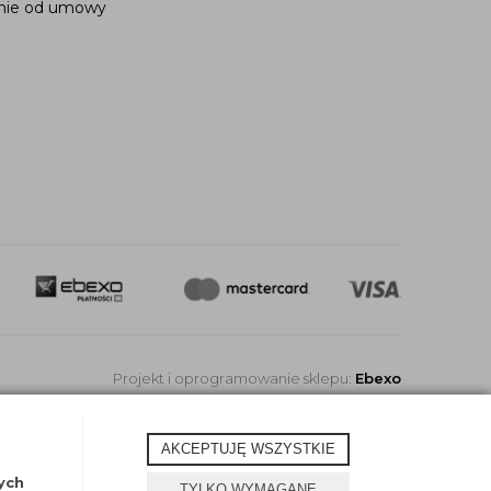
nie od umowy
Projekt i oprogramowanie sklepu:
Ebexo
AKCEPTUJĘ WSZYSTKIE
ych
TYLKO WYMAGANE