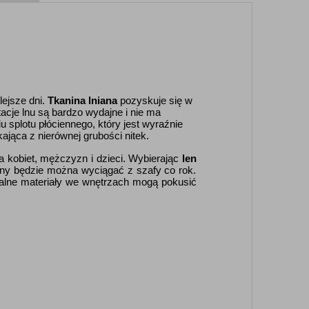
lejsze dni.
Tkanina lniana
pozyskuje się w
acje lnu są bardzo wydajne i nie ma
splotu płóciennego, który jest wyraźnie
jąca z nierównej grubości nitek.
a kobiet, mężczyzn i dzieci. Wybierając
len
zony będzie można wyciągać z szafy co rok.
ralne materiały we wnętrzach mogą pokusić