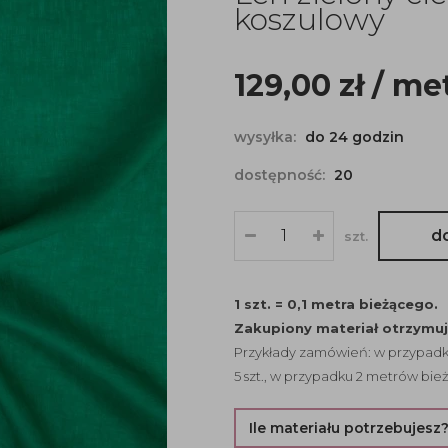
koszulowy
129,00
zł
/ me
wysyłka:
do 24 godzin
dostępność:
20
d
szt.
1 szt. = 0,1 metra bieżącego.
Zakupiony materiał otrzymu
Przykłady zamówień: w przypadku
5 szt., w przypadku 2 metrów bież
Ile materiału potrzebujesz