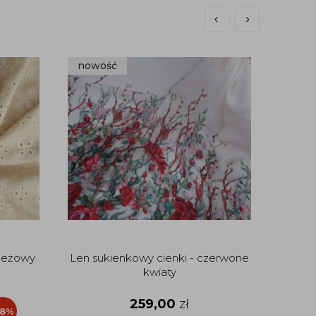
nowość
nowo
 beżowy
Len sukienkowy cienki - czerwone
Len 
kwiaty
259,00
zł
18%