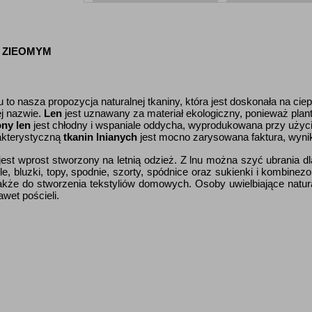
E ZIEOMYM
to nasza propozycja naturalnej tkaniny, która jest doskonała na ciep
ej nazwie.
Len
jest uznawany za materiał ekologiczny, ponieważ plant
ony l
en
jest chłodny i wspaniale oddycha,
wyprodukowana przy użyciu 
rakterystyczną
tkanin lnianych
jest mocno zarysowana faktura, wynika
jest wprost stworzony na letnią odzież. Z lnu można szyć ubrania dl
, bluzki, topy, spodnie, szorty, spódnice oraz sukienki i kombine
akże do stworzenia tekstyliów domowych. Osoby uwielbiające natu
awet pościeli.