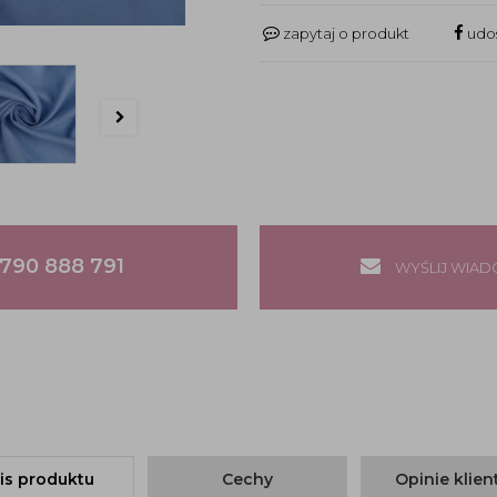
zapytaj o produkt
udos
790 888 791
WYŚLIJ WIA
is produktu
Cechy
Opinie klie