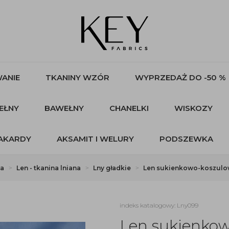
ANIE
TKANINY WZÓR
WYPRZEDAŻ DO -50 %
EŁNY
BAWEŁNY
CHANELKI
WISKOZY
AKARDY
AKSAMIT I WELURY
PODSZEWKA
na
Len - tkanina lniana
Lny gładkie
Len sukienkowo-koszulow
indeks katalogowy: Lny099
Len sukienkow