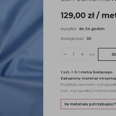
129,00
zł
/ me
wysyłka:
do 24 godzin
dostępność:
30
d
szt.
1 szt. = 0,1 metra bieżącego.
Zakupiony materiał otrzymu
Przykłady zamówień: w przypadku
5 szt., w przypadku 2 metrów bież
Ile materiału potrzebujesz