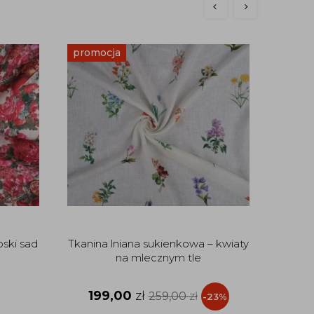
promocja
oski sad
Tkanina lniana sukienkowa – kwiaty
Len k
na mlecznym tle
199,00
zł
259,00
zł
-23%