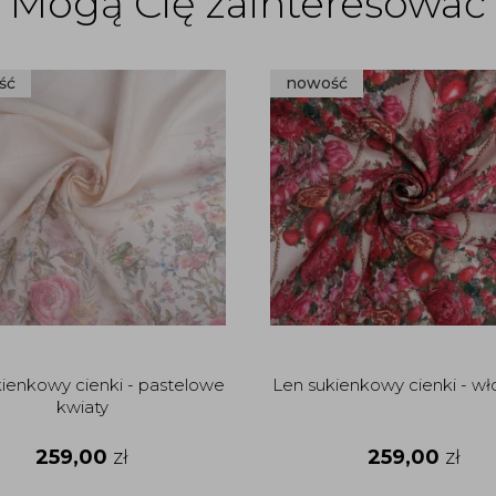
Mogą Cię zainteresować
ść
nowość
ienkowy cienki - pastelowe
Len sukienkowy cienki - wł
kwiaty
259,00
zł
259,00
zł