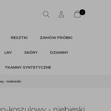
0
RESZTKI
ZAMÓW PRÓBKI
LNY
SKÓRY
DZIANINY
TKANINY SYNTETYCZNE
y - niebieski
o-koszulowy - niebieski