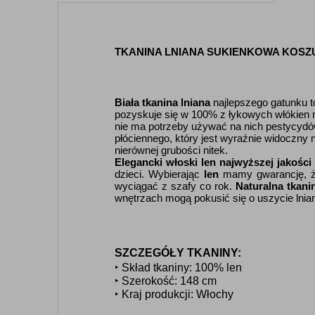
TKANINA LNIANA SUKIENKOWA KOSZU
Biała tkanina lniana
najlepszego gatunku to
pozyskuje się w 100% z łykowych włókien ro
nie ma potrzeby używać na nich pestycyd
płóciennego, który jest wyraźnie widoczny 
nierównej grubości nitek.
Elegancki włoski len najwyższej jakości
dzieci. Wybierając
len
mamy gwarancję, że 
wyciągać z szafy co rok.
Naturalna tkani
wnętrzach mogą pokusić się o uszycie lnian
SZCZEGÓŁY TKANINY:
‣ Skład tkaniny: 100% len
‣ Szerokość: 148 cm
‣ Kraj produkcji: Włochy