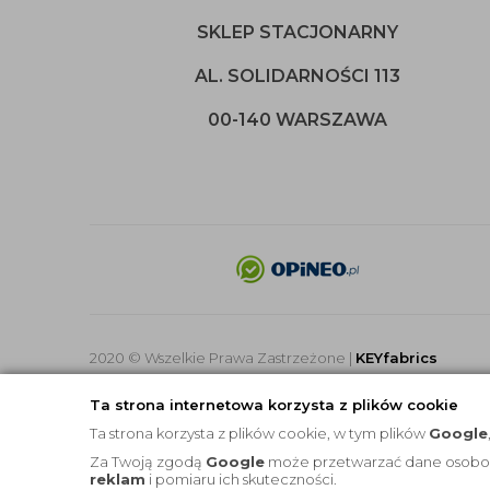
SKLEP STACJONARNY
AL. SOLIDARNOŚCI 113
00-140 WARSZAWA
2020 © Wszelkie Prawa Zastrzeżone |
KEYfabrics
Ta strona internetowa korzysta z plików cookie
Ta strona korzysta z plików cookie, w tym plików
Google
Za Twoją zgodą
Google
może przetwarzać dane osobowe 
reklam
i pomiaru ich skuteczności.