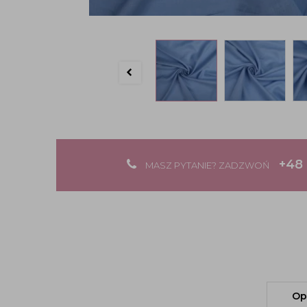
+48 
MASZ PYTANIE? ZADZWOŃ
Op