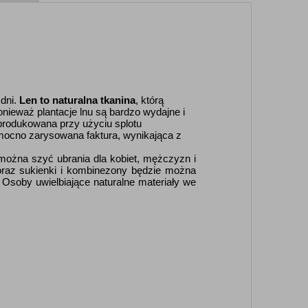
 dni.
Len to naturalna tkanina
, którą
onieważ plantacje lnu są bardzo wydajne i
produkowana przy użyciu splotu
mocno zarysowana faktura, wynikająca z
 można szyć ubrania dla kobiet, mężczyzn i
 oraz sukienki i kombinezony będzie można
Osoby uwielbiające naturalne materiały we