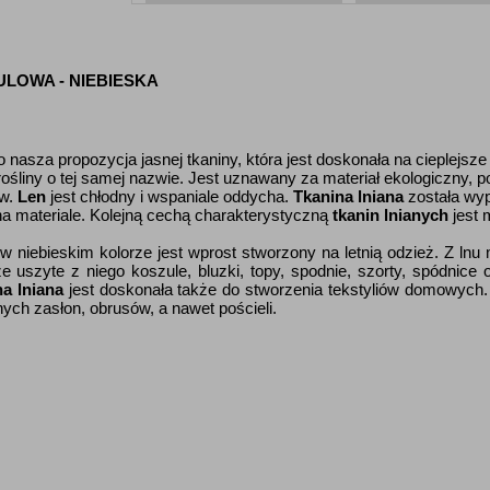
LOWA - NIEBIESKA
 nasza propozycja jasnej tkaniny, która jest doskonała na cieplejsze
śliny o tej samej nazwie. Jest uznawany za materiał ekologiczny, p
ów.
Len
jest chłodny i wspaniale oddycha.
Tkanina lniana
została wy
na materiale. Kolejną cechą charakterystyczną
tkanin lnianych
jest 
w niebieskim kolorze jest wprost stworzony na letnią odzież. Z lnu
uszyte z niego koszule, bluzki, topy, spodnie, szorty, spódnice
na lniana
jest doskonała także do stworzenia tekstyliów domowych. 
ych zasłon, obrusów, a nawet pościeli.