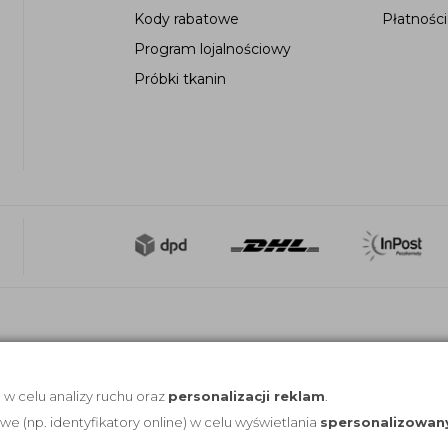
Kody rabatowe
Płatności
Program lojalnościowy
Próbki tkanin
, w celu analizy ruchu oraz
personalizacji reklam
.
(np. identyfikatory online) w celu wyświetlania
spersonalizowan