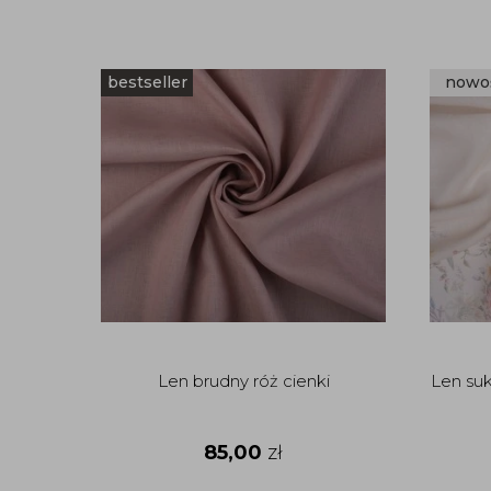
bestseller
nowo
Len brudny róż cienki
Len suk
85,00
zł