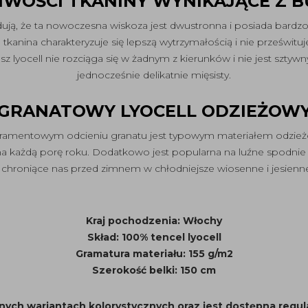
IWOŚCI TKANINY WYNIKAJĄCE Z 
dują, że ta nowoczesna wiskoza jest dwustronna i posiada bardzo 
kanina charakteryzuje się lepszą wytrzymałością i nie prześwitu
lyocell nie rozciąga się w żadnym z kierunków i nie jest sztywny, z
jednocześnie delikatnie mięsisty.
GRANATOWY LYOCELL ODZIEŻOW
atramentowym odcieniu granatu jest typowym materiałem odzieżo
 na każdą porę roku. Dodatkowo jest popularna na luźne spodnie i
 chroniące nas przed zimnem w chłodniejsze wiosenne i jesienne
Kraj pochodzenia: Włochy
Skład: 100% tencel lyocell
Gramatura materiału: 155 g/m2
Szerokość belki: 150 cm
nych wariantach kolorystycznych oraz jest dostępna regul