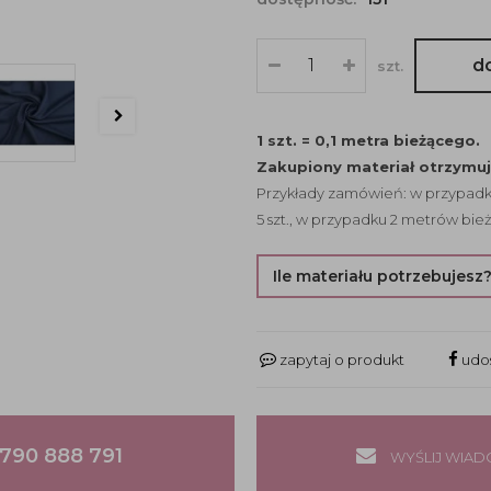
d
szt.
1 szt. = 0,1 metra bieżącego.
Zakupiony materiał otrzymu
Przykłady zamówień: w przypadku
5 szt., w przypadku 2 metrów bież
Ile materiału potrzebujesz
zapytaj o produkt
udos
790 888 791
WYŚLIJ WIA