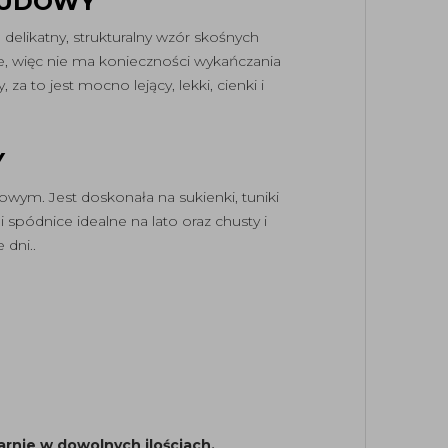
BUDOWY
delikatny, strukturalny wzór skośnych
je, więc nie ma konieczności wykańczania
a to jest mocno lejący, lekki, cienki i
Y
wym. Jest doskonała na sukienki, tuniki
 spódnice idealne na lato oraz chusty i
 dni..
arnie w dowolnych ilościach.