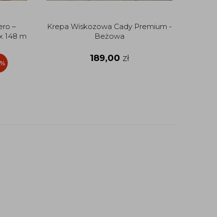
ero –
Krepa Wiskozowa Cady Premium -
Wisko
 x 148 m
Beżowa
189,00
zł
5%