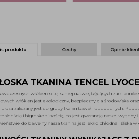
is produktu
Cechy
Opinie klie
ŁOSKA TKANINA TENCEL LYOCE
nowoczesnych włókien o tej samej nazwie, będących zamiennikie
ozowych włókien jest ekologiczny, bezpieczny dla środowiska ora
celuloza zaliczany jest do grupy tkanin bawełnopodobnych. Podob
chalnością i higroskopijnością, co jest gwarancją naszej wygody
wieństwie do bawełny nasza tkanina jest lekko chłodna i śliska w 