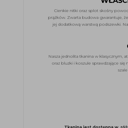
WŁAŚC
Cienkie nitki oraz splot skośny powo
prążków. Zwarta budowa gwarantuje, że t
jej dodatkową warstwą podszewki. Nasz 
Nasza jednolita tkanina w klasycznym, 
oraz bluzki i koszule sprawdzające się
szale
Tkanina jest dostępna w róż