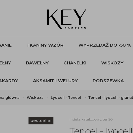
ANIE
TKANINY WZÓR
WYPRZEDAŻ DO -50 %
EŁNY
BAWEŁNY
CHANELKI
WISKOZY
AKARDY
AKSAMIT I WELURY
PODSZEWKA
ona główna
Wiskoza
Lyocell - Tencel
Tencel - lyocell - gran
indeks katalogowy: ten20
bestseller
Tencel - lyocel