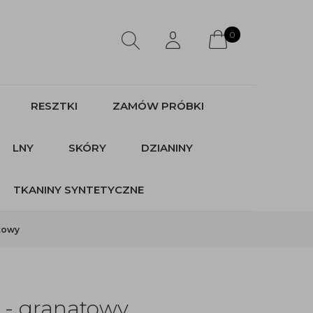
0
RESZTKI
ZAMÓW PRÓBKI
LNY
SKÓRY
DZIANINY
TKANINY SYNTETYCZNE
atowy
l - granatowy