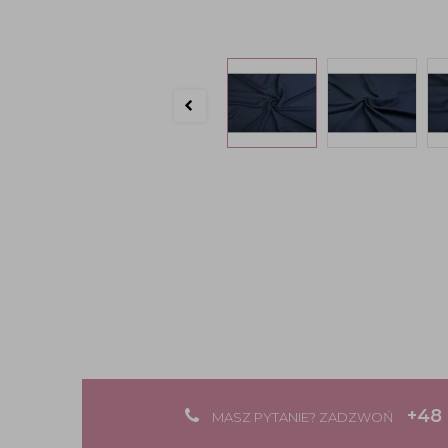
+48 
MASZ PYTANIE? ZADZWOŃ