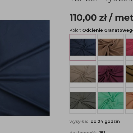
110,00
zł
/ me
Kolor:
Odcienie Granatoweg
wysyłka:
do 24 godzin
dostępność:
151