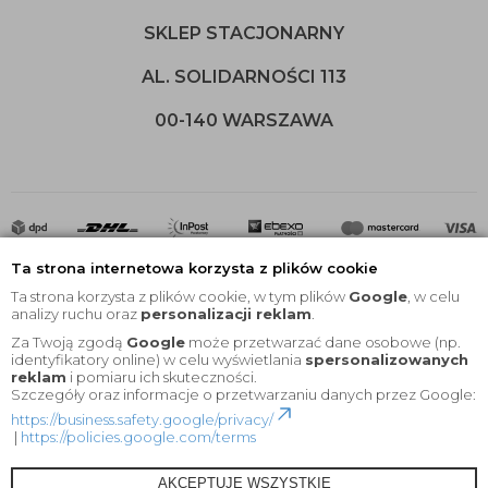
SKLEP STACJONARNY
AL. SOLIDARNOŚCI 113
00-140 WARSZAWA
Ta strona internetowa korzysta z plików cookie
Ta strona korzysta z plików cookie, w tym plików
Google
, w celu
analizy ruchu oraz
personalizacji reklam
.
Za Twoją zgodą
Google
może przetwarzać dane osobowe (np.
2020 © Wszelkie Prawa Zastrzeżone |
KEYfabrics
identyfikatory online) w celu wyświetlania
spersonalizowanych
reklam
i pomiaru ich skuteczności.
Projekt i oprogramowanie sklepu:
Ebexo
Szczegóły oraz informacje o przetwarzaniu danych przez Google:
https://business.safety.google/privacy/
|
https://policies.google.com/terms
AKCEPTUJĘ WSZYSTKIE