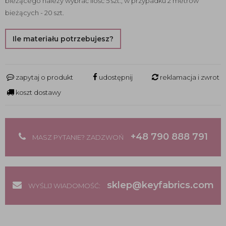
bieżącego należy wybrać ilość 5 szt., w przypadku 2 metrów
bieżących - 20 szt.
Ile materiału potrzebujesz?
zapytaj o produkt
udostępnij
reklamacja i zwrot
koszt dostawy
+48 790 888 791
MASZ PYTANIE? ZADZWOŃ
sklep@keyfabrics.com
WYŚLIJ WIADOMOŚĆ: