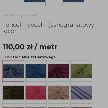
indeks katalogowy: ten19
Tencel - lyocell - jasnogranatowy
kolor
110,00
zł
/ metr
Kolor:
Odcienie Granatowego