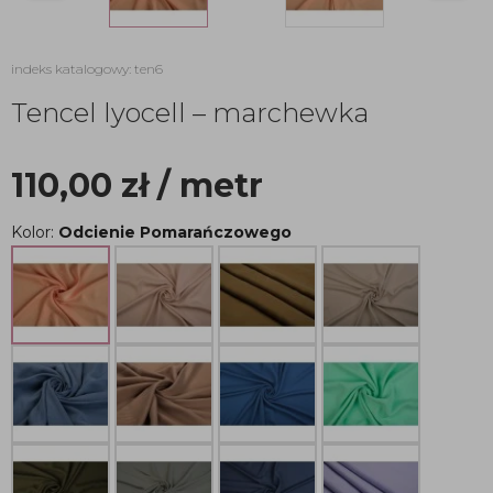
indeks katalogowy: ten6
Tencel lyocell – marchewka
110,00
zł
/ metr
Kolor:
Odcienie Pomarańczowego