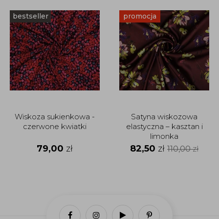
bestseller
promocja
Wiskoza sukienkowa -
Satyna wiskozowa
czerwone kwiatki
elastyczna – kasztan i
limonka
79,00
zł
82,50
zł
110,00
zł