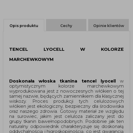
Opis produktu
Cechy
Opinie klientów
TENCEL LYOCELL W KOLORZE 
MARCHEWKOWYM 
Doskonała włoska tkanina tencel lyocell
 w 
optymistycznym kolorze marchewkowym 
wyprodukowana jest z nowoczesnych włókien o tej 
samej nazwie, będących zamiennikiem dla klasycznej 
wiskozy. Proces produkcji tych celulozowych 
włókien jest ekologiczny, bezpieczny dla środowiska 
oraz naszego zdrowia. Gotowy materiał ze względu 
na surowiec, jakim jest celuloza zaliczany jest do 
grupy tkanin bawełnopodobnych. Podobnie jak ten 
naturalny odpowiednik charakteryzuje się doskonałą 
oddychalnością i higroskopijnością, co jest gwarancją 