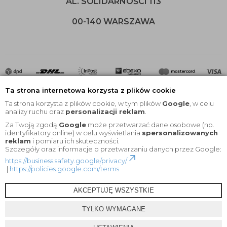
AL. SOLIDARNOŚCI 113
00-140 WARSZAWA
Ta strona internetowa korzysta z plików cookie
Ta strona korzysta z plików cookie, w tym plików
Google
, w celu
analizy ruchu oraz
personalizacji reklam
.
Za Twoją zgodą
Google
może przetwarzać dane osobowe (np.
2020 © Wszelkie Prawa Zastrzeżone |
KEYfabrics
identyfikatory online) w celu wyświetlania
spersonalizowanych
reklam
i pomiaru ich skuteczności.
Projekt i oprogramowanie sklepu:
Ebexo
Szczegóły oraz informacje o przetwarzaniu danych przez Google:
https://business.safety.google/privacy/
|
https://policies.google.com/terms
AKCEPTUJĘ WSZYSTKIE
TYLKO WYMAGANE