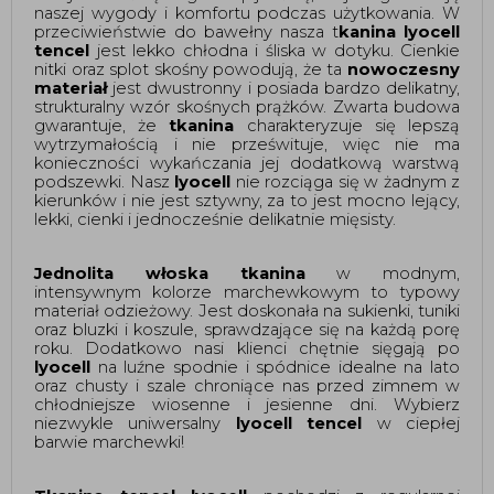
naszej wygody i komfortu podczas użytkowania. W 
przeciwieństwie do bawełny nasza t
kanina lyocell 
tencel 
jest lekko chłodna i śliska w dotyku. Cienkie 
nitki oraz splot skośny powodują, że ta 
nowoczesny 
materiał
 jest dwustronny i posiada bardzo delikatny, 
strukturalny wzór skośnych prążków. Zwarta budowa 
gwarantuje, że 
tkanina
 charakteryzuje się lepszą 
wytrzymałością i nie prześwituje, więc nie ma 
konieczności wykańczania jej dodatkową warstwą 
podszewki. Nasz 
lyocell
 nie rozciąga się w żadnym z 
kierunków i nie jest sztywny, za to jest mocno lejący, 
lekki, cienki i jednocześnie delikatnie mięsisty.
Jednolita włoska tkanina
 w modnym, 
intensywnym kolorze marchewkowym to typowy 
materiał odzieżowy. Jest doskonała na sukienki, tuniki 
oraz bluzki i koszule, sprawdzające się na każdą porę 
roku. Dodatkowo nasi klienci chętnie sięgają po 
lyocell
 na luźne spodnie i spódnice idealne na lato 
oraz chusty i szale chroniące nas przed zimnem w 
chłodniejsze wiosenne i jesienne dni. Wybierz 
niezwykle uniwersalny 
lyocell tencel
 w ciepłej 
barwie marchewki! 