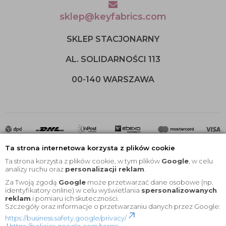
sklep@keyfabrics.com
SKLEP STACJONARNY
AL. SOLIDARNOŚCI 113
00-140 WARSZAWA
Ta strona internetowa korzysta z plików cookie
Ta strona korzysta z plików cookie, w tym plików
Google
, w celu
analizy ruchu oraz
personalizacji reklam
.
Za Twoją zgodą
Google
może przetwarzać dane osobowe (np.
2020 © Wszelkie Prawa Zastrzeżone |
KEYfabrics
identyfikatory online) w celu wyświetlania
spersonalizowanych
reklam
i pomiaru ich skuteczności.
Projekt i oprogramowanie sklepu:
Ebexo
Szczegóły oraz informacje o przetwarzaniu danych przez Google:
https://business.safety.google/privacy/