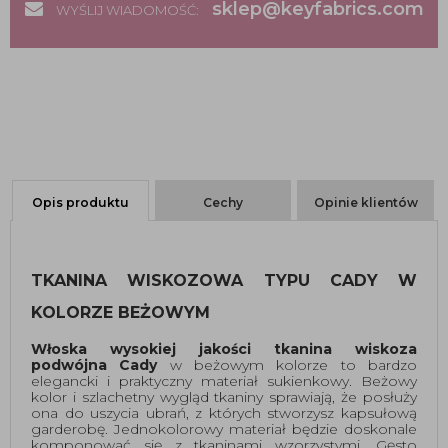
sklep@keyfabrics.com
WYŚLIJ WIADOMOŚĆ:
Opis produktu
Cechy
Opinie klientów
TKANINA WISKOZOWA TYPU CADY W 
KOLORZE BEŻOWYM
Włoska wysokiej jakości tkanina wiskoza 
podwójna Cady
 w beżowym kolorze to bardzo 
elegancki i praktyczny materiał sukienkowy. Beżowy 
kolor i szlachetny wygląd tkaniny sprawiają, że posłuży 
ona do uszycia ubrań, z których stworzysz kapsułową 
garderobę. Jednokolorowy materiał będzie doskonale 
komponować się z tkaninami wzorzystymi. Gęsto 