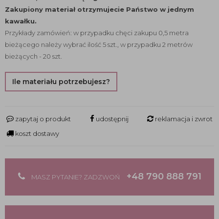
Zakupiony materiał otrzymujecie Państwo w jednym
kawałku.
Przykłady zamówień: w przypadku chęci zakupu 0,5 metra
bieżącego należy wybrać ilość 5 szt., w przypadku 2 metrów
bieżących - 20 szt.
Ile materiału potrzebujesz?
zapytaj o produkt
udostępnij
reklamacja i zwrot
koszt dostawy
+48 790 888 791
MASZ PYTANIE? ZADZWOŃ