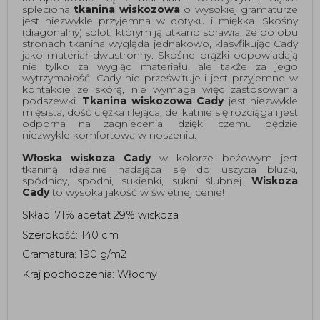
spleciona 
tkanina wiskozowa
 o wysokiej gramaturze 
jest niezwykle przyjemna w dotyku i miękka. Skośny 
(diagonalny) splot, którym ją utkano sprawia, że po obu 
stronach tkanina wygląda jednakowo, klasyfikując Cady 
jako materiał dwustronny. Skośne prążki odpowiadają 
nie tylko za wygląd materiału, ale także za jego 
wytrzymałość. Cady nie prześwituje i jest przyjemne w 
kontakcie ze skórą, nie wymaga więc zastosowania 
podszewki. 
Tkanina wiskozowa Cady
 jest niezwykle 
mięsista, dość ciężka i lejąca, delikatnie się rozciąga i jest 
odporna na zagniecenia, dzięki czemu będzie 
niezwykle komfortowa w noszeniu.
Włoska wiskoza Cady
 w kolorze beżowym jest 
tkaniną idealnie nadająca się do uszycia bluzki, 
spódnicy, spodni, sukienki, sukni ślubnej. 
Wiskoza 
Cady
 to wysoka jakość w świetnej cenie! 
Skład: 71% acetat 29% wiskoza
Szerokość: 140 cm
Gramatura: 190 g/m2
Kraj pochodzenia: Włochy