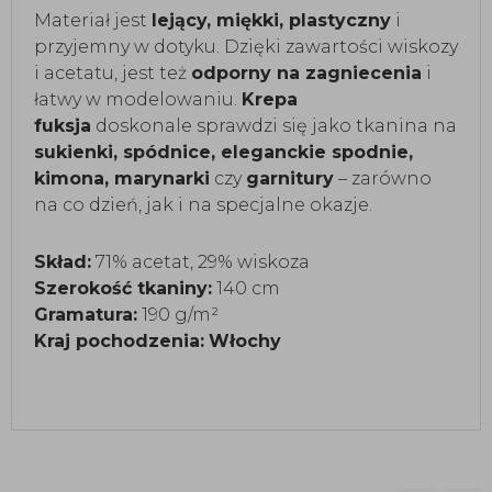
Materiał jest
lejący, miękki, plastyczny
i
przyjemny w dotyku. Dzięki zawartości wiskozy
i acetatu, jest też
odporny na zagniecenia
i
łatwy w modelowaniu.
Krepa
fuksja
doskonale sprawdzi się jako tkanina na
sukienki, spódnice, eleganckie spodnie,
kimona, marynarki
czy
garnitury
– zarówno
na co dzień, jak i na specjalne okazje.
Skład:
71% acetat, 29% wiskoza
Szerokość tkaniny:
140 cm
Gramatura:
190 g/m²
Kraj pochodzenia:
Włochy