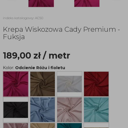
indeks katalogowy: AC50
Krepa Wiskozowa Cady Premium -
Fuksja
189,00
zł
/ metr
Kolor:
Odcienie Różu i fioletu