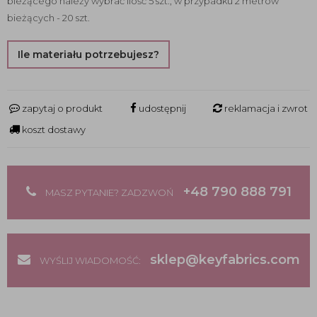
bieżącego należy wybrać ilość 5 szt., w przypadku 2 metrów
bieżących - 20 szt.
Ile materiału potrzebujesz?
zapytaj o produkt
udostępnij
reklamacja i zwrot
koszt dostawy
+48 790 888 791
MASZ PYTANIE? ZADZWOŃ
sklep@keyfabrics.com
WYŚLIJ WIADOMOŚĆ: