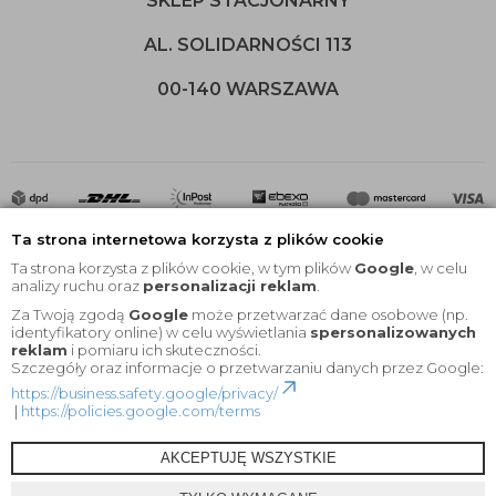
SKLEP STACJONARNY
AL. SOLIDARNOŚCI 113
00-140 WARSZAWA
Ta strona internetowa korzysta z plików cookie
Ta strona korzysta z plików cookie, w tym plików
Google
, w celu
analizy ruchu oraz
personalizacji reklam
.
Za Twoją zgodą
Google
może przetwarzać dane osobowe (np.
2020 © Wszelkie Prawa Zastrzeżone |
KEYfabrics
identyfikatory online) w celu wyświetlania
spersonalizowanych
reklam
i pomiaru ich skuteczności.
Projekt i oprogramowanie sklepu:
Ebexo
Szczegóły oraz informacje o przetwarzaniu danych przez Google:
https://business.safety.google/privacy/
|
https://policies.google.com/terms
AKCEPTUJĘ WSZYSTKIE