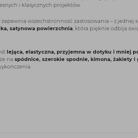
snych i klasycznych projektów.
zapewnia wszechstronność zastosowania – z jednej 
dka, satynowa powierzchnia
, która pięknie odbija św
est
lejąca, elastyczna, przyjemna w dotyku i mniej 
kże na
spódnice, szerokie spodnie, kimona, żakiety i 
wykończenia.