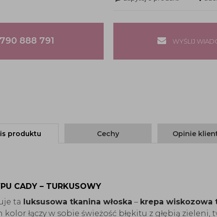
790 888 791
WYŚLIJ WIA
is produktu
Cechy
Opinie klie
PU CADY – TURKUSOWY
uje ta
luksusowa tkanina włoska
–
krepa wiskozowa 
en kolor łączy w sobie świeżość błękitu z głębią zieleni