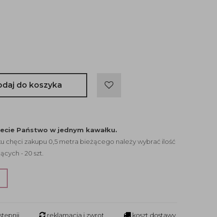
odaj do koszyka
jecie Państwo w jednym kawałku.
 chęci zakupu 0,5 metra bieżącego należy wybrać ilość
ących - 20 szt.
?
tępnij
reklamacja i zwrot
koszt dostawy