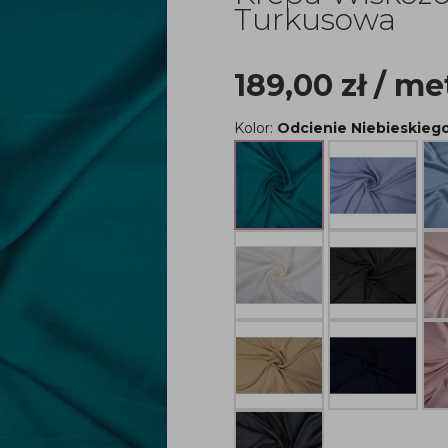
Turkusowa
189,00
zł
/ me
Kolor:
Odcienie Niebieskieg