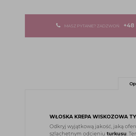
+48 
MASZ PYTANIE? ZADZWOŃ
Op
WŁOSKA KREPA WISKOZOWA TY
Odkryj wyjątkową jakość, jaką ofer
szlachetnym odcieniu
turkusu
. T