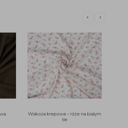
Sat
owa
Wiskoza krepowa – róże na białym
tle