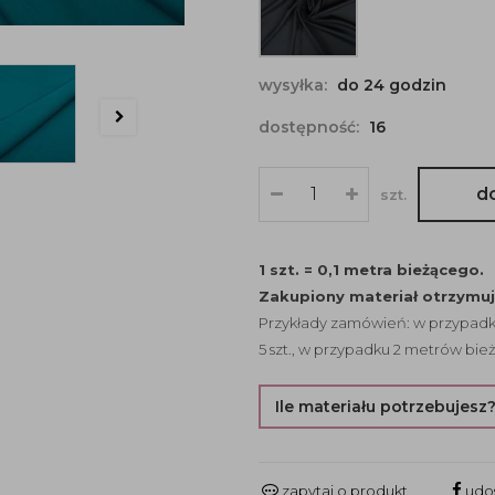
wysyłka:
do 24 godzin
dostępność:
16
d
szt.
1 szt. = 0,1 metra bieżącego.
Zakupiony materiał otrzymu
Przykłady zamówień: w przypadku
5 szt., w przypadku 2 metrów bież
Ile materiału potrzebujesz
zapytaj o produkt
udos