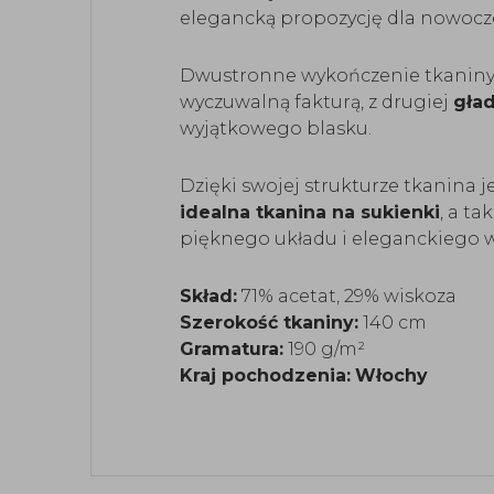
elegancką propozycję dla nowocze
Dwustronne wykończenie tkaniny 
wyczuwalną fakturą, z drugiej
gła
wyjątkowego blasku.
Dzięki swojej strukturze tkanina j
idealna tkanina na sukienki
, a ta
pięknego układu i eleganckiego 
Skład:
71% acetat, 29% wiskoza
Szerokość tkaniny:
140 cm
Gramatura:
190 g/m²
Kraj pochodzenia:
Włochy