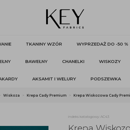
ANIE
TKANINY WZÓR
WYPRZEDAŻ DO -50 %
EŁNY
BAWEŁNY
CHANELKI
WISKOZY
AKARDY
AKSAMIT I WELURY
PODSZEWKA
Wiskoza
Krepa Cady Premium
Krepa Wiskozowa Cady Prem
indeks katalogowy: AC43
Krepa Wiskoz