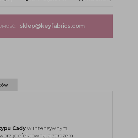
sklep@keyfabrics.com
DOMOŚĆ:
ntów
typu Cady
w intensywnym,
, tworząc efektowną, a zarazem