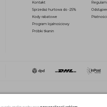
Kontakt
Regulami
Sprzedaż hurtowa do -25%
Odstąpie
Kody rabatowe
Płatności
Program lojalnościowy
Próbki tkanin
, w celu analizy ruchu oraz
personalizacji reklam
.