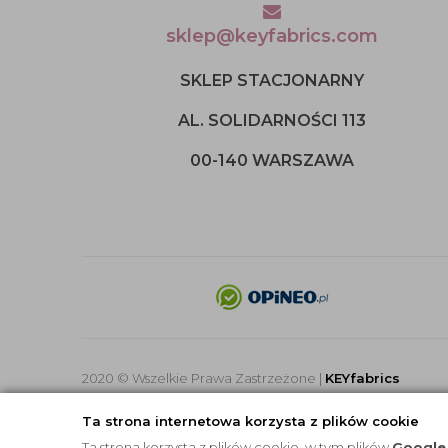
sklep@keyfabrics.com
SKLEP STACJONARNY
AL. SOLIDARNOŚCI 113
00-140 WARSZAWA
2020 © Wszelkie Prawa Zastrzeżone |
KEYfabrics
Ta strona internetowa korzysta z plików cookie
Ta strona korzysta z plików cookie, w tym plików
Google