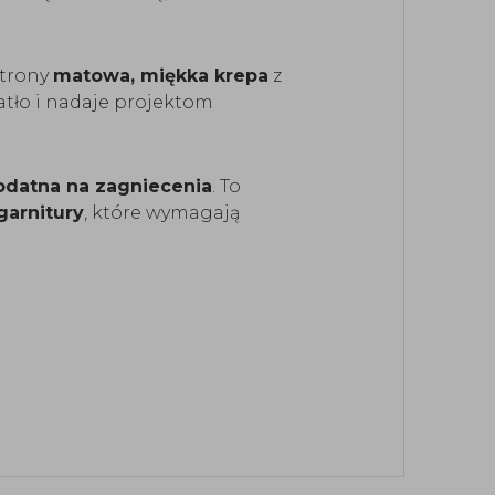
strony
matowa, miękka krepa
z
iatło i nadaje projektom
podatna na zagniecenia
. To
garnitury
, które wymagają