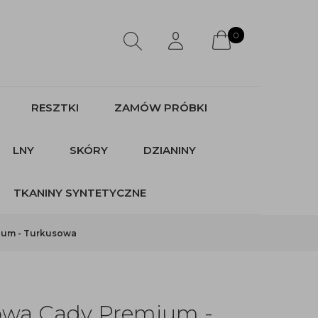
0
RESZTKI
ZAMÓW PRÓBKI
LNY
SKÓRY
DZIANINY
TKANINY SYNTETYCZNE
ium - Turkusowa
owa Cady Premium -