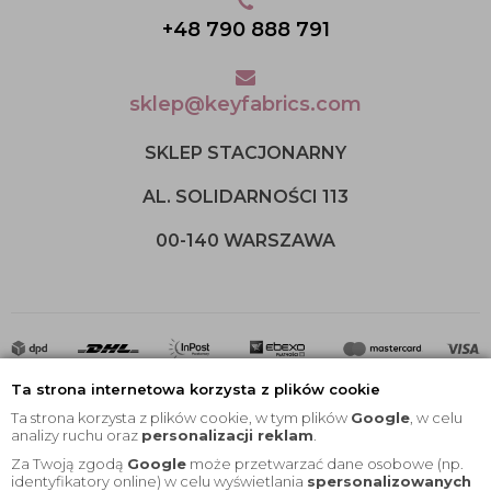
+48 790 888 791
sklep@keyfabrics.com
SKLEP STACJONARNY
AL. SOLIDARNOŚCI 113
00-140 WARSZAWA
Ta strona internetowa korzysta z plików cookie
Ta strona korzysta z plików cookie, w tym plików
Google
, w celu
analizy ruchu oraz
personalizacji reklam
.
Za Twoją zgodą
Google
może przetwarzać dane osobowe (np.
2020 © Wszelkie Prawa Zastrzeżone |
KEYfabrics
identyfikatory online) w celu wyświetlania
spersonalizowanych