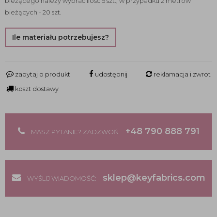
bieżącego należy wybrać ilość 5 szt., w przypadku 2 metrów
bieżących - 20 szt.
Ile materiału potrzebujesz?
zapytaj o produkt
udostępnij
reklamacja i zwrot
koszt dostawy
+48 790 888 791
MASZ PYTANIE? ZADZWOŃ
sklep@keyfabrics.com
WYŚLIJ WIADOMOŚĆ: