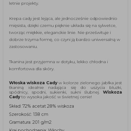
letnie projekty.
Krepa cady jest lejąca, ale jednocześnie odpowiednio
mięsista, dzięki czemu pięknie układa się na sylwetce,
tworząc miękkie, eleganckie linie. Nie prześwituje i
dobrze trzyma formę, co czyni ją bardzo uniwersalną w
zastosowaniu.
Tkanina jest przyjemna w dotyku, lekko chłodna i
komfortowa dla skóry.
Włoska wiskoza Cady
 w kolorze zielonego jabłka jest 
tkaniną idealnie nadająca się do uszycia bluzki, 
spódnicy, spodni, sukienki, sukni ślubnej. 
Wiskoza 
Cady
 to wysoka jakość w świetnej cenie! 
Skład: 72% acetat 28% wiskoza
Szerokość: 138 cm
Gramatura: 201 g/m2
Kraj pochodzenia: Włochy