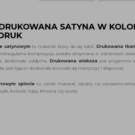
 DRUKOWANA SATYNA W KOL
DRUK
cie satynowym
to materiał, który da się lubić.
Drukowana tkan
nieregularna kompozycja została utrzymana w odcieniach zieleni
na, doskonale oddycha.
Drukowana wiskoza
jest przyjemna w
a, jest lejąca i doskonale pozwala się marszczyć i drapować.
nowym splocie
to cienki materiał, idealny na wiosenno-letn
uzki, koszule, topy, kimona czy szorty.