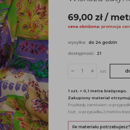
69,00
zł
/ met
cena obniżona:
promocja cen
wysyłka:
do 24 godzin
dostępność:
21
d
szt.
1 szt. = 0,1 metra bieżącego.
Zakupiony materiał otrzymu
Przykłady zamówień: w przypadku
5 szt., w przypadku 2 metrów bież
Ile materiału potrzebujesz