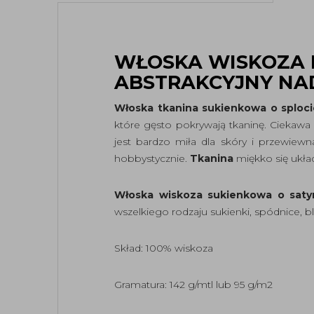
WŁOSKA WISKOZA
ABSTRAKCYJNY NA
Włoska tkanina sukienkowa o splo
które gęsto pokrywają tkaninę. Ciekawa 
jest bardzo miła dla skóry i przewiew
hobbystycznie.
Tkanina
miękko się układ
Włoska wiskoza sukienkowa o saty
wszelkiego rodzaju sukienki, spódnice, bl
Skład: 100% wiskoza
Gramatura: 142 g/mtl lub 95 g/m2