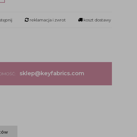
tępnij
reklamacja i zwrot
koszt dostawy
sklep@keyfabrics.com
DOMOŚĆ:
ntów