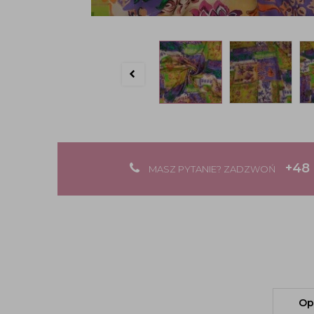
+48 
MASZ PYTANIE? ZADZWOŃ
Op