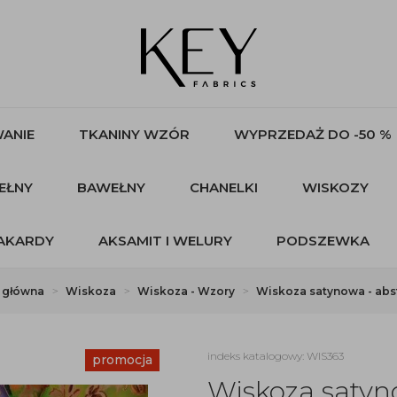
ANIE
TKANINY WZÓR
WYPRZEDAŻ DO -50 %
EŁNY
BAWEŁNY
CHANELKI
WISKOZY
AKARDY
AKSAMIT I WELURY
PODSZEWKA
 główna
Wiskoza
Wiskoza - Wzory
Wiskoza satynowa - abs
indeks katalogowy: WIS363
promocja
Wiskoza satyn