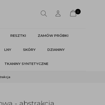
0
RESZTKI
ZAMÓW PRÓBKI
LNY
SKÓRY
DZIANINY
TKANINY SYNTETYCZNE
trakcja
owa - abstrakcja