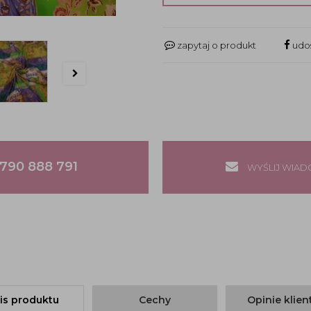
zapytaj o produkt
udos
790 888 791
WYŚLIJ WIA
is produktu
Cechy
Opinie klie