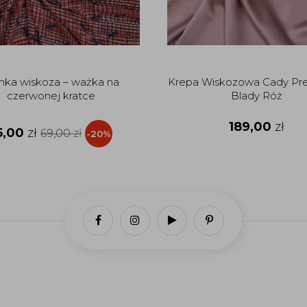
nka wiskoza – ważka na
Krepa Wiskozowa Cady Pr
czerwonej kratce
Blady Róż
189,00
zł
5,00
zł
69,00
zł
-20%