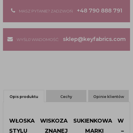
+48 790 888 791
MASZ PYTANIE? ZADZWOŃ
sklep@keyfabrics.com
WYŚLIJ WIADOMOŚĆ:
Opis produktu
Cechy
Opinie klientów
WŁOSKA WISKOZA SUKIENKOWA W 
STYLU ZNANEJ MARKI – 