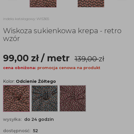
indeks katalogowy: WIS365
Wiskoza sukienkowa krepa - retro
wzór
99,00
zł
/ metr
139,00
zł
cena obniżona:
promocja cenowa na produkt
Kolor:
Odcienie Żółtego
wysyłka:
do 24 godzin
dostępność:
52