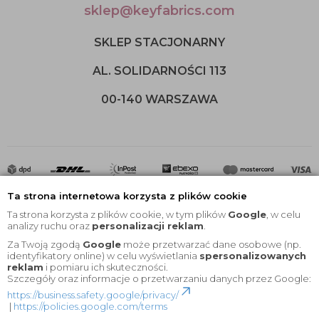
sklep@keyfabrics.com
SKLEP STACJONARNY
AL. SOLIDARNOŚCI 113
00-140 WARSZAWA
Ta strona internetowa korzysta z plików cookie
Ta strona korzysta z plików cookie, w tym plików
Google
, w celu
analizy ruchu oraz
personalizacji reklam
.
Za Twoją zgodą
Google
może przetwarzać dane osobowe (np.
2020 © Wszelkie Prawa Zastrzeżone |
KEYfabrics
identyfikatory online) w celu wyświetlania
spersonalizowanych
reklam
i pomiaru ich skuteczności.
Projekt i oprogramowanie sklepu:
Ebexo
Szczegóły oraz informacje o przetwarzaniu danych przez Google:
https://business.safety.google/privacy/
|
https://policies.google.com/terms