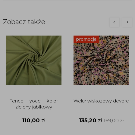
Zobacz także
promocja
Tencel - lyocell - kolor
Welur wiskozowy devore
zielony jabłkowy
110,00
zł
135,20
zł
169,00
zł