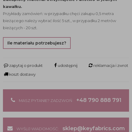
kawałku.
Przykłady zamówień: w przypadku chęci zakupu 0,5 metra
bieżącego należy wybrać ilość 5 szt., w przypadku 2 metrów
bieżących - 20 szt.
Ile materiału potrzebujesz?
zapytaj o produkt
udostępnij
reklamacja i zwrot
koszt dostawy
+48 790 888 791
MASZ PYTANIE? ZADZWOŃ
sklep@keyfabrics.com
WYŚLIJ WIADOMOŚĆ: