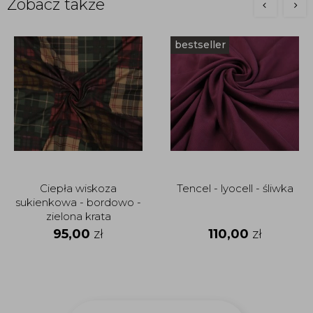
Zobacz także
bestseller
Ciepła wiskoza
Tencel - lyocell - śliwka
sukienkowa - bordowo -
zielona krata
95,00
zł
110,00
zł