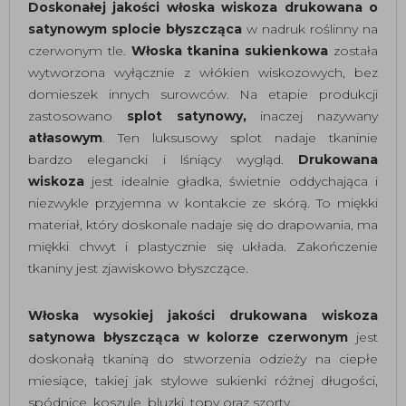
Doskonałej jakości włoska wiskoza drukowana o
satynowym splocie błyszcząca
w nadruk roślinny na
czerwonym tle.
Włoska tkanina sukienkowa
została
wytworzona wyłącznie z włókien wiskozowych, bez
domieszek innych surowców. Na etapie produkcji
zastosowano
splot satynowy,
inaczej nazywany
atłasowym
. Ten luksusowy splot nadaje tkaninie
bardzo elegancki i lśniący wygląd.
Drukowana
wiskoza
jest idealnie gładka, świetnie oddychająca i
niezwykle przyjemna w kontakcie ze skórą. To miękki
materiał, który doskonale nadaje się do drapowania, ma
miękki chwyt i plastycznie się układa. Zakończenie
tkaniny jest zjawiskowo błyszczące.
Włoska wysokiej jakości drukowana wiskoza
satynowa błyszcząca w kolorze czerwonym
jest
doskonałą tkaniną do stworzenia odzieży na ciepłe
miesiące, takiej jak stylowe sukienki różnej długości,
spódnice, koszule, bluzki, topy oraz szorty.