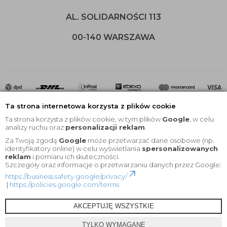
AL. SOLIDARNOŚCI 113
00-140 WARSZAWA
Ta strona internetowa korzysta z plików cookie
Ta strona korzysta z plików cookie, w tym plików
Google
, w celu
analizy ruchu oraz
personalizacji reklam
.
Za Twoją zgodą
Google
może przetwarzać dane osobowe (np.
2020 © Wszelkie Prawa Zastrzeżone |
KEYfabrics
identyfikatory online) w celu wyświetlania
spersonalizowanych
reklam
i pomiaru ich skuteczności.
Projekt i oprogramowanie sklepu:
Ebexo
Szczegóły oraz informacje o przetwarzaniu danych przez Google:
https://business.safety.google/privacy/
|
https://policies.google.com/terms
AKCEPTUJĘ WSZYSTKIE
TYLKO WYMAGANE