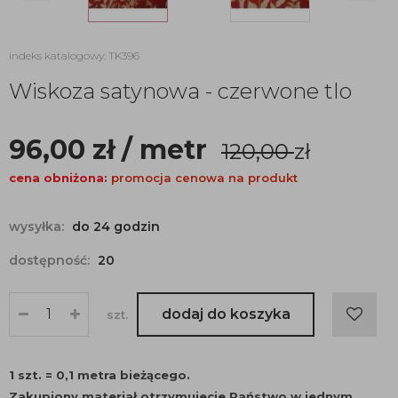
indeks katalogowy: TK396
Wiskoza satynowa - czerwone tlo
96,00
zł
/ metr
120,00
zł
cena obniżona:
promocja cenowa na produkt
wysyłka:
do 24 godzin
dostępność:
20
dodaj do koszyka
szt.
1 szt. = 0,1 metra bieżącego.
Zakupiony materiał otrzymujecie Państwo w jednym