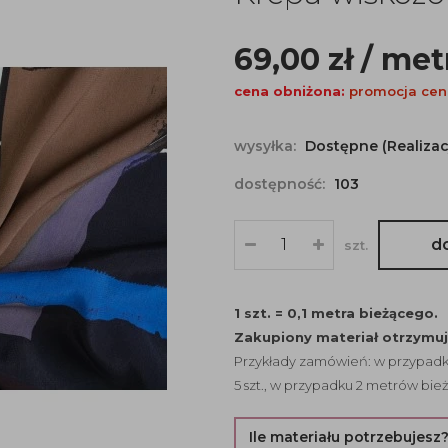
69,00
zł
/ met
cena obniżona:
promocja cen
wysyłka:
Dostępne (Realizac
dostępność:
103
d
szt.
1 szt. = 0,1 metra bieżącego.
Zakupiony materiał otrzymu
Przykłady zamówień: w przypadku
5 szt., w przypadku 2 metrów bież
Ile materiału potrzebujesz