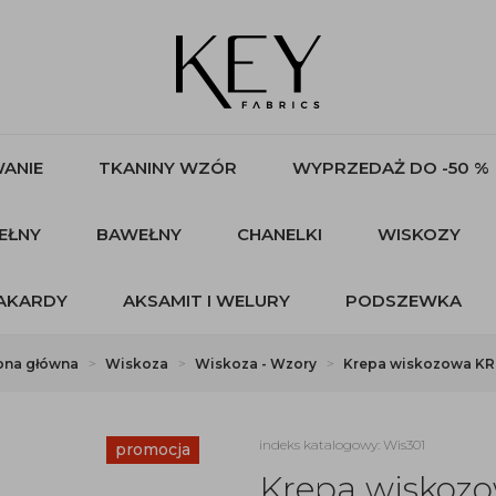
ANIE
TKANINY WZÓR
WYPRZEDAŻ DO -50 %
EŁNY
BAWEŁNY
CHANELKI
WISKOZY
AKARDY
AKSAMIT I WELURY
PODSZEWKA
ona główna
Wiskoza
Wiskoza - Wzory
Krepa wiskozowa K
indeks katalogowy: Wis301
promocja
Krepa wiskoz