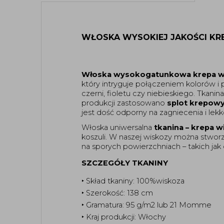
WŁOSKA WYSOKIEJ JAKOŚCI K
Włoska wysokogatunkowa krepa w
który intryguje połączeniem kolorów i p
czerni, fioletu czy niebieskiego. Tkan
produkcji zastosowano 
splot krepow
jest dość odporny na zagniecenia i le
Włoska uniwersalna 
tkanina – krepa 
koszuli. W naszej wiskozy można stworzy
na sporych powierzchniach – takich jak 
SZCZEGÓŁY TKANINY
‣ Skład tkaniny: 100%wiskoza
‣ Szerokość: 138 cm
‣ Gramatura: 95 g/m2 lub 21 Momme
‣ Kraj produkcji: Włochy