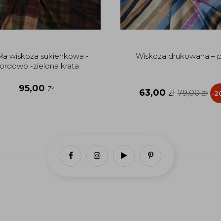
ła wiskoza sukienkowa -
Wiskoza drukowana – 
ordowo -zielona krata
95,00
zł
63,00
zł
79,00
zł
-2