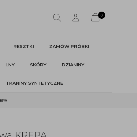
0
RESZTKI
ZAMÓW PRÓBKI
LNY
SKÓRY
DZIANINY
TKANINY SYNTETYCZNE
REPA
owa KREPA