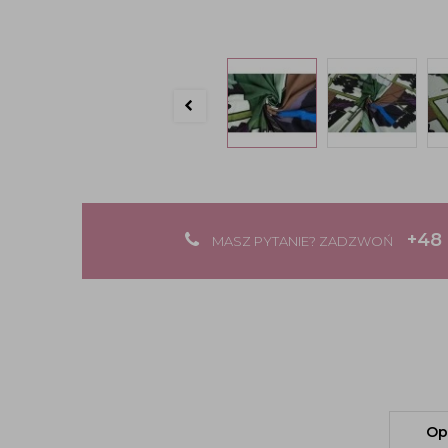
+48 
MASZ PYTANIE? ZADZWOŃ
Op