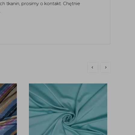
h tkanin, prosimy o kontakt. Chętnie
.
bestse
Ten