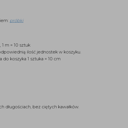
iem:
próbki
 1 m = 10 sztuk
dpowiednią ilość jednostek w koszyku.
a do koszyka 1 sztuka = 10 cm
ch długościach, bez ciętych kawałków.