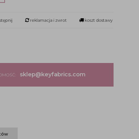
tępnij
reklamacja i zwrot
koszt dostawy
sklep@keyfabrics.com
DOMOŚĆ:
ntów