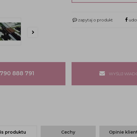
zapytaj o produkt
udos
790 888 791
WYŚLIJ WIA
is produktu
Cechy
Opinie klie