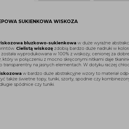
REPOWA SUKIENKOWA WISKOZA 
iskozowa bluzkowo-sukienkowa
 w duże wyraźne abstrakcy
rintów. 
Cielistą wiskozę
 zdobią bardzo duże nadruki w kolor
ina została wyprodukowana w 100% z wiskozy, cenionej za dobre
y
, który w połączeniu z mocno skręconymi nitkami daje tkaninie d
kko transparentny na jasnych elementach. W dotyku raczej chł
wiskozowa
 w bardzo duże abstrakcyjne wzory to materiał odpow
ć także świetne topy, tuniki, szorty, spodnie czy kombinezony.
długie spódnice czy tuniki. 