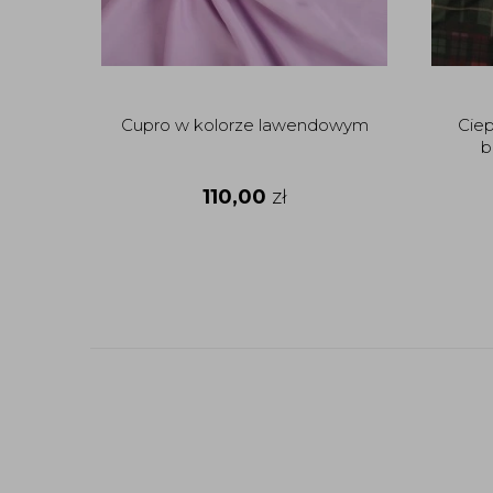
Cupro w kolorze lawendowym
Ciep
b
110,00
zł