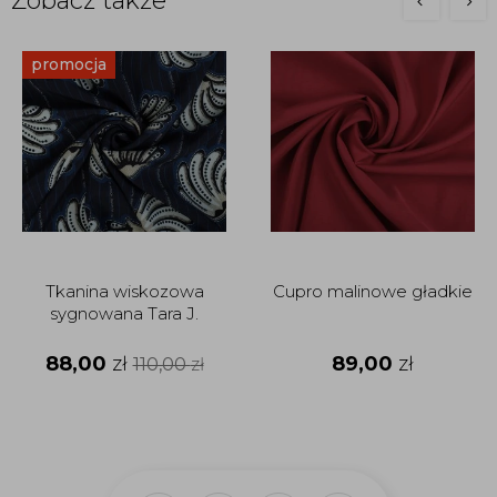
Zobacz także
promocja
Tkanina wiskozowa
Cupro malinowe gładkie
sygnowana Tara J.
88,00
zł
89,00
zł
110,00
zł