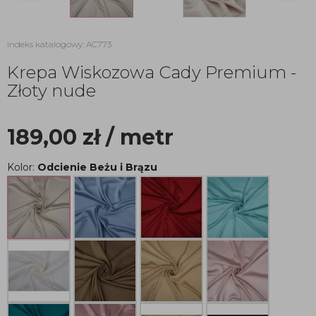
indeks katalogowy: AC773
Krepa Wiskozowa Cady Premium -
Złoty nude
189,00
zł
/ metr
Kolor:
Odcienie Beżu i Brązu