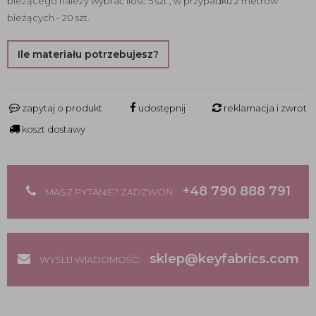
bieżącego należy wybrać ilość 5 szt., w przypadku 2 metrów
bieżących - 20 szt.
Ile materiału potrzebujesz?
zapytaj o produkt
udostępnij
reklamacja i zwrot
koszt dostawy
+48 790 888 791
MASZ PYTANIE? ZADZWOŃ
sklep@keyfabrics.com
WYŚLIJ WIADOMOŚĆ: