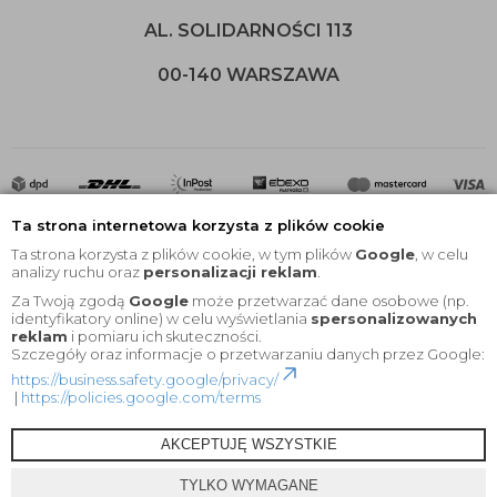
AL. SOLIDARNOŚCI 113
00-140 WARSZAWA
Ta strona internetowa korzysta z plików cookie
Ta strona korzysta z plików cookie, w tym plików
Google
, w celu
analizy ruchu oraz
personalizacji reklam
.
Za Twoją zgodą
Google
może przetwarzać dane osobowe (np.
2020 © Wszelkie Prawa Zastrzeżone |
KEYfabrics
identyfikatory online) w celu wyświetlania
spersonalizowanych
reklam
i pomiaru ich skuteczności.
Projekt i oprogramowanie sklepu:
Ebexo
Szczegóły oraz informacje o przetwarzaniu danych przez Google:
https://business.safety.google/privacy/
|
https://policies.google.com/terms
AKCEPTUJĘ WSZYSTKIE
TYLKO WYMAGANE