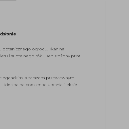
odsłonie
lu botanicznego ogrodu. Tkanina
letu i subtelnego różu. Ten złożony print
 ją eleganckim, a zarazem przewiewnym
 – idealna na codzienne ubrania i lekkie