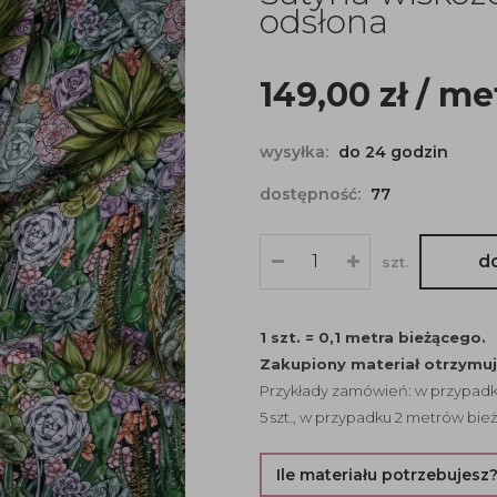
odsłona
149,00
zł
/ me
wysyłka:
do 24 godzin
dostępność:
77
d
szt.
1 szt. = 0,1 metra bieżącego.
Zakupiony materiał otrzymu
Przykłady zamówień: w przypadku
5 szt., w przypadku 2 metrów bież
Ile materiału potrzebujesz