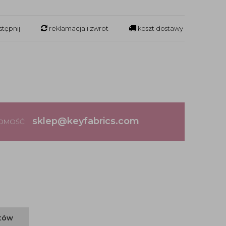
tępnij
reklamacja i zwrot
koszt dostawy
sklep@keyfabrics.com
DOMOŚĆ:
ntów