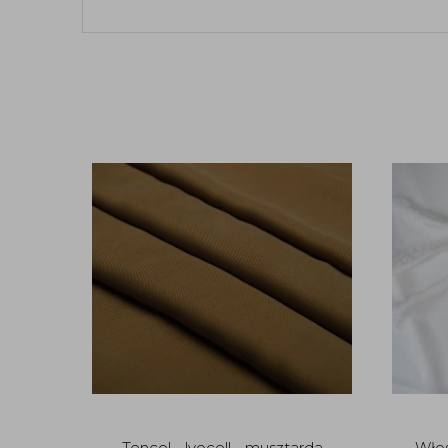
Tencel - lyocell - musztarda
Włos