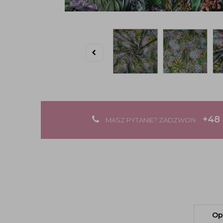
+48 
MASZ PYTANIE? ZADZWOŃ
Op