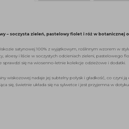
 – soczysta zieleń, pastelowy fiolet i róż w botanicznej 
 wiskozie satynowej 100% z wyjątkowym, roślinnym wzorem w sty
 aloesy i liście w soczystych odcieniach zieleni, pastelowego fio
lnie sprawdzi się na wiosenno-letnie kolekcje odzieżowe i dodatki.
niny wiskozowej nadaje jej subtelny połysk i gładkość, co czyni
ąca się, świetnie układa się na sylwetce i jest przyjemna w dotyku