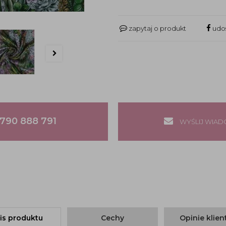
zapytaj o produkt
udos
790 888 791
WYŚLIJ WIA
is produktu
Cechy
Opinie klie