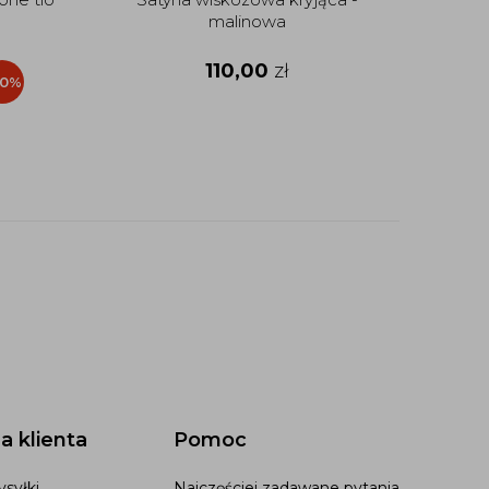
malinowa
110,00
zł
20%
a klienta
Pomoc
syłki
Najczęściej zadawane pytania