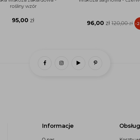
rośliny wzór
95,00
zł
96,00
zł
120,00
zł
-
Informacje
Obsług
O nas
Koszty wy