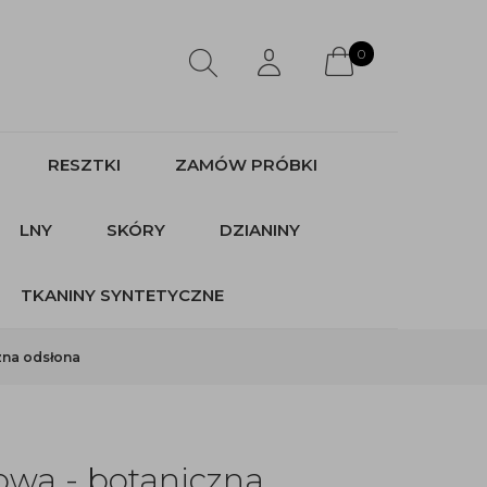
0
RESZTKI
ZAMÓW PRÓBKI
LNY
SKÓRY
DZIANINY
TKANINY SYNTETYCZNE
zna odsłona
owa - botaniczna