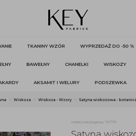
ANIE
TKANINY WZÓR
WYPRZEDAŻ DO -50 %
EŁNY
BAWEŁNY
CHANELKI
WISKOZY
AKARDY
AKSAMIT I WELURY
PODSZEWKA
wna
Wiskoza
Wiskoza - Wzory
Satyna wiskozowa - botanic
indeks katalogowy: TK779
Satyna wiskoz