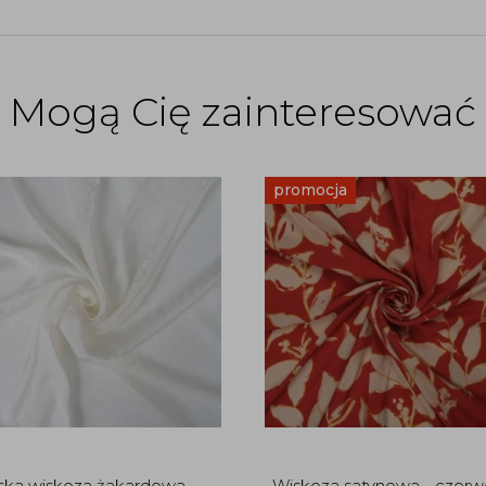
Mogą Cię zainteresować
promocja
ka wiskoza żakardowa -
Wiskoza satynowa - czerw