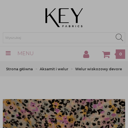
MENU
0
Strona główna
Aksamit i welur
Welur wiskozowy devore