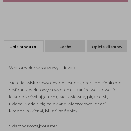
Opis produktu
Cechy
Opinie klientów
Włoski welur wiskozowy - devore
Materiał wiskozowy devore jest polączeniem cienkiego
szyfonu z welurowym wzorem . Tkanina welurowa jest
lekko prześwitująca, miękka, zwiewna, pięknie się
układa. Nadaje się na piękne wieczorowe kreacji,
kimona, sukienki, bluzki, spódnicy.
Skład: wiskoza/poliester