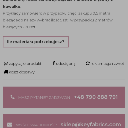
kawałku.
Przykłady zamówień: w przypadku chęci zakupu 0,5 metra
bieżącego należy wybrać ilość 5 szt., w przypadku 2 metrów
bieżących - 20 szt.
Ile materiału potrzebujesz?
zapytaj o produkt
udostępnij
reklamacja i zwrot
koszt dostawy
+48 790 888 791
MASZ PYTANIE? ZADZWOŃ
sklep@keyfabrics.com
WYŚLIJ WIADOMOŚĆ: