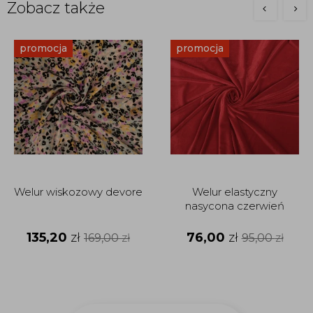
Zobacz także
promocja
promocja
Welur wiskozowy devore
Welur elastyczny
nasycona czerwień
135,20
zł
76,00
zł
169,00
zł
95,00
zł