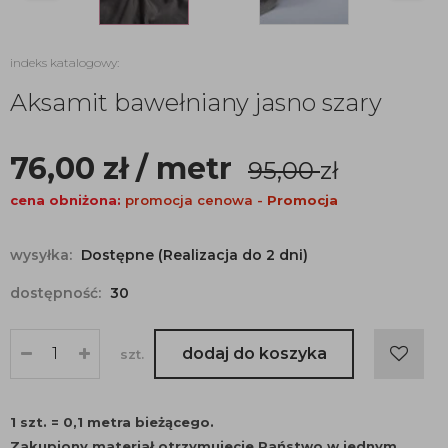
indeks katalogowy:
Aksamit bawełniany jasno szary
76,00
zł
/ metr
95,00
zł
cena obniżona:
promocja cenowa -
Promocja
wysyłka:
Dostępne (Realizacja do 2 dni)
dostępność:
30
dodaj do koszyka
szt.
1 szt. = 0,1 metra bieżącego.
Zakupiony materiał otrzymujecie Państwo w jednym