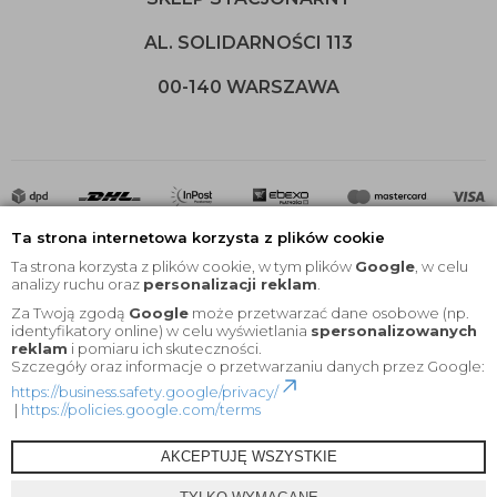
AL. SOLIDARNOŚCI 113
00-140 WARSZAWA
Ta strona internetowa korzysta z plików cookie
Ta strona korzysta z plików cookie, w tym plików
Google
, w celu
analizy ruchu oraz
personalizacji reklam
.
Za Twoją zgodą
Google
może przetwarzać dane osobowe (np.
2020 © Wszelkie Prawa Zastrzeżone |
KEYfabrics
identyfikatory online) w celu wyświetlania
spersonalizowanych
reklam
i pomiaru ich skuteczności.
Projekt i oprogramowanie sklepu:
Ebexo
Szczegóły oraz informacje o przetwarzaniu danych przez Google:
https://business.safety.google/privacy/
|
https://policies.google.com/terms
AKCEPTUJĘ WSZYSTKIE