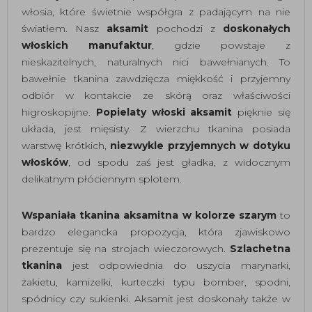
włosia, które świetnie współgra z padającym na nie
światłem. Nasz
aksamit
pochodzi z
doskonałych
włoskich manufaktur
, gdzie powstaje z
nieskazitelnych, naturalnych nici bawełnianych. To
bawełnie tkanina zawdzięcza miękkość i przyjemny
odbiór w kontakcie ze skórą oraz właściwości
higroskopijne.
Popielaty włoski aksamit
pięknie się
układa, jest mięsisty. Z wierzchu tkanina posiada
warstwę krótkich,
niezwykle przyjemnych w dotyku
włosków
, od spodu zaś jest gładka, z widocznym
delikatnym płóciennym splotem.
Wspaniała tkanina aksamitna w kolorze szarym
to
bardzo elegancka propozycja, która zjawiskowo
prezentuje się na strojach wieczorowych.
Szlachetna
tkanina
jest odpowiednia do uszycia marynarki,
żakietu, kamizelki, kurteczki typu bomber, spodni,
spódnicy czy sukienki. Aksamit jest doskonały także w