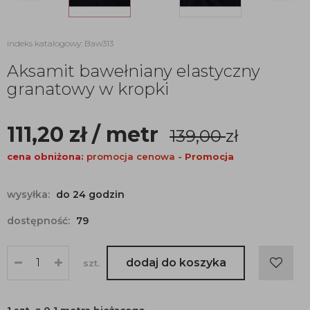
indeks katalogowy: Baw313
Aksamit bawełniany elastyczny
granatowy w kropki
111,20
zł
/ metr
139,00
zł
cena obniżona:
promocja cenowa -
Promocja
wysyłka:
do 24 godzin
dostępność:
79
dodaj do koszyka
szt.