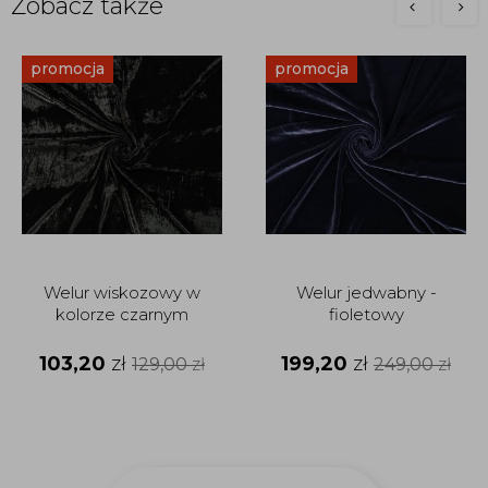
Zobacz także
promocja
promocja
Welur wiskozowy w
Welur jedwabny -
kolorze czarnym
fioletowy
103,20
zł
199,20
zł
129,00
zł
249,00
zł