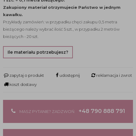
1 szt. = 0,1 metra bieżącego.
Zakupiony materiał otrzymujecie Państwo w jednym
kawałku.
Przykłady zamówień: w przypadku chęci zakupu 0,5 metra
bieżącego należy wybrać ilość 5 szt., w przypadku 2 metrów
bieżących - 20 szt.
Ile materiału potrzebujesz?
zapytaj o produkt
udostępnij
reklamacja i zwrot
koszt dostawy
+48 790 888 791
MASZ PYTANIE? ZADZWOŃ