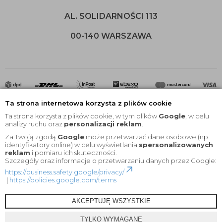
AL. SOLIDARNOŚCI 113
00-140 WARSZAWA
Ta strona internetowa korzysta z plików cookie
Ta strona korzysta z plików cookie, w tym plików
Google
, w celu
analizy ruchu oraz
personalizacji reklam
.
Za Twoją zgodą
Google
może przetwarzać dane osobowe (np.
2020 © Wszelkie Prawa Zastrzeżone |
KEYfabrics
identyfikatory online) w celu wyświetlania
spersonalizowanych
reklam
i pomiaru ich skuteczności.
Projekt i oprogramowanie sklepu:
Ebexo
Szczegóły oraz informacje o przetwarzaniu danych przez Google:
https://business.safety.google/privacy/
|
https://policies.google.com/terms
AKCEPTUJĘ WSZYSTKIE
TYLKO WYMAGANE