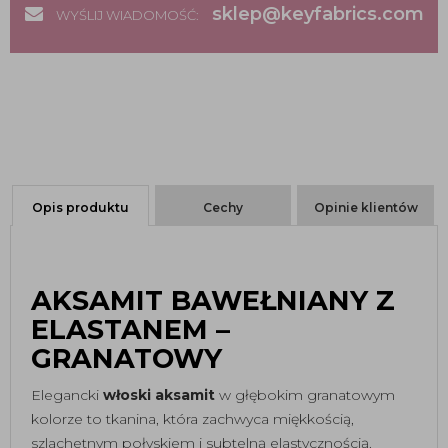
sklep@keyfabrics.com
WYŚLIJ WIADOMOŚĆ:
Opis produktu
Cechy
Opinie klientów
AKSAMIT BAWEŁNIANY Z
ELASTANEM –
GRANATOWY
Elegancki
włoski aksamit
w głębokim granatowym
kolorze to tkanina, która zachwyca miękkością,
szlachetnym połyskiem i subtelną elastycznością.