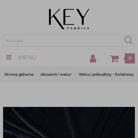
MENU
0
Strona główna
Aksamit i welur
Welur jedwabny - fioletowy