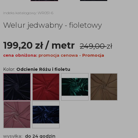
indeks katalogowy: WR051-6
Welur jedwabny - fioletowy
199,20
zł
/ metr
249,00
zł
cena obniżona:
promocja cenowa -
Promocja
Kolor:
Odcienie Różu i fioletu
wysyłka:
do 24 godzin