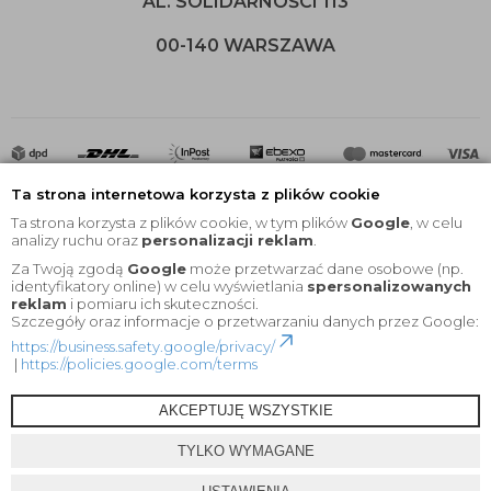
AL. SOLIDARNOŚCI 113
00-140 WARSZAWA
Ta strona internetowa korzysta z plików cookie
Ta strona korzysta z plików cookie, w tym plików
Google
, w celu
analizy ruchu oraz
personalizacji reklam
.
Za Twoją zgodą
Google
może przetwarzać dane osobowe (np.
2020 © Wszelkie Prawa Zastrzeżone |
KEYfabrics
identyfikatory online) w celu wyświetlania
spersonalizowanych
reklam
i pomiaru ich skuteczności.
Projekt i oprogramowanie sklepu:
Ebexo
Szczegóły oraz informacje o przetwarzaniu danych przez Google:
https://business.safety.google/privacy/
|
https://policies.google.com/terms
AKCEPTUJĘ WSZYSTKIE
TYLKO WYMAGANE