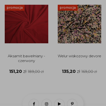
promocja
promocja
Aksamit bawełniany -
Welur wiskozowy devore
czerwony
151,20
zł
135,20
zł
189,00
zł
169,00
zł