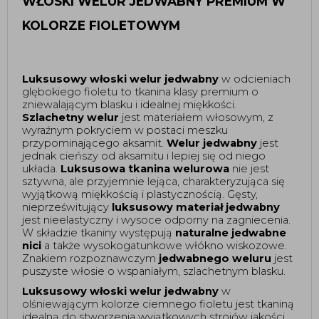
WŁOSKI WELUR JEDWABNY PREMIUM W 
KOLORZE FIOLETOWYM
Luksusowy włoski welur jedwabny 
w odcieniach 
glębokiego fioletu to tkanina klasy premium o 
zniewalającym blasku i idealnej miękkości. 
Szlachetny welur
 jest materiałem włosowym, z 
wyraźnym pokryciem w postaci meszku 
przypominającego aksamit. 
Welur jedwabny
 jest 
jednak cieńszy od aksamitu i lepiej się od niego 
układa. 
Luksusowa tkanina welurowa
 nie jest 
sztywna, ale przyjemnie lejąca, charakteryzująca się 
wyjątkową miękkością i plastycznością. Gęsty, 
nieprześwitujący 
luksusowy materiał jedwabny
jest nieelastyczny i wysoce odporny na zagniecenia. 
W składzie tkaniny występują 
naturalne jedwabne 
nici
 a także wysokogatunkowe włókno wiskozowe. 
Znakiem rozpoznawczym 
jedwabnego weluru
 jest 
puszyste włosie o wspaniałym, szlachetnym blasku. 
Luksusowy włoski welur jedwabny
 w 
olśniewającym kolorze ciemnego fioletu jest tkaniną 
idealną do stworzenia wyjątkowych strojów jakości 