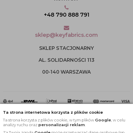
+48 790 888 791
sklep@keyfabrics.com
SKLEP STACJONARNY
AL. SOLIDARNOŚCI 113
00-140 WARSZAWA
Ta strona internetowa korzysta z plików cookie
Ta strona korzysta z plików cookie, w tym plików
Google
, w celu
analizy ruchu oraz
personalizacji reklam
.
Za Twoją zgodą
Google
może przetwarzać dane osobowe (np.