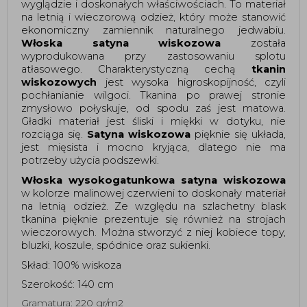
wyglądzie i doskonałych właściwościach. To materiał
na letnią i wieczorową odzież, który może stanowić
ekonomiczny zamiennik naturalnego jedwabiu.
Włoska satyna wiskozowa
została
wyprodukowana przy zastosowaniu splotu
atłasowego. Charakterystyczną cechą
tkanin
wiskozowych
jest wysoka higroskopijność, czyli
pochłanianie wilgoci. Tkanina po prawej stronie
zmysłowo połyskuje, od spodu zaś jest matowa.
Gładki materiał jest śliski i miękki w dotyku, nie
rozciąga się.
Satyna wiskozowa
pięknie się układa,
jest mięsista i mocno kryjąca, dlatego nie ma
potrzeby użycia podszewki.
Włoska wysokogatunkowa satyna wiskozowa
w kolorze malinowej czerwieni to doskonały materiał
na letnią odzież. Ze względu na szlachetny blask
tkanina pięknie prezentuje się również na strojach
wieczorowych. Można stworzyć z niej kobiece topy,
bluzki, koszule, spódnice oraz sukienki.
Skład: 100% wiskoza
Szerokość: 140 cm
Gramatura: 220 gr/m2