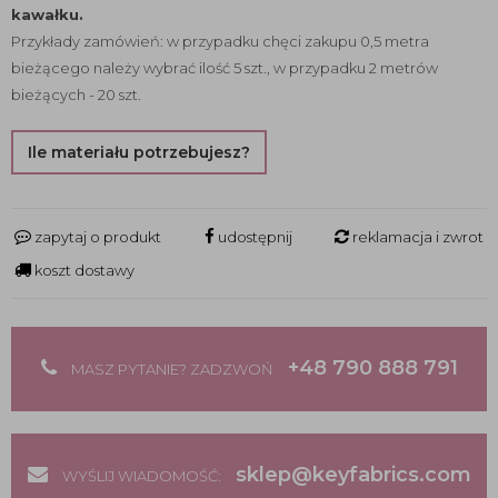
kawałku.
Przykłady zamówień: w przypadku chęci zakupu 0,5 metra
bieżącego należy wybrać ilość 5 szt., w przypadku 2 metrów
bieżących - 20 szt.
Ile materiału potrzebujesz?
zapytaj o produkt
udostępnij
reklamacja i zwrot
koszt dostawy
+48 790 888 791
MASZ PYTANIE? ZADZWOŃ
sklep@keyfabrics.com
WYŚLIJ WIADOMOŚĆ: