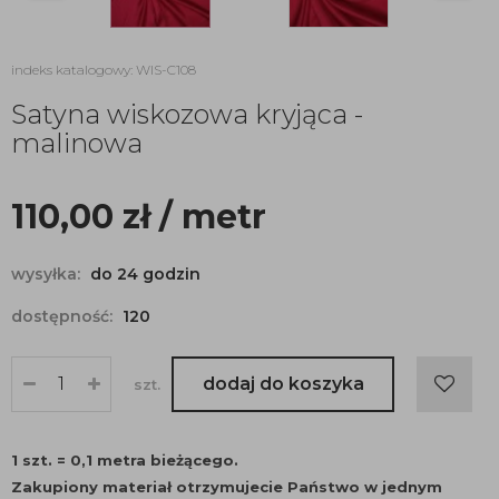
indeks katalogowy: WIS-C108
Satyna wiskozowa kryjąca -
malinowa
110,00
zł
/ metr
wysyłka:
do 24 godzin
dostępność:
120
dodaj do koszyka
szt.
1 szt. = 0,1 metra bieżącego.
Zakupiony materiał otrzymujecie Państwo w jednym