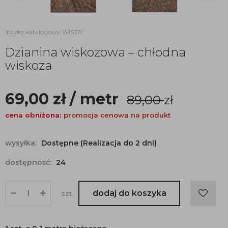
indeks katalogowy: WIS371
Dzianina wiskozowa – chłodna
wiskoza
69,00
zł
/ metr
89,00
zł
cena obniżona:
promocja cenowa na produkt
wysyłka:
Dostępne (Realizacja do 2 dni)
dostępność:
24
dodaj do koszyka
szt.