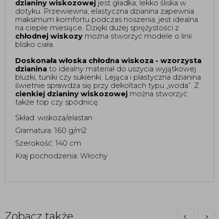
dzianiny
wiskozowej
 jest gładka, lekko śliska w 
dotyku. Przewiewna, elastyczna dzianina zapewnia 
maksimum komfortu podczas noszenia, jest idealna 
na ciepłe miesiące. Dzięki dużej sprężystości z 
chłodnej wiskozy 
można stworzyć modele o linii 
blisko ciała. 
Doskonała włoska chłodna wiskoza - wzorzysta 
dzianina
 to idealny materiał do uszycia wyjątkowej 
bluzki, tuniki czy sukienki. Lejąca i plastyczna dzianina 
świetnie sprawdza się przy dekoltach typu „woda”. Z 
cienkiej dzianiny wiskozowej
 można stworzyć 
także top czy spódnicę. 
Skład: wiskoza/elastan
Gramatura: 160 g/m2
Szerokość: 140 cm 
Kraj pochodzenia: Włochy 
Zobacz także