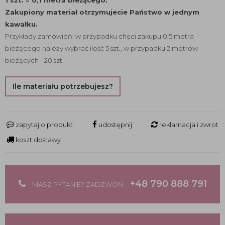
1 szt. = 0,1 metra bieżącego.
Zakupiony materiał otrzymujecie Państwo w jednym
kawałku.
Przykłady zamówień: w przypadku chęci zakupu 0,5 metra
bieżącego należy wybrać ilość 5 szt., w przypadku 2 metrów
bieżących - 20 szt.
Ile materiału potrzebujesz?
zapytaj o produkt
udostępnij
reklamacja i zwrot
koszt dostawy
+48 790 888 791
MASZ PYTANIE? ZADZWOŃ