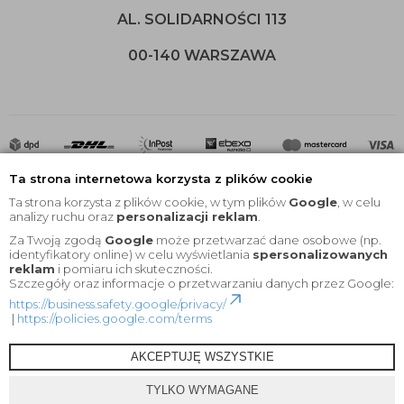
AL. SOLIDARNOŚCI 113
00-140 WARSZAWA
Ta strona internetowa korzysta z plików cookie
Ta strona korzysta z plików cookie, w tym plików
Google
, w celu
analizy ruchu oraz
personalizacji reklam
.
Za Twoją zgodą
Google
może przetwarzać dane osobowe (np.
2020 © Wszelkie Prawa Zastrzeżone |
KEYfabrics
identyfikatory online) w celu wyświetlania
spersonalizowanych
reklam
i pomiaru ich skuteczności.
Projekt i oprogramowanie sklepu:
Ebexo
Szczegóły oraz informacje o przetwarzaniu danych przez Google:
https://business.safety.google/privacy/
|
https://policies.google.com/terms
AKCEPTUJĘ WSZYSTKIE
TYLKO WYMAGANE