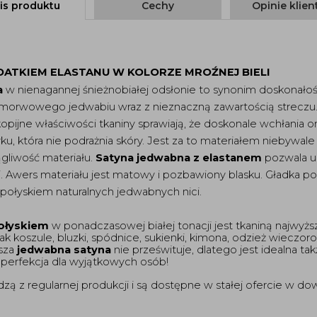
is produktu
Cechy
Opinie klie
ATKIEM ELASTANU W KOLORZE MROŹNEJ BIELI
a
 w nienagannej śnieżnobiałej odsłonie to synonim doskonałośc
morwowego jedwabiu wraz z nieznaczną zawartością streczu.
pijne właściwości tkaniny sprawiają, że doskonale wchłania on
u, która nie podrażnia skóry. Jest za to materiałem niebywale
gliwość materiału. 
Satyna jedwabna z elastanem
 pozwala u
. Awers materiału jest matowy i pozbawiony blasku. Gładka po
 połyskiem naturalnych jedwabnych nici. 
ołyskiem
 w ponadczasowej białej tonacji jest tkaniną najwyższ
jak koszule, bluzki, spódnice, sukienki, kimona, odzież wieczor
sza 
jedwabna satyna
 nie prześwituje, dlatego jest idealna ta
 perfekcja dla wyjątkowych osób! 
 regularnej produkcji i są dostępne w stałej ofercie w dowol