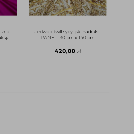
czna
Jedwab twill sycylijski nadruk -
ksja
PANEL 130 cm x 140 cm
420,00
zł