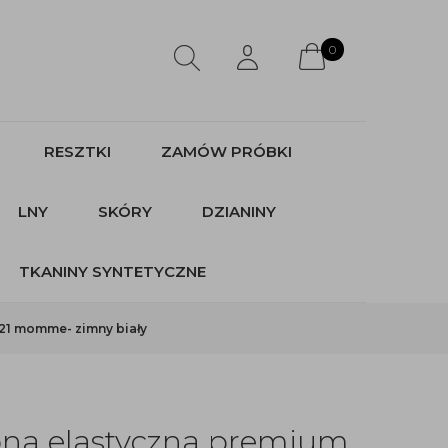
0
RESZTKI
ZAMÓW PRÓBKI
LNY
SKÓRY
DZIANINY
TKANINY SYNTETYCZNE
21 momme- zimny biały
bna elastyczna premium