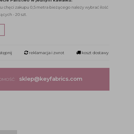
jecie Państwo w jednym kawałku.
 chęci zakupu 0,5 metra bieżącego należy wybrać ilość
ących - 20 szt.
?
tępnij
reklamacja i zwrot
koszt dostawy
sklep@keyfabrics.com
DOMOŚĆ: