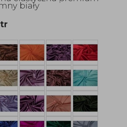
mny biały
tr