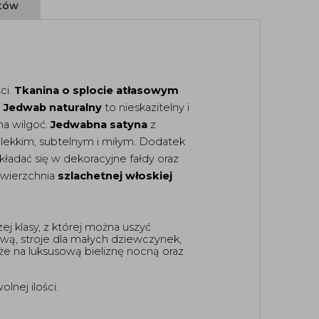
ntów
i. 
Tkanina o splocie atłasowym
 
Jedwab naturalny
 to nieskazitelny i 
a wilgoć. 
Jedwabna satyna
 z 
 lekkim, subtelnym i miłym. Dodatek 
kładać się w dekoracyjne fałdy oraz 
wierzchnia 
szlachetnej włoskiej 
ej klasy, z której można uszyć 
ową, stroje dla małych dziewczynek, 
kże na luksusową bieliznę nocną oraz 
nej ilości. 