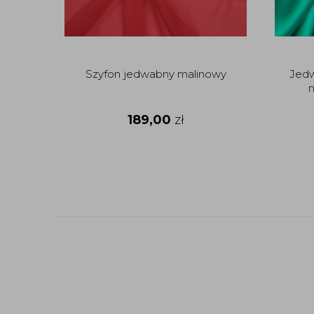
Szyfon jedwabny malinowy
Jedw
m
189,00
zł