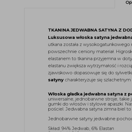
Op
TKANINA JEDWABNA SATYNA Z DOD
Luksusowa włoska satyna jedwabn
utkana została z wysokogatunkowego 
powszechnie ceniony materiał. Higrosko
elastanem to tkanina przyjemna w dotyk
elastanu zwiększa wytrzymałość i rozcią
zjawiskowo dopasowuje się do sylwetki
satyny
 charakteryzuje się szlachetnym
Włoska gładka jedwabna satyna z p
uniwersalne, jednobarwne stroje, takie 
gumki do włosów i stylowe apaszki. Na
pościel. Jedwabna satyna zimna biel to
Jednobarwne satyny jedwabne pochodzą z
Skład: 94% Jedwab, 6% Elastan