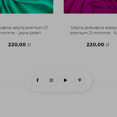
abna satyna premium 21
Satyna jedwabna elasty
omme - jasna zieleń
premium 21 momme - fu
220,00
zł
220,00
zł