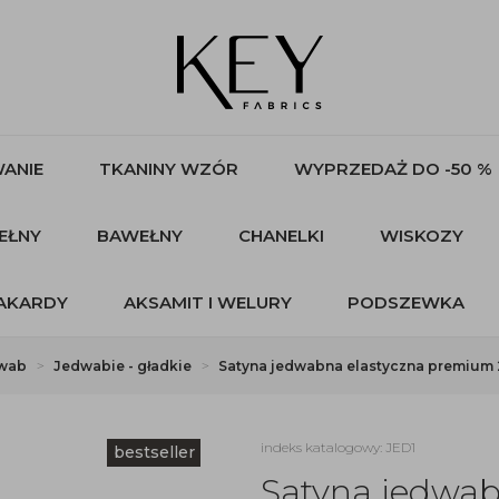
ANIE
TKANINY WZÓR
WYPRZEDAŻ DO -50 %
EŁNY
BAWEŁNY
CHANELKI
WISKOZY
AKARDY
AKSAMIT I WELURY
PODSZEWKA
wab
Jedwabie - gładkie
Satyna jedwabna elastyczna premium 
indeks katalogowy: JED1
bestseller
Satyna jedwa