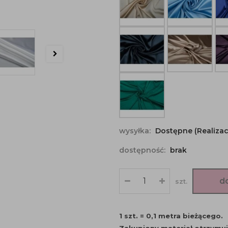
wysyłka:
Dostępne (Realizac
dostępność:
brak
d
szt.
1 szt. = 0,1 metra bieżącego.