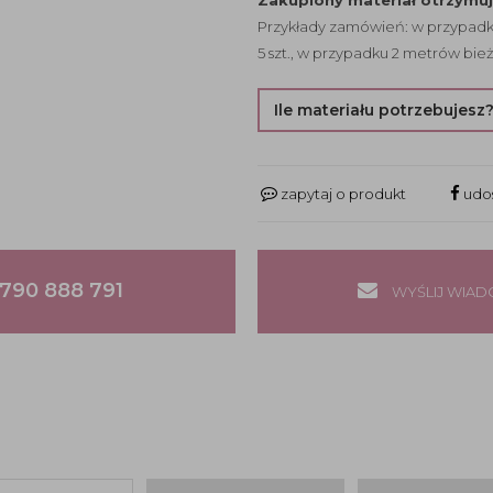
Zakupiony materiał otrzymu
Przykłady zamówień: w przypadku
5 szt., w przypadku 2 metrów bież
Ile materiału potrzebujesz
zapytaj o produkt
udos
790 888 791
WYŚLIJ WIA